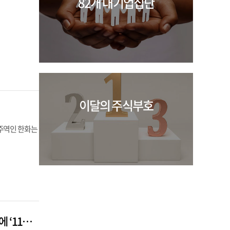
82개 대기업집단
이달의 주식부호
 주역인 한화는
대기업 대표이사 10명 중 9명 수도권 거주…‘개포동 디에이치퍼스티어아이파크’에 ‘11명’ 최다