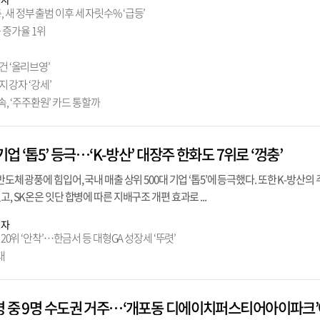
새 정부 출범 이후 세 자릿수% ‘급등’
 증가율 1위
건 ‘올리브영’
 강자 ‘강세’
, ‘주주환원’ 카드 통할까
기업 ‘톱5’ 등극…‘K-방산’ 대장주 한화도 7위로 ‘껑충’
반도체 광풍에 힘입어, 국내 매출 상위 500대 기업 ‘톱5’에 등극했다. 또한 K-방산의
고, SK온은 잇단 합병에 따른 지배구조 개편 효과로 ...
기자
 20위 ‘안착’…한금서 등 대형GA 성장세 ‘뚜렷’
대