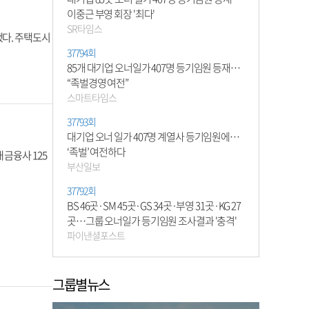
이중근 부영 회장 '최다'
SR타임스
했다. 주택도시
37794회
85개 대기업 오너일가 407명 등기임원 등재…
“족벌경영 여전”
스마트타임스
37793회
대기업 오너 일가 407명 계열사 등기임원에…
‘족벌’ 여전하다
금융사 125
부산일보
37792회
BS 46곳·SM 45곳·GS 34곳·부영 31곳·KG 27
곳…그룹 오너일가 등기임원 조사결과 '충격'
파이낸셜포스트
그룹별뉴스