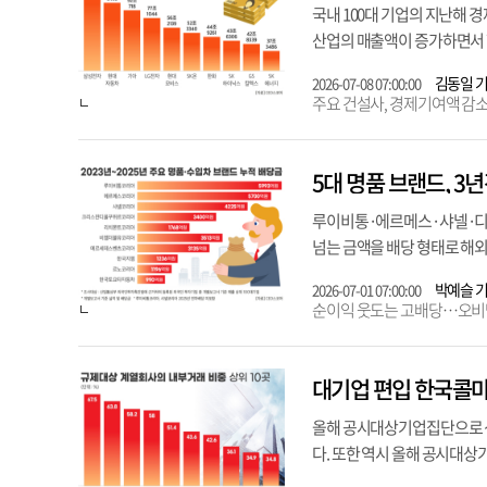
국내 100대 기업의 지난해 
산업의 매출액이 증가하면서 
김동일 
2026-07-08 07:00:00
주요 건설사, 경제기여액 감
5대 명품 브랜드, 3
루이비통·에르메스·샤넬·디올·
넘는 금액을 배당 형태로 해외 
박예슬 
2026-07-01 07:00:00
순이익 웃도는 고배당…오비맥주
대기업 편입 한국콜마,
올해 공시대상기업집단으로 신
다. 또한 역시 올해 공시대상