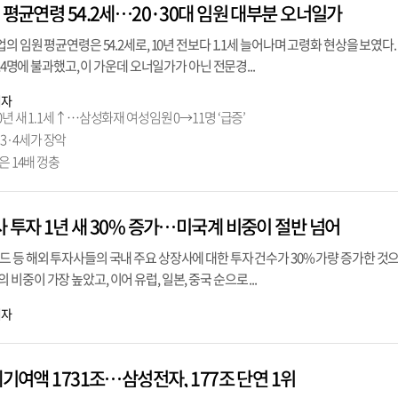
 평균연령 54.2세…20·30대 임원 대부분 오너일가
의 임원 평균연령은 54.2세로, 10년 전보다 1.1세 늘어나며 고령화 현상을 보였다.
 14명에 불과했고, 이 가운데 오너일가가 아닌 전문경...
기자
년 새 1.1세↑…삼성화재 여성임원 0→11명 ‘급증’
3·4세가 장악
은 14배 껑충
 투자 1년 새 30% 증가…미국계 비중이 절반 넘어
 등 해외 투자사들의 국내 주요 상장사에 대한 투자 건수가 30% 가량 증가한 것
중이 가장 높았고, 이어 유럽, 일본, 중국 순으로 ...
기자
제기여액 1731조…삼성전자, 177조 단연 1위