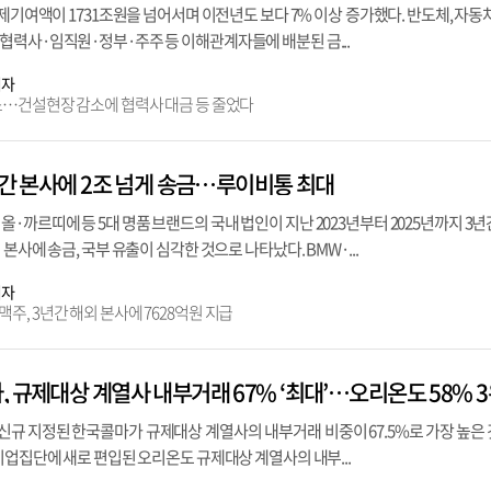
경제기여액이 1731조원을 넘어서며 이전년도 보다 7% 이상 증가했다. 반도체, 자동차
협력사·임직원·정부·주주 등 이해관계자들에 배분된 금...
기자
소…건설현장 감소에 협력사 대금 등 줄었다
년간 본사에 2조 넘게 송금…루이비통 최대
까르띠에 등 5대 명품 브랜드의 국내 법인이 지난 2023년부터 2025년까지 3년
본사에 송금, 국부 유출이 심각한 것으로 나타났다. BMW·...
기자
, 3년간 해외 본사에 7628억원 지급
 규제대상 계열사 내부거래 67% ‘최대’…오리온도 58% 
규 지정된 한국콜마가 규제대상 계열사의 내부거래 비중이 67.5%로 가장 높은
기업집단에 새로 편입된 오리온도 규제대상 계열사의 내부...