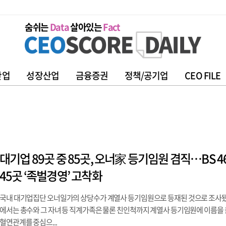
숨쉬는
Data
살아있는
Fact
산업
성장산업
금융증권
정책/공기업
CEO FILE
대기업 89곳 중 85곳, 오너家 등기임원 겸직…BS 4
45곳 ‘족벌경영’ 고착화
국내 대기업집단 오너일가의 상당수가 계열사 등기임원으로 등재된 것으로 조사됐
에서는 총수와 그 자녀 등 직계가족은 물론 친인척까지 계열사 등기임원에 이름을 
혈연관계를 중심으...