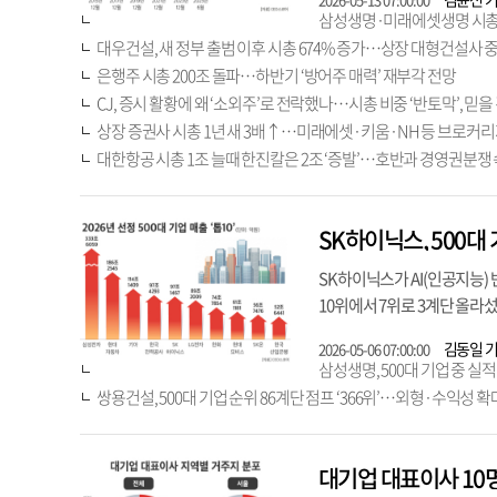
삼성생명·미래에셋생명 시총, 
대우건설, 새 정부 출범 이후 시총 674% 증가…상장 대형건설사 중
은행주 시총 200조 돌파…하반기 ‘방어주 매력’ 재부각 전망
CJ, 증시 활황에 왜 ‘소외주’로 전락했나…시총 비중 ‘반토막’, 믿을 
상장 증권사 시총 1년 새 3배↑…미래에셋·키움·NH 등 브로커리지
대한항공 시총 1조 늘때 한진칼은 2조 ‘증발’…호반과 경영권분쟁 속
SK하이닉스, 500대 
SK하이닉스가 AI(인공지능) 
10위에서 7위로 3계단 올라섰
김동일 
2026-05-06 07:00:00
삼성생명, 500대 기업 중 실적
쌍용건설, 500대 기업 순위 86계단 점프 ‘366위’…외형·수익성 확