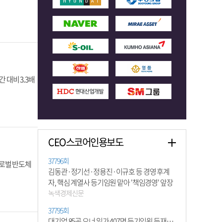
 대비 3.3배
CEO스코어인용보도
37796회
글로벌 반도체
김동관·정기선·정용진·이규호 등 경영 후계
자, 핵심 계열사 등기임원 맡아 '책임경영' 앞장
녹색경제신문
37795회
대기업 85곳 오너 일가 407명 등기임원 등재…