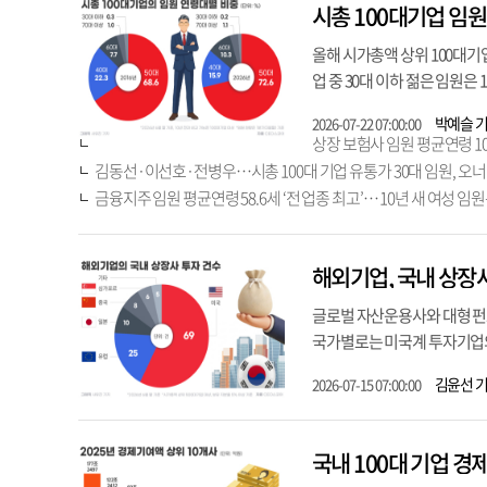
시총 100대기업 임원
올해 시가총액 상위 100대기업
업 중 30대 이하 젊은 임원은
박예슬 
2026-07-22 07:00:00
상장 보험사 임원 평균연령 10
김동선·이선호·전병우…시총 100대 기업 유통가 30대 임원, 오너 
금융지주 임원 평균연령 58.6세 ‘전 업종 최고’… 10년 새 여성 임원
해외기업, 국내 상장사
글로벌 자산운용사와 대형 펀드
국가별로는 미국계 투자기업의 비
김윤선 
2026-07-15 07:00:00
국내 100대 기업 경