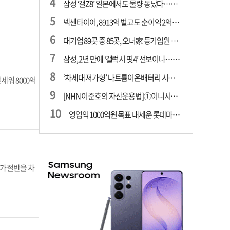
삼성 ‘갤Z8’ 일본에서도 물량 동났다…애플 참전 앞두고 선두 수성 ‘시험대’
넥센타이어, 8913억 벌고도 순이익 2억…유럽 세부담에 이익 증발
대기업 89곳 중 85곳, 오너家 등기임원 겸직…BS 46곳·SM 45곳 ‘족벌경영’ 고착화
삼성, 2년 만에 ‘갤럭시 핏4’ 선보이나…웨어러블 생태계 확장 ‘시동’
‘차세대 저가형’ 나트륨이온배터리 시대 오나…LG화학·에코프로, 상용화 속도낸다
세워 8000억
[NHN 이준호의 자산운용법]①이니시오·JLC ‘부동산’-JLC파트너스 ‘투자’…“부동산 담보대출로 투자재원 확보”
영업익 1000억원 목표 내세운 롯데마트…하반기 ‘오카도’ 시험대
가 절반을 차