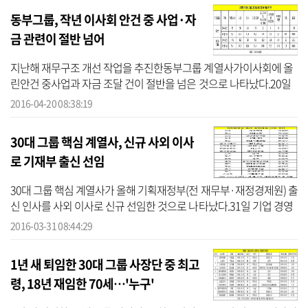
동부그룹, 작년 이사회 안건 중 사업·자
금 관련이 절반 넘어
지난해 재무구조 개선 작업을 추진한동부그룹 계열사가이사회에 올
린안건 중사업과 자금 조달 건이 절반을 넘은 것으로 나타났다.20일
기업 경영성과 평가사이트인 CEO스코어(대표 박주근)에 따르면동부
2016-04-20 08:38:19
그룹 5개 ...
30대 그룹 핵심 계열사, 신규 사외 이사
로 기재부 출신 선임
30대 그룹 핵심 계열사가 올해 기획재정부(전 재무부·재정경제원) 출
신 인사를 사외 이사로 신규 선임한 것으로 나타났다.31일 기업 경영
성과 평가사이트인 CEO스코어(대표 박주근)에 따르면 30대 그룹 계
2016-03-31 08:44:29
열사 중...
1년 새 퇴임한 30대 그룹 사장단 중 최고
령, 18년 재임한 70세…'누구'