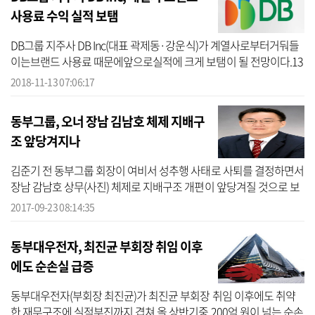
사용료 수익 실적 보탬
DB그룹 지주사 DB Inc(대표 곽제동·강운식)가 계열사로부터거둬들
이는브랜드 사용료 때문에앞으로실적에 크게 보탬이 될 전망이다.13
일 재계에 따르면 DB Inc는 이달부터 DB그룹 계열사 21곳 가운데 DB
2018-11-13 07:06:17
손해보험, ...
동부그룹, 오너 장남 김남호 체제 지배구
조 앞당겨지나
김준기 전 동부그룹 회장이 여비서 성추행 사태로 사퇴를 결정하면서
장남 감남호 상무(사진) 체제로 지배구조 개편이 앞당겨질 것으로 보
인다.김 상무는 1975년생으로 2005년 동부화재(동부금융연구소)로
2017-09-23 08:14:35
자리를...
동부대우전자, 최진균 부회장 취임 이후
에도 순손실 급증
동부대우전자(부회장 최진균)가 최진균 부회장 취임 이후에도 취약
한 재무구조에 실적부진까지 겹쳐 올 상반기중 200억 원이 넘는 순손