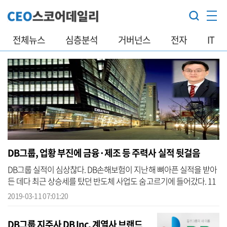
전체뉴스
심층분석
거버넌스
전자
IT
DB그룹, 업황 부진에 금융·제조 등 주력사 실적 뒷걸음
DB그룹 실적이 심상찮다. DB손해보험이 지난해 뼈아픈 실적을 받아
든 데다 최근 상승세를 탔던 반도체 사업도 숨고르기에 들어갔다. 11
일 재계에 따르면 DB그룹 상장사 4곳 중 주력으로 꼽힐 만한 DB손보
2019-03-11 07:01:20
와 DB하...
DB그룹 지주사 DB Inc, 계열사 브랜드