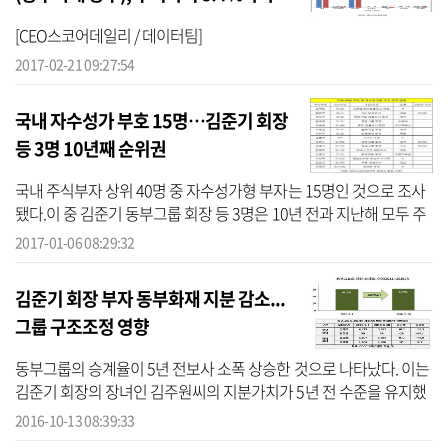
[CEO스코어데일리 / 데이터팀]
2017-02-21 09:27:54
국내 자수성가 부호 15명…김준기 회장
등 3명 10년째 순위권
국내 주식부자 상위 40명 중 자수성가형 부자는 15명인 것으로 조사
됐다.이 중 김준기 동부그룹 회장 등 3명은 10년 전과 지난해 모두 주
식부호 상위 40명 안에 포함됐다.업종별로는 IT계열 기업을 창업한
2017-01-06 08:29:32
부호가...
김준기 회장 부자 동부화재 지분 감소...
그룹 구조조정 영향
동부그룹의 승계율이 5년 전보사 소폭 상승한 것으로 나타났다. 이는
김준기 회장의 장녀인 김주원씨의 지분가치가 5년 전 수준을 유지했
기 때문이다. 김준기 회장과 장남인 김남호씨는 그룹의 구조조정으로
2016-10-13 08:39:33
인해...