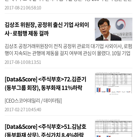
실을 기록했다. 21일 기업 경영성과 평가사이트 CEO스코어(대표 박
2017-08-21 06:58:10
주근)에 ...
김상조 위원장, 공정위 출신 기업 사외이
사·로펌행 제동 걸까
김상조 공정거래위원장이 전직 공정위 관료의 대기업 사외이사, 로펌
행이 지속되는 관행에 제동을 걸지 여부에 관심이 몰렸다. 10일 기업
경영성과 평가사이트 CEO스코어(대표 박주근)에 따르면 겸직자 수
2017-08-10 08:13:51
를 포...
[Data&Score] <주식부호>72.김준기
(동부그룹 회장), 동부화재 11%하락
[CEO스코어데일리 / 데이터팀]
2017-02-27 10:45:40
[Data&Score] <주식부호>51.김남호
(동부화재 상무), 주식가치 8.4%하락