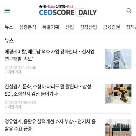
숨쉬는
Data
살아있는
Fact
뉴스
심층분석
특별기획
산업
성장산업
금융증권
정책
뉴스
애경케미칼, 베트남 석화 사업 강화한다…신사업
연구개발 ‘속도’
2023-08-24 14:18:46
박대한 기자
건설경기 둔화, 소형 배터리도 덜 팔린다…삼성
SDI, 소형전지 감산 들어가나
2023-08-24 09:08:03
박대한 기자
정유업계, 윤활유 실적개선 효자 부상…전기차 윤
활유 수요 급증