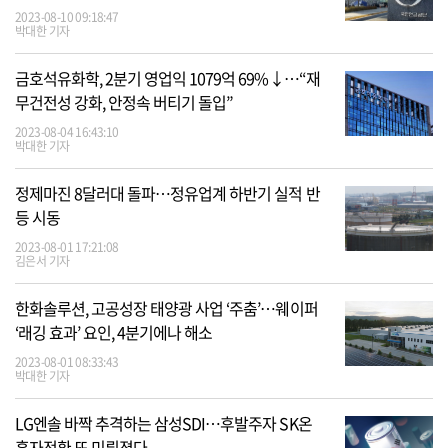
2023-08-10 09:18:47
박대한 기자
금호석유화학, 2분기 영업익 1079억 69%↓…“재
무건전성 강화, 안정속 버티기 돌입”
2023-08-04 16:43:10
박대한 기자
정제마진 8달러대 돌파…정유업계 하반기 실적 반
등 시동
2023-08-01 17:21:08
김은서 기자
한화솔루션, 고공성장 태양광 사업 ‘주춤’…웨이퍼
‘래깅 효과’ 요인, 4분기에나 해소
2023-08-01 08:33:43
박대한 기자
LG엔솔 바짝 추격하는 삼성SDI…후발주자 SK온
흑자전환 또 미뤄졌다