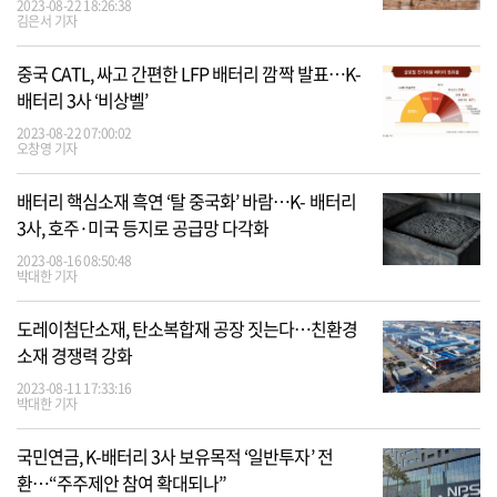
2023-08-22 18:26:38
김은서 기자
중국 CATL, 싸고 간편한 LFP 배터리 깜짝 발표…K-
배터리 3사 ‘비상벨’
2023-08-22 07:00:02
오창영 기자
배터리 핵심소재 흑연 ‘탈 중국화’ 바람…K- 배터리
3사, 호주·미국 등지로 공급망 다각화
2023-08-16 08:50:48
박대한 기자
도레이첨단소재, 탄소복합재 공장 짓는다…친환경
소재 경쟁력 강화
2023-08-11 17:33:16
박대한 기자
국민연금, K-배터리 3사 보유목적 ‘일반투자’ 전
환…“주주제안 참여 확대되나”