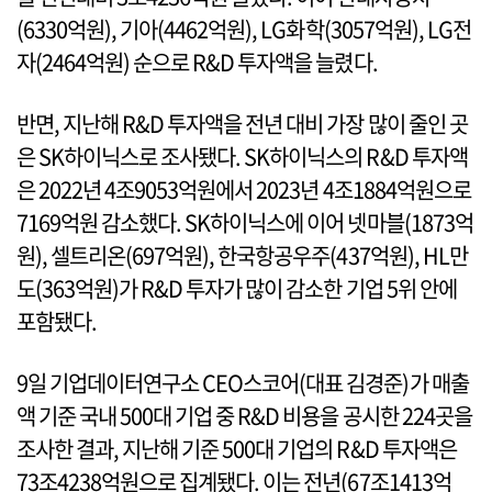
(6330억원), 기아(4462억원), LG화학(3057억원), LG전
자(2464억원) 순으로 R&D 투자액을 늘렸다.
반면, 지난해 R&D 투자액을 전년 대비 가장 많이 줄인 곳
은 SK하이닉스로 조사됐다. SK하이닉스의 R&D 투자액
은 2022년 4조9053억원에서 2023년 4조1884억원으로
7169억원 감소했다. SK하이닉스에 이어 넷마블(1873억
원), 셀트리온(697억원), 한국항공우주(437억원), HL만
도(363억원)가 R&D 투자가 많이 감소한 기업 5위 안에
포함됐다.
9일 기업데이터연구소 CEO스코어(대표 김경준)가 매출
액 기준 국내 500대 기업 중 R&D 비용을 공시한 224곳을
조사한 결과, 지난해 기준 500대 기업의 R&D 투자액은
73조4238억원으로 집계됐다. 이는 전년(67조1413억