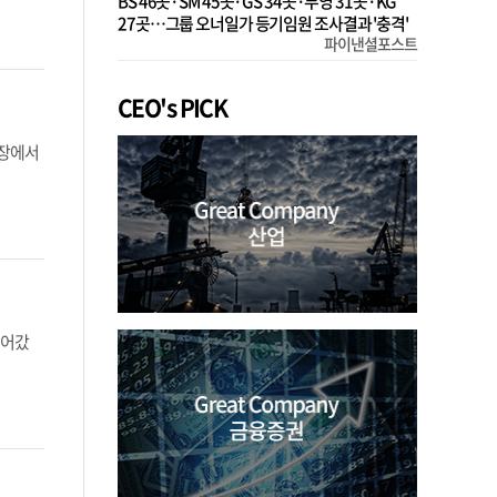
BS 46곳·SM 45곳·GS 34곳·부영 31곳·KG
27곳…그룹 오너일가 등기임원 조사결과 '충격'
파이낸셜포스트
CEO's PICK
시장에서
이어갔