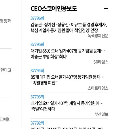
CEO스코어인용보도
37796회
의 명칭과
김동관·정기선·정용진·이규호 등 경영 후계자,
핵심 계열사 등기임원 맡아 '책임경영' 앞장
녹색경제신문
37795회
대기업 85곳 오너 일가 407명 등기임원 등재…
이중근 부영 회장 '최다'
SR타임스
환한다고
37794회
85개 대기업 오너일가 407명 등기임원 등재…
“족벌경영 여전”
스마트타임스
37793회
대기업 오너 일가 407명 계열사 등기임원에…
‘족벌’ 여전하다
부산일보
에코에너
37792회