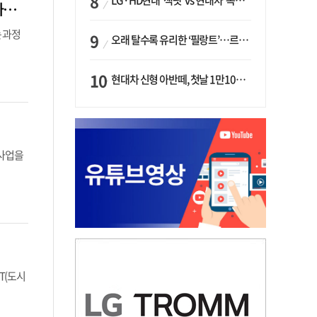
LG·HD현대 ‘잭팟’ vs 현대차 ‘쪽박’…글로벌 사모펀드, 韓 대기업 투자 ‘희비’
위기의 ‘K-석화’, 검찰 ‘담합’ 수사 착수…“LG·한화·롯데 등 7개 업체, 8개 제품 가격 담합”
 과정
오래 탈수록 유리한 ‘필랑트’…르노코리아, 5년 뒤 잔존가치 53% 보장
현대차 신형 아반떼, 첫날 1만1094대 계약…역대 최고치 경신
 사업을
T(도시