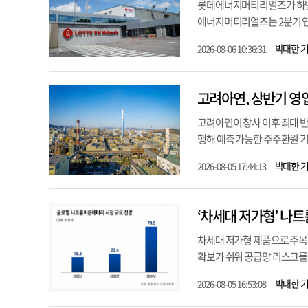
롯데에너지머티리얼즈가 하반기
에너지머티리얼즈는 2분기 연결 
박대한 
2026-08-06 10:36:31
고려아연, 상반기 영업
고려아연이 창사 이후 최대 반
행해 예측 가능한 주주환원 기
박대한 
2026-08-05 17:44:13
‘차세대 저가형’ 나
차세대 저가형 제품으로 주목
확보가 쉬워 공급망 리스크를 줄
박대한 
2026-08-05 16:53:08