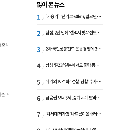
많이 본 뉴스
[시승기] “전기로 60km, 밟으면 462마력”…볼보 XC60 T8의 두 얼굴
삼성, 2년 만에 ‘갤럭시 핏4’ 선보이나…웨어러블 생태계 확장 ‘시동’
금호석
2차 국민성장펀드 운용 경쟁에 33개사 몰렸다…신한·하나 등 새 얼굴 대거 합류
삼성 ‘갤Z8’ 일본에서도 물량 동났다…애플 참전 앞두고 선두 수성 ‘시험대’
위기의 ‘K-석화’, 검찰 ‘담합’ 수사 착수…“LG·한화·롯데 등 7개 업체, 8개 제품 가격 담합”
기준 매
금융권 오너 3세, 승계 시계 빨라지나…한국투자 ‘속도’·미래에셋·메리츠는 ‘거리두기’
‘차세대 저가형’ 나트륨이온배터리 시대 오나…LG화학·에코프로, 상용화 속도낸다