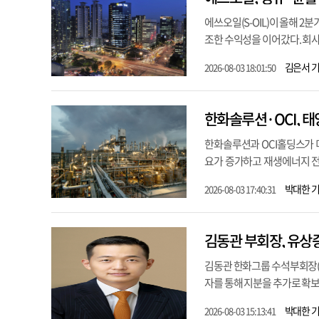
에쓰오일(S-OIL)이 올해 
조한 수익성을 이어갔다. 회사
김은서 
2026-08-03 18:01:50
한화솔루션·OCI, 태
한화솔루션과 OCI홀딩스가 
요가 증가하고 재생에너지 전환
박대한 
2026-08-03 17:40:31
김동관 부회장, 유상
김동관 한화그룹 수석부회장(
자를 통해 지분을 추가로 확보했
박대한 
2026-08-03 15:13:41