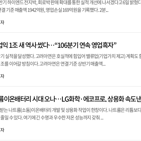
 하이엔드 전지박, 회로박 판매 확대를 통한 실적 개선에 나서겠다고 6일 밝혔다
기준 매출액 1942억원, 영업손실 169억원을 기록했다. 2분...
기자
익 1조 새 역사 썼다…“106분기 연속 영업흑자”
기 실적을 달성했다. 고려아연은 호실적에 힘입어 밸류업(기업가치 제고) 계획도 
조를 이어갈 방침이다. 고려아연은 연결 기준 상반기 매출액...
기자
트륨이온배터리 시대 오나…LG화학·에코프로, 상용화 속도
받는 나트륨(소듐)이온배터리 개발 및 상용화 작업이 한창이다. 나트륨은 리튬보다
일 수 있다. 여기에 긴 수명과 우수한 저온 성능까지 갖춰 ...
기자