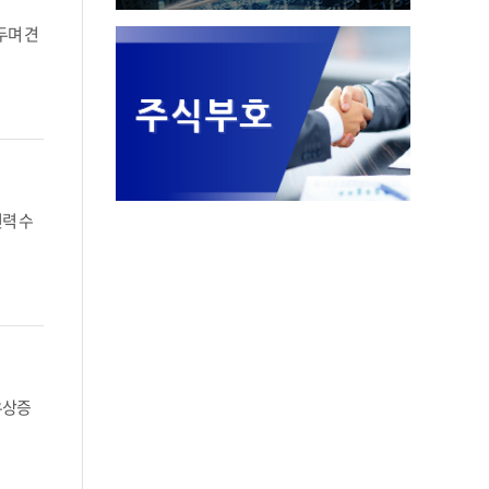
두며 견
력 수
유상증