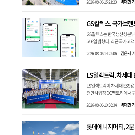
박대한 
2026-08-06 15:21:23
GS칼텍스, 국가브랜
GS칼텍스는 한국생산성본부가
고 6일 밝혔다. 최근 국가고객만
김은서 
2026-08-06 14:22:06
LS일렉트릭, 차세대 
LS일렉트릭이 차세대 ESS용 
천안사업장 DC팩토리에서 구자
박대한 
2026-08-06 10:36:34
롯데에너지머티, 2분