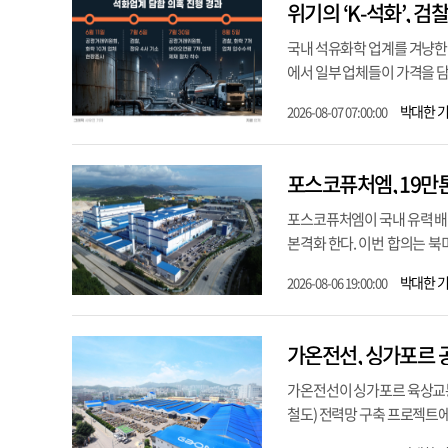
국내 석유화학 업계를 겨냥한 
에서 일부 업체들이 가격을 담
박대한 
2026-08-07 07:00:00
포스코퓨처엠, 19만톤
포스코퓨처엠이 국내 유력 배터
본격화 한다. 이번 합의는 북
박대한 
2026-08-06 19:00:00
가온전선, 싱가포르 
가온전선이 싱가포르 육상교통
철도) 전력망 구축 프로젝트에 