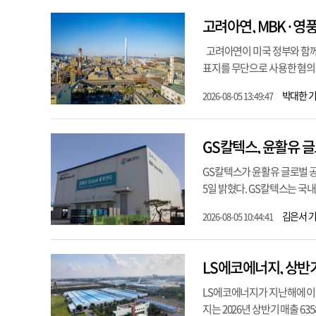
고려아연, MBK·영풍
고려아연이 미국 정부와 함께 추
표지를 무단으로 사용한 혐의로
박대한 
2026-08-05 13:49:47
GS칼텍스, 윤활유 
GS칼텍스가 윤활유 글로벌 
5일 밝혔다. GS칼텍스는 국내
김은서 
2026-08-05 10:44:41
LS에코에너지, 상반
LS에코에너지가 지난해에 이
지는 2026년 상반기 매출 63