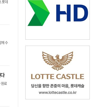
. 롯데
함께 수
낸다
 원료