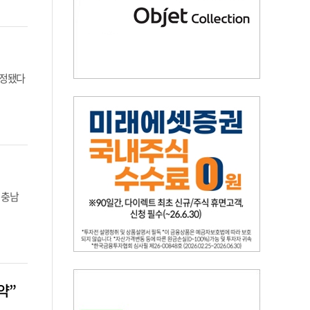
선정됐다
 충남
약”