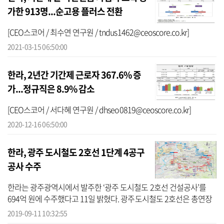
가한 913명...순고용 플러스 전환
[CEO스코어 / 최수연 연구원 / tndus1462@ceoscore.co.kr]
2021-03-15 06:50:00
한라, 2년간 기간제 근로자 367.6% 증
가...정규직은 8.9% 감소
[CEO스코어 / 서다혜 연구원 / dhseo0819@ceoscore.co.kr]
2020-12-16 06:50:00
한라, 광주 도시철도 2호선 1단계 4공구
공사 수주
한라는 광주광역시에서 발주한 ‘광주 도시철도 2호선 건설공사’를
694억 원에 수주했다고 11일 밝혔다. 광주도시철도 2호선은 총연장
41.843㎞로 지방에서는 첫 순환선으로 건설된다. 한라에서 수주한 1
2019-09-11 10:32:55
단계 4공...