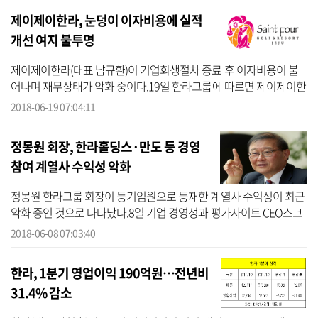
제이제이한라, 눈덩이 이자비용에 실적
개선 여지 불투명
제이제이한라(대표 남규환)이 기업회생절차 종료 후 이자비용이 불
어나며 재무상태가 악화 중이다.19일 한라그룹에 따르면 제이제이한
라의 지난해 이자비용은 146억 원으로 전년 113억 원 대비 28.8%(32
2018-06-19 07:04:11
억 원) 증...
정몽원 회장, 한라홀딩스·만도 등 경영
참여 계열사 수익성 악화
정몽원 한라그룹 회장이 등기임원으로 등재한 계열사 수익성이 최근
악화 중인 것으로 나타났다.8일 기업 경영성과 평가사이트 CEO스코
어(대표 박주근)가 지난 3월 말 기준 총수가 있는 국내 100대 그룹 오
2018-06-08 07:03:40
너일가...
한라, 1분기 영업이익 190억원…전년비
31.4% 감소