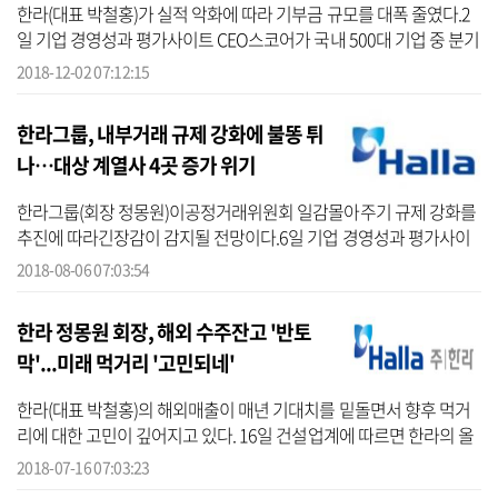
한라(대표 박철홍)가 실적 악화에 따라 기부금 규모를 대폭 줄였다.2
일 기업 경영성과 평가사이트 CEO스코어가 국내 500대 기업 중 분기
보고서를 제출하고 기부금 내역을 공시하는 237개 사를 대상으로 올
2018-12-02 07:12:15
해 3분...
한라그룹, 내부거래 규제 강화에 불똥 튀
나…대상 계열사 4곳 증가 위기
한라그룹(회장 정몽원)이공정거래위원회 일감몰아주기 규제 강화를
추진에 따라긴장감이 감지될 전망이다.6일 기업 경영성과 평가사이
트 CEO스코어(대표 박주근)가 공정위 지정 60개 대기업집단(7월9일
2018-08-06 07:03:54
기준)의 ...
한라 정몽원 회장, 해외 수주잔고 '반토
막'...미래 먹거리 '고민되네'
한라(대표 박철홍)의 해외매출이 매년 기대치를 밑돌면서 향후 먹거
리에 대한 고민이 깊어지고 있다. 16일 건설업계에 따르면 한라의 올
해 1분기 해외매출액은 143억 원으로 목표치로 설정한 219억 원의
2018-07-16 07:03:23
65.6% 달...