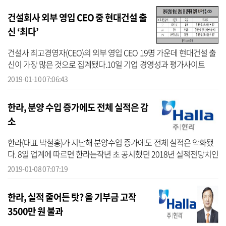
건설회사 외부 영입 CEO 중 현대건설 출
신 ‘최다’
건설사 최고경영자(CEO)의 외부 영입 CEO 19명 가운데 현대건설 출
신이 가장 많은 것으로 집계됐다.10일 기업 경영성과 평가사이트
CEO스코어가 지난 1월 4일 기준 국내 500대 기업 현직 대표이사(내
2019-01-10 07:06:43
정자 반영) 6...
한라, 분양 수입 증가에도 전체 실적은 감
소
한라(대표 박철홍)가 지난해 분양수입 증가에도 전체 실적은 악화됐
다. 8일 업계에 따르면 한라는작년 초 공시했던 2018년 실적전망치인
매출액 1조4120억 원, 영업이익은 840억 원을 지난해 연말매출 1조
2019-01-08 07:07:19
2000억,...
한라, 실적 줄어든 탓? 올 기부금 고작
3500만 원 불과