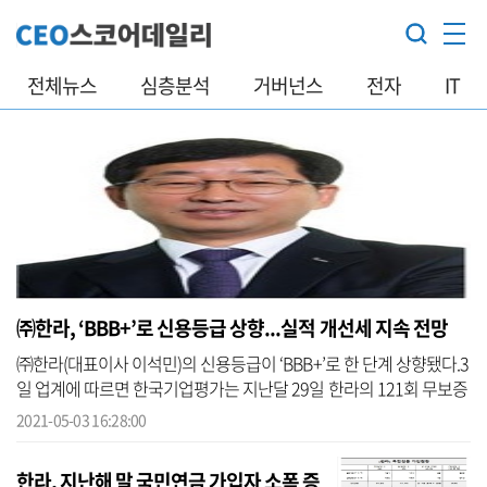
전체뉴스
심층분석
거버넌스
전자
IT
㈜한라, ‘BBB+’로 신용등급 상향...실적 개선세 지속 전망
㈜한라(대표이사 이석민)의 신용등급이 ‘BBB+’로 한 단계 상향됐다.3
일 업계에 따르면 한국기업평가는 지난달 29일 한라의 121회 무보증
사채 신용등급을 BBB0(긍정적)에서 ‘BBB+(안정적)’으로 상향했다.
2021-05-03 16:28:00
또 기업...
한라, 지난해 말 국민연금 가입자 소폭 증