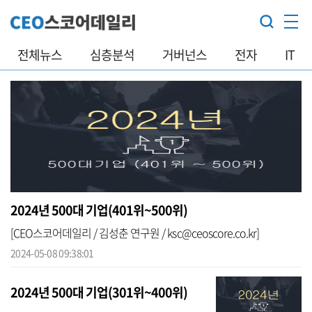
전체뉴스
심층분석
거버넌스
전자
IT
2024년 500대 기업(401위~500위)
[CEO스코어데일리 / 김성춘 연구원 / ksc@ceoscore.co.kr]
2024-05-08 09:38:01
2024년 500대 기업(301위~400위)