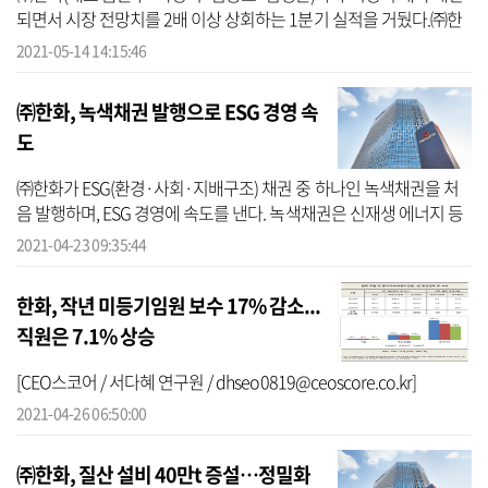
되면서 시장 전망치를 2배 이상 상회하는 1분기 실적을 거뒀다.㈜한
화는 14일 연결기준 1분기 매출액 12조8382억원, 영업이익 8485억
2021-05-14 14:15:46
원, 당기순이...
㈜한화, 녹색채권 발행으로 ESG 경영 속
도
㈜한화가 ESG(환경·사회·지배구조) 채권 중 하나인 녹색채권을 처
음 발행하며, ESG 경영에 속도를 낸다. 녹색채권은 신재생 에너지 등
친환경 사업 관련 자금 조달을 위한 특수목적 채권으로 공인기관 인
2021-04-23 09:35:44
증을 받...
한화, 작년 미등기임원 보수 17% 감소...
직원은 7.1% 상승
[CEO스코어 / 서다혜 연구원 / dhseo0819@ceoscore.co.kr]
2021-04-26 06:50:00
㈜한화, 질산 설비 40만t 증설…정밀화