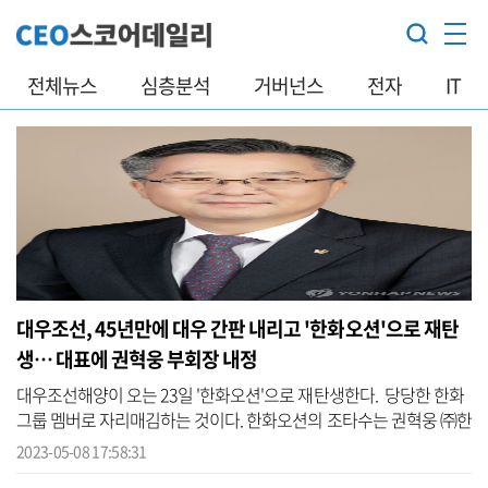
전체뉴스
심층분석
거버넌스
전자
IT
대우조선, 45년만에 대우 간판 내리고 '한화오션'으로 재탄
생… 대표에 권혁웅 부회장 내정
대우조선해양이 오는 23일 '한화오션'으로 재탄생한다. 당당한 한화
그룹 멤버로 자리매김하는 것이다. 한화오션의 조타수는 권혁웅 ㈜한
화 지원부문 사장이 맡게 됐다. 한화는 권 사장을 부회장으로 승진시
2023-05-08 17:58:31
키고...