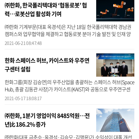
㈜한화, 한국폴리텍대와 ‘협동로봇’ 협
력…로봇산업 활성화 기여
㈜한화 기계부문(대표 옥경석)은 지난 18일 한국폴리텍대학 경남권
캠퍼스와 업무협약을 체결하고 협동로봇 분야 기술 발전 및 인재 양
성에 함께 나선다고 21일 밝혔다. 이번 협약으로 ㈜한화와 한국폴리
2021-06-21 08:47:48
텍대학...
한화 스페이스 허브, 카이스트와 우주연
구센터 설립
한화그룹(회장 김승연)의 우주산업을 총괄하는 스페이스 허브(Space
Hub, 총괄 김동관 사장)가 카이스트(KAIST)와 공동으로 우주연구센
터를 설립했다고 17일 밝혔다.민간 기업과 대학이 함께 만든 우주 분
2021-05-17 18:08:17
야 연구...
㈜한화, 1분기 영업이익 8485억원…전
년比 186.2% 증가
㈜한화(대표 금춘수·옥경석·김승모·김맹윤)가 수익성이 대폭 개선