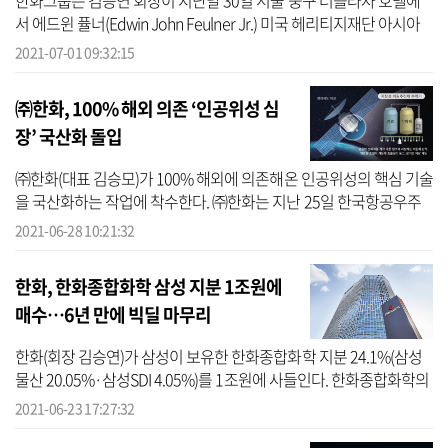
한화그룹은 김승연 회장이 지난달 30일 서울 중구 더플라자 호텔에
서 에드윈 퓰너(Edwin John Feulner Jr.) 미국 헤리티지재단 아시아
연구센터 회장을 만나 만찬을 함께 했다고 1일 밝혔다. 이번 만남은
2021-07-01 09:32:15
에드윈 ...
㈜한화, 100% 해외 의존 ‘인공위성 심
장’ 국산화 돌입
㈜한화(대표 김승모)가 100% 해외에 의존해온 인공위성의 핵심 기술
을 국산화하는 작업에 착수한다. ㈜한화는 지난 25일 한국항공우주
연구원(이하 항우연)과 2025년까지 80억원을 투입해 ‘저장성 이원추
2021-06-28 10:21:32
진제 추...
한화, 한화종합화학 삼성 지분 1조원에
매수…6년 만에 빅딜 마무리
한화(회장 김승연)가 삼성이 보유한 한화종합화학 지분 24.1%(삼성
물산 20.05%·삼성SDI 4.05%)를 1조원에 사들인다. 한화종합화학의
대주주인 한화에너지와 한화솔루션은 23일 이사회를 열고 삼성 지분
2021-06-23 17:27:32
인수를 결...