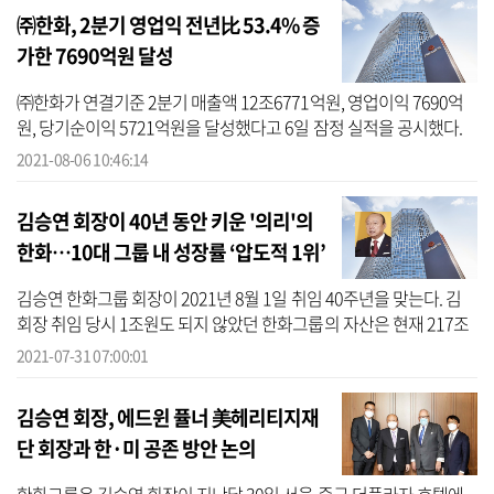
㈜한화, 2분기 영업익 전년比 53.4% 증
가한 7690억원 달성
㈜한화가 연결기준 2분기 매출액 12조6771억원, 영업이익 7690억
원, 당기순이익 5721억원을 달성했다고 6일 잠정 실적을 공시했다.
매출은 전년 동기 대비 14.2%, 영업이익은 53.4% 각각 증가했다. 당
2021-08-06 10:46:14
기순이익도...
김승연 회장이 40년 동안 키운 '의리'의
한화…10대 그룹 내 성장률 ‘압도적 1위’
김승연 한화그룹 회장이 2021년 8월 1일 취임 40주년을 맞는다. 김
회장 취임 당시 1조원도 되지 않았던 한화그룹의 자산은 현재 217조
원으로 급성장했다. 재계 서열은 10위에서 7위로 세 계단 상승했다.
2021-07-31 07:00:01
한화그...
김승연 회장, 에드윈 퓰너 美헤리티지재
단 회장과 한·미 공존 방안 논의