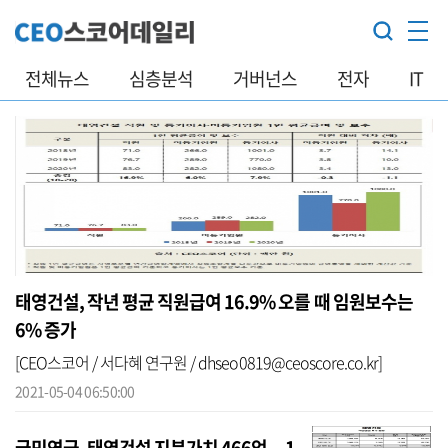
전체뉴스
심층분석
거버넌스
전자
IT
태영건설, 작년 평균 직원급여 16.9% 오를 때 임원보수는
6% 증가
[CEO스코어 / 서다혜 연구원 / dhseo0819@ceoscore.co.kr]
2021-05-04 06:50:00
국민연금, 태영건설 지분가치 466억... 1