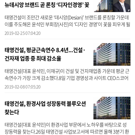
뉴데시앙 브랜드 곧 론칭 ‘디자인경영’ 꽃
피운다
태영건설이 조만간 새로운 ‘데시앙(Desian)’ 브랜드를 론칭할 가운데
이를 주도해온 윤석민 부회장(사진)의 ‘디자인 경영’이 꽃을 피우게 될
지주목되고 있다.25일 업계에 따르면 윤 부회장은 자체 사업인 ‘데시
2019-02-25 07:04:20
앙...
태영건설, 평균근속연수 8.4년...건설·
건자재 업종 중 최대 감소율
태영건설(대표 윤석민, 이재규)이 건설 및 건자재업종 가운데 평균 근
속연수가 가장 크게 감소했다.8일 기업 경영성과 사이트 CEO스코어
가 500대기업 중 직원의 현황을 공개한 288곳을 대상으로 근속연수
2019-02-08 07:05:20
를 전수 ...
태영건설, 환경사업 성장동력 블루오션
찾는다
태영건설(대표 윤석민)이 환경사업 부문에서 노하우를 바탕으로 성
장동력을 찾는다.26일 태영건설 사업보고서에 따르면 올해 3분기 환