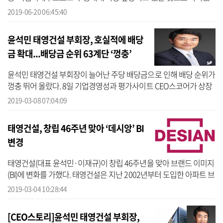
다.20일 기업평가사이트 CEO스코어(대표 박주근)에 따르면 총 15개
2019-06-20 06:45:40
기업지배...
윤석민 태영건설 부회장, 호실적에 배당
금 확대...배당금 순위 63계단 ‘껑충’
윤석민 태영건설 부회장이 늘어난 주당 배당금으로 인해 배당 순위가
껑충 뛰어 올랐다. 8일 기업경영성과 평가사이트 CEO스코어가 상장
사 2382곳 중 지난달 26일까지 배당(중간+결산)을 발표한 823곳의
2019-03-08 07:04:09
배당금을...
태영건설, 창립 46주년 맞아 ‘데시앙’ BI
변경
태영건설(대표 윤석민·이재규)이 창립 46주년을 맞아 브랜드 이미지
(BI)에 변화를 가했다. 태영건설은 지난 2002년부터 도입한 아파트 브
랜드 ‘데시앙(DESIAN)’의 BI를 변경했다고 4일 밝혔다. 데시앙은 수원
2019-03-04 10:28:44
세...
[CEO스토리]윤석민 태영건설 부회장,