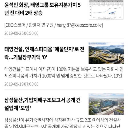
윤석민 회장, 태영그룹 보유지분가치 5
년 전 대비 2배 상승
[CEO스코어 / 한영재 연구원 / hanyj87@ceoscore.co.kr]
2019-09-26 06:50:00
태영건설, 인제스피디움 '애물단지'로 전
락...기말장부가액 '0'
태영건설(대표이사 이재규)이 100% 지분을 보유하고 있는 자회사 인
제스피디움의 가치가 1000억 원 넘게 증발한 것으로 나타났다. 19일
금융감독원 전자공시시스템에 공시된 반기보고서 등에 따르면 인제
2019-09-19 07:00:08
스피디움...
삼성물산,기업지배구조보고서 공개 건
설업계 '모범'
삼성물산이 유가증권시장에 상장된 자산 규모 2조원 이상의 건설사
중 ‘기업지배구조보고서’ 공개에 가장 앞장서고 있는 것으로 나타났