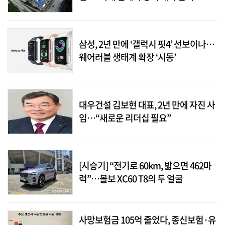
삼성, 2년 만에 ‘갤럭시 핏4’ 선보이나…
웨어러블 생태계 확장 ‘시동’
대우건설 김보현 대표, 2년 만에 자진 사
임…“새로운 리더십 필요”
[시승기] “전기로 60km, 밟으면 462마
력”…볼보 XC60 T8의 두 얼굴
사망보험금 105억 줄었다, 종신보험·유