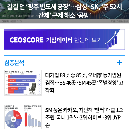
갈길 먼 ‘광주 반도체 공장’…삼성·SK, ‘주 52시
간제’ 규제 해소 ‘공방’
+
심층분석
대기업 89곳 중 85곳, 오너家 등기임원
겸직…BS 46곳·SM 45곳 ‘족벌경영’ 고
착화
SM 품은 카카오, 지난해 '엔터' 매출 1.2
조원 '국내 1위'…2위 하이브·3위 JYP
순