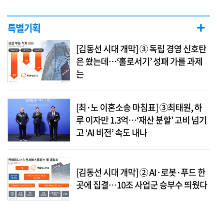
+
특별기획
[김동선 시대 개막] ③ 독립 경영 신호탄
은 쐈는데…‘홀로서기’ 성패 가를 과제
는
[최·노 이혼소송 마침표] ③최태원, 하
루 이자만 1.3억…‘재산 분할’ 고비 넘기
고 ‘AI 비전’ 속도 내나
[김동선 시대 개막] ② AI·로봇·푸드 한
곳에 집결…10조 사업군 승부수 띄웠다