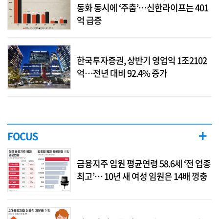
동화 동시에 ‘주춤’…신한라이프는 401
억 급증
한국투자증권, 상반기 영업익 1조2102
억…전년 대비 92.4% 증가
+
FOCUS
금융지주 임원 평균연령 58.6세 ‘전 업종
최고’… 10년 새 여성 임원은 14배 껑충