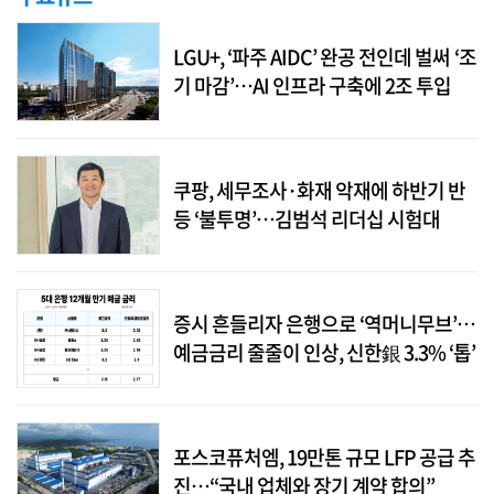
LGU+, ‘파주 AIDC’ 완공 전인데 벌써 ‘조
기 마감’…AI 인프라 구축에 2조 투입
쿠팡, 세무조사·화재 악재에 하반기 반
등 ‘불투명’…김범석 리더십 시험대
증시 흔들리자 은행으로 ‘역머니무브’…
예금금리 줄줄이 인상, 신한銀 3.3% ‘톱’
포스코퓨처엠, 19만톤 규모 LFP 공급 추
진…“국내 업체와 장기 계약 합의”