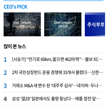
CEO's PICK
많이 본 뉴스
[시승기] “전기로 60km, 밟으면 462마력”…볼보 XC60 T8의 두 얼굴
2차 국민성장펀드 운용 경쟁에 33개사 몰렸다…신한·하나 등 새 얼굴 대거 합류
거래소 M&A 새 변수 된 ‘대주주 심사’…네이버·두나무 결합도 영향권
삼성 ‘갤Z8’ 일본에서도 물량 동났다…애플 참전 앞두고 선두 수성 ‘시험대’