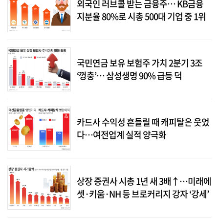
외국인 러브콜 받는 금융주… KB금융
지분율 80%로 시총 500대 기업 중 1위
국민연금 보유 보험주 가치 2분기 3조
‘껑충’… 삼성생명 90% 급등 덕
카드사 수익성 흔들릴 때 캐피탈은 웃었
다…여전업계 실적 양극화
상장 증권사 시총 1년 새 3배↑…미래에
셋·키움·NH 등 브로커리지 강자 ‘강세’