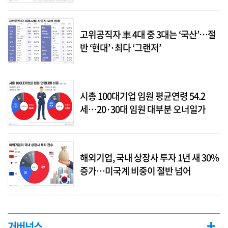
고위공직자 車 4대 중 3대는 ‘국산’…절
반 ‘현대’·최다 ‘그랜저’
시총 100대기업 임원 평균연령 54.2
세…20·30대 임원 대부분 오너일가
해외기업, 국내 상장사 투자 1년 새 30%
증가…미국계 비중이 절반 넘어
+
거버넌스