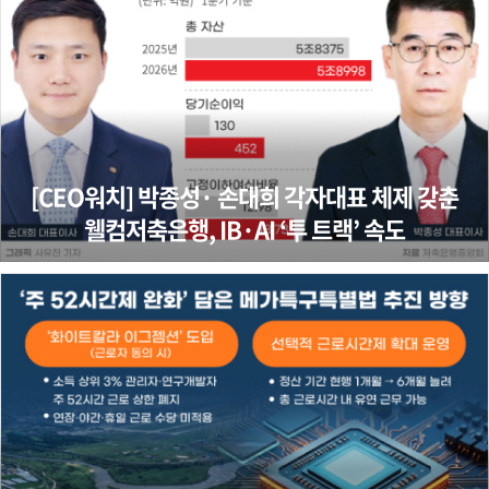
[CEO워치] 박종성· 손대희 각자대표 체제 갖춘
웰컴저축은행, IB·AI ‘투 트랙’ 속도