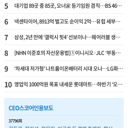
대기업 89곳 중 85곳, 오너家 등기임원 겸직…BS 46곳·SM 45곳 ‘족벌경영’ 고착화
넥센타이어, 8913억 벌고도 순이익 2억…유럽 세부담에 이익 증발
삼성, 2년 만에 ‘갤럭시 핏4’ 선보이나…웨어러블 생태계 확장 ‘시동’
[NHN 이준호의 자산운용법]①이니시오·JLC ‘부동산’-JLC파트너스 ‘투자’…“부동산 담보대출로 투자재원 확보”
‘차세대 저가형’ 나트륨이온배터리 시대 오나…LG화학·에코프로, 상용화 속도낸다
영업익 1000억원 목표 내세운 롯데마트…하반기 ‘오카도’ 시험대
CEO스코어인용보도
37796회