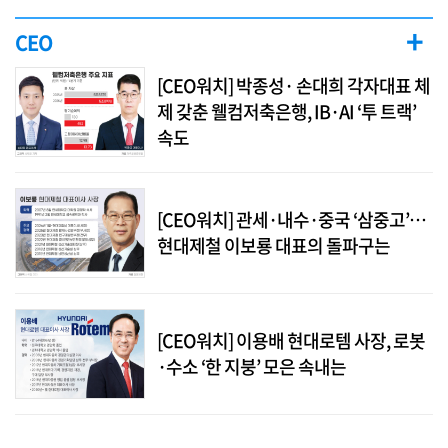
+
CEO
[CEO워치] 박종성· 손대희 각자대표 체
제 갖춘 웰컴저축은행, IB·AI ‘투 트랙’
속도
[CEO워치] 관세·내수·중국 ‘삼중고’…
현대제철 이보룡 대표의 돌파구는
[CEO워치] 이용배 현대로템 사장, 로봇
·수소 ‘한 지붕’ 모은 속내는