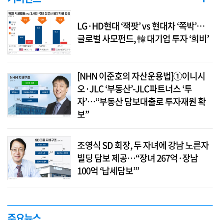
LG·HD현대 ‘잭팟’ vs 현대차 ‘쪽박’…
글로벌 사모펀드, 韓 대기업 투자 ‘희비’
[NHN 이준호의 자산운용법]①이니시
오·JLC ‘부동산’-JLC파트너스 ‘투
자’…“부동산 담보대출로 투자재원 확
보”
조영식 SD 회장, 두 자녀에 강남 노른자
빌딩 담보 제공…“장녀 267억·장남
100억 ‘납세담보’”
주요뉴스