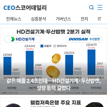
전체뉴스
심층분석
거버넌스
전자
IT
같은 매출 2.4조인데…HD건설기계·두산밥캣,
성장 동력 갈렸다