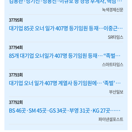
김동관·정기선·정용진·이규호 등 경영 후계자, 핵심 계열사 등기임원 맡아 '책임경영' 앞장
녹색경제신문
37795회
대기업 85곳 오너 일가 407명 등기임원 등재…이중근 부영 회장 '최다'
SR타임스
37794회
85개 대기업 오너일가 407명 등기임원 등재… “족벌경영 여전”
스마트타임스
37793회
대기업 오너 일가 407명 계열사 등기임원에… ‘족벌’ 여전하다
부산일보
37792회
BS 46곳·SM 45곳·GS 34곳·부영 31곳·KG 27곳…그룹 오너일가 등기임원 조사결과 '충격'
파이낸셜포스트