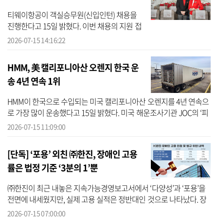
티웨이항공이 객실승무원(신입인턴) 채용을
진행한다고 15일 밝혔다. 이번 채용의 지원 접
수는 오는 24일 오후 2시까지 티웨이항공 공식
2026-07-15 14:16:22
채용 사이트를 통해 진행되며, 최종 합격자의
근무 지역은 서울이다. ...
HMM, 美 캘리포니아산 오렌지 한국 운
송 4년 연속 1위
HMM이 한국으로 수입되는 미국 캘리포니아산 오렌지를 4년 연속으
로 가장 많이 운송했다고 15일 밝혔다. 미국 해운조사기관 JOC의 ‘피
어스 데이터(Piers Data)’에 따르면 올해 한국으로 수입된 캘리포니아
2026-07-15 11:09:00
산 오...
[단독] ‘포용’ 외친 ㈜한진, 장애인 고용
률은 법정 기준 ‘3분의 1’뿐
㈜한진이 최근 내놓은 지속가능경영보고서에서 ‘다양성’과 ‘포용’을
전면에 내세웠지만, 실제 고용 실적은 정반대인 것으로 나타났다. 장
애인 고용 인원이 3년째 제자리걸음을 하며 법정 의무고용률의 3분
2026-07-15 07:00:00