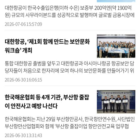
대한항공이 한국수출입은행(이하 수은) 보증부 200억엔(약 1900억
원) 규모의 사무라이본드를 성공적으로 발행하며 글로벌 금융시장에
서 우수한 신용도와 성장성을 다시 한번 입증했다. 사무라이본드는
2026-07-06 15:57:09
외국기업...
대한항공, ‘제1회 함께 만드는 보안문화
워크숍’ 개최
통합 대한항공 출범을 앞두고 대한항공과 아시아나항공 항공보안 담
당자들이 처음으로 한자리에 모여 하나의 보안문화를 만들어가기 위
한 소통의 장을 마련했다. 대한항공은 최근 서울 강서구 대한항공 본
2026-06-30 16:06:15
사에...
한국해운협회 등 4개 기관, 부산항 줄잡
이 안전사고 예방 나선다
한국해운협회는 지난 29일 부산항만공사, 한국항만연수원, 사단법인
부산항만산업협회와 함께 ‘부산항 줄잡이업 항만안전교육 업무협
약’을 체결했다고 30일 밝혔다. 이번 협약은 선박이 부두에 접안하거
2026-06-30 13:31:43