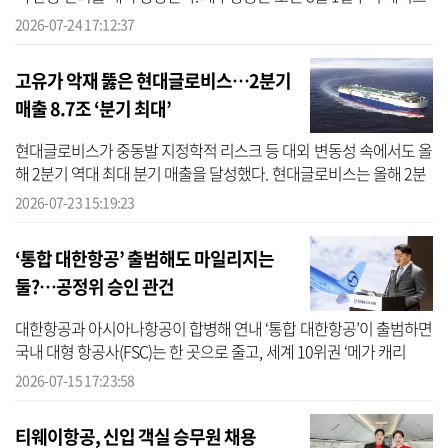
레미아와의 인터라인(Interline) 연계 서비스를 본격 시행한다고 24일
2026-07-24 17:12:37
밝...
고유가 악재 뚫은 현대글로비스…2분기
매출 8.7조 ‘분기 최대’
현대글로비스가 중동발 지정학적 리스크 등 대외 변동성 속에서도 올
해 2분기 역대 최대 분기 매출을 달성했다. 현대글로비스는 올해 2분
기 매출액 8조7054억원을 기록했다고 23일 공시했다. 지난해 같은
2026-07-23 15:19:23
기간 ...
‘통합 대한항공’ 출범해도 마일리지는
둘?…공정위 승인 관건
대한항공과 아시아나항공이 합병해 연내 ‘통합 대한항공’이 출범하면
국내 대형 항공사(FSC)는 한 곳으로 줄고, 세계 10위권 ‘메가 캐리
어’가 탄생한다. 그러나 두 회사의 마일리지인 스카이패스와 구(舊) 아
2026-07-15 17:23:58
시...
티웨이항공, 신입 객실 승무원 채용