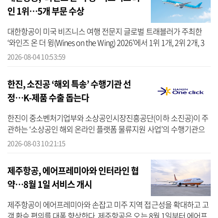
인 1위…5개 부문 수상
대한항공이 미국 비즈니스 여행 전문지 글로벌 트래블러가 주최한
‘와인즈 온 더 윙(Wines on the Wing) 2026’에서 1위 1개, 2위 2개, 3
위 2개 등 5개 부문을 수상했다고 4일 밝혔다. 시상식은 현지시간 기
2026-08-04 10:53:59
준으...
한진, 소진공 ‘해외 특송’ 수행기관 선
정…K-제품 수출 돕는다
한진이 중소벤처기업부와 소상공인시장진흥공단(이하 소진공)이 주
관하는 ‘소상공인 해외 온라인 플랫폼 물류지원 사업’의 수행기관으
로 선정됐다고 3일 밝혔다. 이에 따라 해외 수출 물류에 어려움을 느
2026-08-03 10:21:15
껴왔던...
제주항공, 에어프레미아와 인터라인 협
약…8월 1일 서비스 개시
제주항공이 에어프레미아와 손잡고 미주 지역 접근성을 확대하고 고
객 환승 편의를 대폭 향상한다. 제주항공은 오는 8월 1일부터 에어프