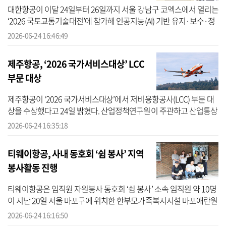
대한항공이 이달 24일부터 26일까지 서울 강남구 코엑스에서 열리는
‘2026 국토교통기술대전’에 참가해 인공지능(AI) 기반 유지·보수·정
비(MRO) 기술과 미래 항공 솔루션을 선보인다고 밝혔다. 국토교통기
2026-06-24 16:46:49
술대...
제주항공, ‘2026 국가서비스대상’ LCC
부문 대상
제주항공이 ‘2026 국가서비스대상’에서 저비용항공사(LCC) 부문 대
상을 수상했다고 24일 밝혔다. 산업정책연구원이 주관하고 산업통상
자원부가 후원하는 국가서비스대상은 서비스 가치·고객 만족·고객
2026-06-24 16:35:18
소통 등...
티웨이항공, 사내 동호회 ‘쉼 봉사’ 지역
봉사활동 진행
티웨이항공은 임직원 자원봉사 동호회 ‘쉼 봉사’ 소속 임직원 약 10명
이 지난 20일 서울 마포구에 위치한 한부모가족복지시설 마포애란원
을 찾아 봉사 활동을 진행했다고 24일 밝혔다. 이번 봉사활동은 건물
2026-06-24 16:16:50
내...