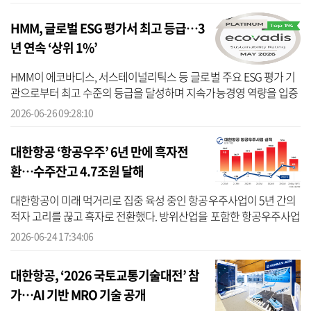
나 이안...
HMM, 글로벌 ESG 평가서 최고 등급…3
년 연속 ‘상위 1%’
HMM이 에코바디스, 서스테이널리틱스 등 글로벌 주요 ESG 평가 기
관으로부터 최고 수준의 등급을 달성하며 지속가능경영 역량을 입증
했다고 26일 밝혔다. HMM은 프랑스 소재 글로벌 ESG 평가기관인 에
2026-06-26 09:28:10
코바디스...
대한항공 ‘항공우주’ 6년 만에 흑자전
환…수주잔고 4.7조원 달해
대한항공이 미래 먹거리로 집중 육성 중인 항공우주사업이 5년 간의
적자 고리를 끊고 흑자로 전환했다. 방위산업을 포함한 항공우주사업
이 새 성장 동력으로 떠오르며 여객과 화물 중심인 기존 사업의 구조
2026-06-24 17:34:06
적 한...
대한항공, ‘2026 국토교통기술대전’ 참
가…AI 기반 MRO 기술 공개