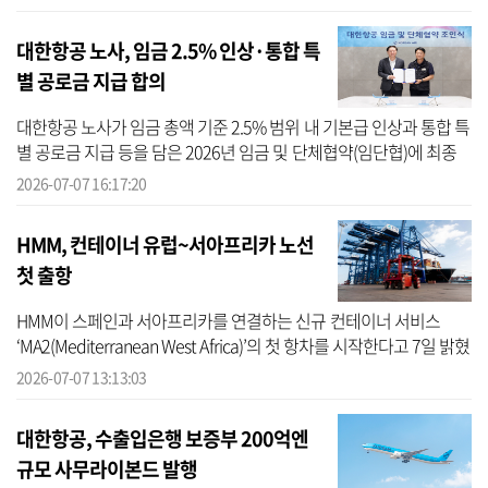
의 1 수...
대한항공 노사, 임금 2.5% 인상·통합 특
별 공로금 지급 합의
대한항공 노사가 임금 총액 기준 2.5% 범위 내 기본급 인상과 통합 특
별 공로금 지급 등을 담은 2026년 임금 및 단체협약(임단협)에 최종
합의했다. 대한항공은 7일 서울 강서구 대한항공 본사에서 우기홍 대
2026-07-07 16:17:20
한...
HMM, 컨테이너 유럽~서아프리카 노선
첫 출항
HMM이 스페인과 서아프리카를 연결하는 신규 컨테이너 서비스
‘MA2(Mediterranean West Africa)’의 첫 항차를 시작한다고 7일 밝혔
다. MA2 서비스는 최원혁 사장 부임 이후 컨테이너 부문 전략으로 수
2026-07-07 13:13:03
립한 ‘허...
대한항공, 수출입은행 보증부 200억엔
규모 사무라이본드 발행