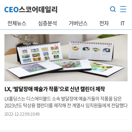
전체뉴스
심층분석
거버넌스
전자
IT
LX, ‘발달장애 예술가 작품’으로 신년 캘린더 제작
LX홀딩스는 디스에이블드 소속 발달장애 예술가들의 작품을 담은
2023년도 탁상용 캘런더를 제작해 전 계열사 임직원들에게 전달했다
고 22일 밝혔다. LX그룹의 내년 탁상용 캘린더는 발달장애 예술가 작
2022-12-22 09:10:49
품을 수...