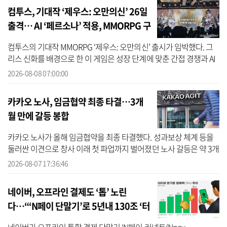
컴투스, 기대작 ‘제우스: 오만의신’ 26일
출격… AI ‘페르소나’ 적용, MMORPG 구
현
컴투스의 기대작 MMORPG ‘제우스: 오만의신’ 출시가 임박했다. 그
리스 신화를 배경으로 한 이 게임은 성장 단계에 맞춘 간접 경쟁과 AI
기반 ‘페르소나’ 시스템을 앞세워 기존 MMORPG의 경쟁 피로도를 낮
2026-08-08 07:00:00
추고, ...
카카오 노사, 임금협약 최종 타결…3개
월 만에 갈등 봉합
카카오 노사가 올해 임금협약을 최종 타결했다. 성과보상 체계 등을
둘러싼 이견으로 창사 이래 첫 파업까지 벌어졌던 노사 갈등은 약 3개
월 만에 봉합 수순을 밟게 됐다. 카카오는 7일 노동조합 조합원 찬반
2026-08-07 17:36:46
투...
네이버, 오프라인 결제도 ‘톱’ 노린
다…“‘N페이 단말기’로 5년내 130조 ‘터
치’”