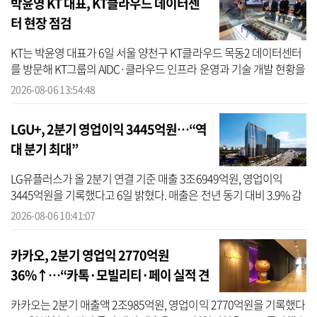
박윤영 KT 대표, KT클라우드 데이터센
터 현장 점검
KT는 박윤영 대표가 6일 서울 양천구 KT클라우드 목동2 데이터센터
를 방문해 KT그룹의 AIDC·클라우드 인프라 운영과 기술 개발 현황을
점검했다고 밝혔다. 이번 방문은 ‘AX 플랫폼 컴퍼니’의 핵심 인프라인
2026-08-06 13:54:48
AIDC...
LGU+, 2분기 영업이익 3445억원…“역
대 분기 최대”
LG유플러스가 올 2분기 연결 기준 매출 3조6949억원, 영업이익
3445억원을 기록했다고 6일 밝혔다. 매출은 전년 동기 대비 3.9% 감
소했지만, 영업이익은 전년 동기 대비 13.1% 증가해 역대 분기 최대
2026-08-06 10:41:07
기록을 경...
카카오, 2분기 영업익 2770억원
36%↑…“카톡·모빌리티·페이 실적 견
인”
카카오는 2분기 매출액 2조985억원, 영업이익 2770억원을 기록했다