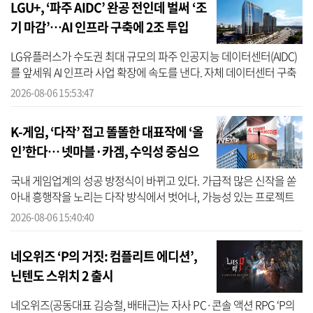
LGU+, ‘파주 AIDC’ 완공 전인데 벌써 ‘조
기 마감’…AI 인프라 구축에 2조 투입
LG유플러스가 수도권 최대 규모의 파주 인공지능 데이터센터(AIDC)
를 앞세워 AI 인프라 사업 확장에 속도를 낸다. 자체 데이터센터 구축
과 함께 외부 데이터센터의 설계·구축·운영을 맡는 DBO 사업, 지방
2026-08-06 15:53:47
거점 ...
K-게임, ‘다작’ 접고 똘똘한 대표작에 ‘올
인’한다… 넷마블·카겜, 수익성 중심으
로 체질개선
국내 게임업계의 성공 방정식이 바뀌고 있다. 가급적 많은 신작을 쏟
아내 흥행작을 노리는 다작 방식에서 벗어나, 가능성 있는 프로젝트
에 자원을 몰아주고 기존 라이브 게임의 수명을 늘리는 ‘선택과 집중’
2026-08-06 15:40:40
전...
네오위즈 ‘P의 거짓: 컴플리트 에디션’,
닌텐도 스위치 2 출시
네오위즈(공동대표 김승철, 배태근)는 자사 PC·콘솔 액션 RPG ‘P의