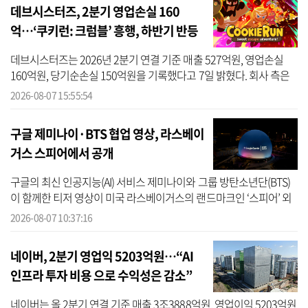
데브시스터즈, 2분기 영업손실 160
억…‘쿠키런: 크럼블’ 흥행, 하반기 반등
노린다
데브시스터즈는 2026년 2분기 연결 기준 매출 527억원, 영업손실
160억원, 당기순손실 150억원을 기록했다고 7일 밝혔다. 회사 측은
라이브 게임들의 재정비 과정에서 단기적인 매출 감소가 발생했지만,
2026-08-07 15:55:54
경영 ...
구글 제미나이·BTS 협업 영상, 라스베이
거스 스피어에서 공개
구글의 최신 인공지능(AI) 서비스 제미나이와 그룹 방탄소년단(BTS)
이 함께한 티저 영상이 미국 라스베이거스의 랜드마크인 ‘스피어’ 외
벽을 통해 공개됐다. 7일 구글에 따르면 해당 영상은 현지시간 기준
2026-08-07 10:37:16
지난...
네이버, 2분기 영업익 5203억원…“AI
인프라 투자 비용 으로 수익성은 감소”
네이버는 올 2분기 연결 기준 매출 3조3888억원, 영업이익 5203억원