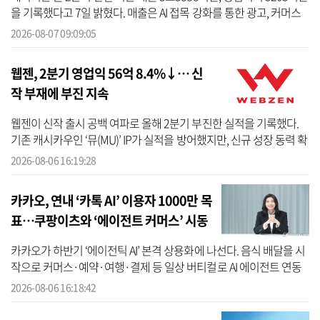
을 기록했다고 7일 밝혔다. 매출은 AI 접목 강화를 통한 광고, 커머스
등 핵심 사업의 견조한 실적과 글로벌 C2C 사업 성장에 힘입어 전년
2026-08-07 09:09:05
동...
웹젠, 2분기 영업익 56억 8.4%↓… 신
작 부재에 부진 지속
웹젠이 신작 출시 공백 여파로 올해 2분기 부진한 실적을 기록했다.
기존 캐시카우인 ‘뮤(MU)’ IP가 실적을 방어했지만, 신규 성장 동력 확
보에는 어려움을 겪는 모습이다. 최근 기대작으로 꼽혔던 ‘드래곤소
2026-08-06 16:19:28
드’...
카카오, 연내 ‘카톡 AI’ 이용자 1000만 목
표…쿠팡이츠와 ‘에이전트 커머스’ 시동
카카오가 하반기 ‘에이전틱 AI’ 본격 상용화에 나선다. 음식 배달을 시
작으로 커머스·예약·여행·결제 등 일상 버티컬로 AI 에이전트 연동
을 확대하고, 연내 카카오톡 내 AI 서비스 월간 활성 이용자(MAU)
2026-08-06 16:18:42
1000...