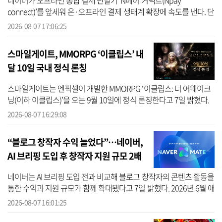
네이버가 오프라인 통합 결제 단말기 ‘N페이 커넥트(Npay
connect)’를 앞세워 온·오프라인 결제 생태계 확장에 속도를 낸다. 단
순히 결제액을 늘리는 데 그치지 않고 매장 방문과 주문, 결제 데이터
2026-08-07 17:06:25
를 온라인 검...
스마일게이트, MMORPG ‘이클립스’ 내
달 10일 국내 정식 론칭
스마일게이트는 엔픽셀이 개발한 MMORPG ‘이클립스: 더 어웨이크
닝(이하 이클립스)’을 오는 9월 10일에 정식 론칭한다고 7일 밝혔다.
이클립스는 신의 축복 아래 번영한 세계 '에데리온'과 그 이면의 세계
2026-08-07 16:29:08
'오...
“블로그 창작자 수익 늘었다”…네이버,
AI 브리핑 도입 후 창작자 지원 규모 2배
↑
네이버는 AI 브리핑 도입 전과 비교해 블로그 창작자의 콘텐츠 활동을
통한 수익과 지원 규모가 함께 확대됐다고 7일 밝혔다. 2026년 6월 애
드포스트 지급액과 브랜드 커넥트를 통한 창작자 수익, 네이버 메이...
2026-08-07 16:01:25