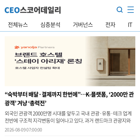
전체뉴스
심층분석
거버넌스
전자
IT
“숙박부터 배달·결제까지 한번에”…K-플랫폼, ‘2000만 관
광객’ 겨냥 ‘총력전’
외국인 관광객 2000만명 시대를 앞두고 국내 관광·유통·테크 업계
전반에 구조적 지각변동이 일어나고 있다. 과거 랜드마크 관광지와
면세점 쇼핑 중심이던 인바운드(외국인의 국내 여행) 시장이 ‘로컬라
2026-08-09 07:00:00
이징(현...