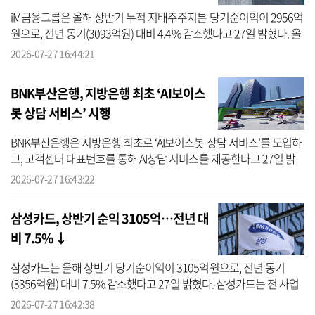
iM금융그룹은 올해 상반기 누적 지배주주지분 당기순이익이 2956억
원으로, 전년 동기(3093억원) 대비 4.4% 감소했다고 27일 밝혔다. 올
해부터 적용된 교육세 요율 변경 등 비(非) 경상적 비용 증가와 자산
2026-07-27 16:44:21
성장...
BNK부산은행, 지방은행 최초 ‘AI보이스
봇 상담 서비스’ 시행
BNK부산은행은 지방은행 최초로 ‘AI보이스봇 상담 서비스’를 도입하
고, 고객센터 대표번호를 통해 AI상담 서비스를 제공한다고 27일 밝
혔다. BNK부산은행에 따르면 AI보이스봇은 단순·반복적인 금융 문
2026-07-27 16:43:22
의를 AI상...
삼성카드, 상반기 순익 3105억…전년 대
비 7.5% ↓
삼성카드는 올해 상반기 당기순이익이 3105억원으로, 전년 동기
(3356억원) 대비 7.5% 감소했다고 27일 밝혔다. 삼성카드는 전 사업
부문에서 이용금액과 상품채권잔고가 증가하면서 영업수익이 늘었
2026-07-27 16:42:38