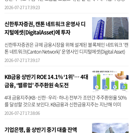
주관을 성공시키며 순위를 세 계단 끌어올렸다. 이는 대형 IPO 한 건
2026-07-27 17:39:23
에...
신한투자증권, 캔톤 네트워크 운영사 디
지털에셋(DigitalAsset)에 투자
신한투자증권은 규제 금융시장을 위해 설계된 블록체인 네트워크 ‘캔
톤 네트워크(Canton Network)’ 운영사인 디지털에셋(Digital Asset)
에 투자자로 참여했다고 27일 밝혔다. 이번 투자는 앤드리슨 호로위
2026-07-27 17:39:17
츠(And...
KB금융 상반기 ROE 14.1% ‘1위’… 4대
금융, ‘밸류업’ 주주환원 속도전
4대 금융지주(KB·신한·우리·하나) 전부가 조만간 주주환원율 50%
를 달성할 것으로 보인다. KB금융과 신한금융지주는 지난해 이미
50%를 넘겼고, 우리금융지주는 비과세 배당 효과를 포함한 실질 주
2026-07-27 17:38:06
주환원율이 50...
기업은행, 올 상반기 중기 대출 잔액