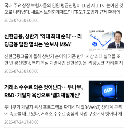
증’
국내 주요 상장 보험사들의 임원 평균연령이 10년 새 1.1세 높아진 것
으로 나타났다. 새로운 보험회계제도인 IFRS17 도입과 규제 환경의
복잡화 등으로 인해 경험이 풍부한 전문 경력직 임원 수요가 늘어난
2026-07-26 07:00:00
데 ...
신한금융, 상반기 ‘역대 최대 순익’… 리
딩금융 탈환 열쇠는 ‘손보사 M&A’
신한금융그룹이 올해 상반기 순이익 기준 반기 사상 최대 실적을 또
한 번 경신했다. 특히 핵심 계열사인 신한은행은 '리딩뱅크' 자리를 지
켜내며 그룹 실적을 견인했다. 다만 신한금융이 ‘리딩금융’ 탈환을
2026-07-25 07:00:00
위...
거래소 수수료 의존 벗어난다… 두나무,
R&D·개발자 육성으로 ‘웹3 체질개선’
두나무가 개발자 육성 프로그램을 확대하며 웹3(Web3) 생태계 구축
에 속도를 내고 있다. 거래소 수수료 중심의 사업 구조에서 벗어나 개
발자와 다양한 서비스를 연결하는 블록체인 플랫폼 기업으로 도약하
2026-07-24 17:40:00
려는 전...