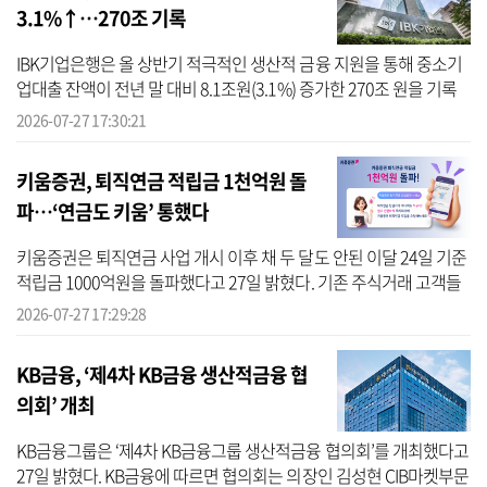
3.1%↑…270조 기록
IBK기업은행은 올 상반기 적극적인 생산적 금융 지원을 통해 중소기
업대출 잔액이 전년 말 대비 8.1조원(3.1%) 증가한 270조 원을 기록
했다고 27일 밝혔다. 이에 따라 중기금융시장 점유율은 역대 최고 수
2026-07-27 17:30:21
준인 2...
키움증권, 퇴직연금 적립금 1천억원 돌
파…‘연금도 키움’ 통했다
키움증권은 퇴직연금 사업 개시 이후 채 두 달도 안된 이달 24일 기준
적립금 1000억원을 돌파했다고 27일 밝혔다. 기존 주식거래 고객들
의 퇴직연금 가입, 초기 수수료 면제 등이 주효했다는 평가다. 이번 성
2026-07-27 17:29:28
과...
KB금융, ‘제4차 KB금융 생산적금융 협
의회’ 개최
KB금융그룹은 ‘제4차 KB금융그룹 생산적금융 협의회’를 개최했다고
27일 밝혔다. KB금융에 따르면 협의회는 의장인 김성현 CIB마켓부문