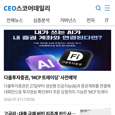
전체뉴스
심층분석
거버넌스
전자
IT
다올투자증권, ‘MCP 트레이딩’ 사전예약
다올투자증권은 27일부터 생성형 인공지능(AI)과 증권계좌를 연결해
대화만으로 투자정보 확인부터 주문 요청까지 가능한 ‘MCP 트레이
딩(MCP Trading)’ 서비스의 사전예약 신청을 받는다고 밝혔다.
2026-07-27 17:50:56
MCP(Model Co...
고금리·대출 규제 버틴 지주계 카드사…