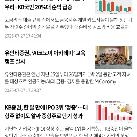
우리·KB국민 20%대 순익 급증
고금리와 대출 규제 속에서도 금융지주 계열 카드사들이 올해 상반기
두 자릿수 순이익 증가율을 기록했다. 대손비용 감소와 비용 효율화
가 실적 개선을 이끈 가운데, 하반기에는 조달비용 부담과 건전성 관
2026-07-27 17:41:04
리가 ...
유안타증권, ‘AI코노미 아카데미’ 교육
캠프 실시
유안타증권은 앞선 지난 25일부터 26일까지 1박 2일 동안 고객 자녀
를 대상으로 인공지능(AI)과 금융·경제를 융합한 ‘AIConomy
Academy(에이아이코노미 아카데미)’ 1차수 교육 캠프를 개최했다고
2026-07-27 17:39:37
27일 밝혔다. ...
KB증권, 한 달 만에 IPO 3위 ‘껑충’…대
형주 없이도 알짜 중형주로 단기 성과
지난해 기업공개(IPO) 상장 주관 금액 1위를 기록했던 KB증권이 올해
상반기 다소 주춤하는 모습을 보였으나, 한 달 만에 4개 기업의 상장