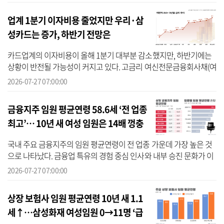
다고 설명했다...
업계 1분기 이자비용 줄었지만 우리·삼
성카드는 증가, 하반기 전망은
카드업계의 이자비용이 올해 1분기 대부분 감소했지만, 하반기에는
상황이 반전될 가능성이 커지고 있다. 고금리 여신전문금융회사채(여
전채)를 상대적으로 낮은 금리로 차환하며 비용 부담을 덜었으나, 최
2026-07-27 07:00:00
근 기...
금융지주 임원 평균연령 58.6세 ‘전 업종
최고’… 10년 새 여성 임원은 14배 껑충
국내 주요 금융지주의 임원 평균연령이 전 업종 가운데 가장 높은 것
으로 나타났다. 금융업 특유의 경험 중심 인사와 내부 승진 문화가 이
어지면서 10년새 임원의 평균연령이 높아졌으며, 평균연령이 60대를
2026-07-27 07:00:00
기...
상장 보험사 임원 평균연령 10년 새 1.1
세↑…삼성화재 여성임원 0→11명 ‘급