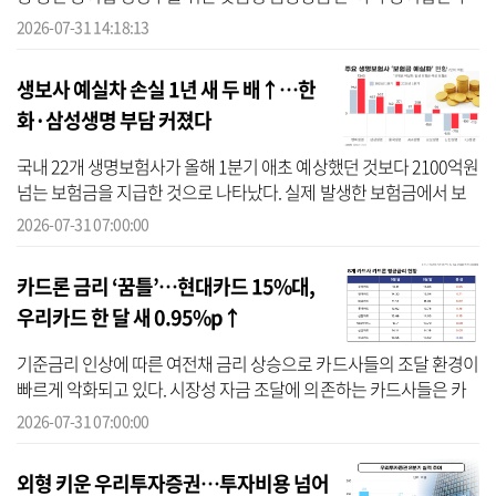
대통장’을 출시했다고 31일 밝혔다. 하나은행에 따르면 ‘하나 농어업
2026-07-31 14:18:13
인 ...
생보사 예실차 손실 1년 새 두 배↑…한
화·삼성생명 부담 커졌다
국내 22개 생명보험사가 올해 1분기 애초 예상했던 것보다 2100억원
넘는 보험금을 지급한 것으로 나타났다. 실제 발생한 보험금에서 보
험사가 예상한 보험금을 뺀 값을 ‘보험금 예실차(이하 예실차)’라고 한
2026-07-31 07:00:00
다...
카드론 금리 ‘꿈틀’…현대카드 15%대,
우리카드 한 달 새 0.95%p↑
기준금리 인상에 따른 여전채 금리 상승으로 카드사들의 조달 환경이
빠르게 악화되고 있다. 시장성 자금 조달에 의존하는 카드사들은 카
드론 금리를 올리며 대응에 나섰지만, 하반기 고금리 차환 부담까지
2026-07-31 07:00:00
겹치...
외형 키운 우리투자증권…투자비용 넘어