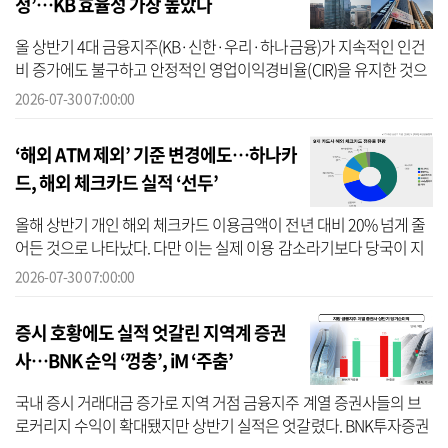
정’…KB 효율성 가장 높았다
올 상반기 4대 금융지주(KB·신한·우리·하나금융)가 지속적인 인건
비 증가에도 불구하고 안정적인 영업이익경비율(CIR)을 유지한 것으
로 나타났다. 우리금융그룹을 제외한 3개 금융지주는 모두 30%대
2026-07-30 07:00:00
CIR을 기록했...
‘해외 ATM 제외’ 기준 변경에도…하나카
드, 해외 체크카드 실적 ‘선두’
올해 상반기 개인 해외 체크카드 이용금액이 전년 대비 20% 넘게 줄
어든 것으로 나타났다. 다만 이는 실제 이용 감소라기보다 당국이 지
난 5월 해외 ATM 출금액을 실적에서 제외하도록 기준을 변경한 영향
2026-07-30 07:00:00
이 큰 ...
증시 호황에도 실적 엇갈린 지역계 증권
사…BNK 순익 ‘껑충’, iM ‘주춤’
국내 증시 거래대금 증가로 지역 거점 금융지주 계열 증권사들의 브
로커리지 수익이 확대됐지만 상반기 실적은 엇갈렸다. BNK투자증권