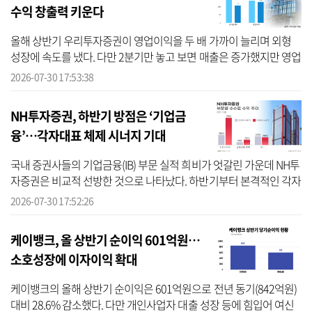
수익 창출력 키운다
올해 상반기 우리투자증권이 영업이익을 두 배 가까이 늘리며 외형
성장에 속도를 냈다. 다만 2분기만 놓고 보면 매출은 증가했지만 영업
이익과 당기순이익은 모두 감소했다. 증자를 통해 자본 기반을 확충
2026-07-30 17:53:38
한 만...
NH투자증권, 하반기 방점은 ‘기업금
융’…각자대표 체제 시너지 기대
국내 증권사들의 기업금융(IB) 부문 실적 희비가 엇갈린 가운데 NH투
자증권은 비교적 선방한 것으로 나타났다. 하반기부터 본격적인 각자
대표 체제로 전환하는 만큼 IB와 자산관리(WM) 간 시너지 효과를 더
2026-07-30 17:52:26
욱 끌...
케이뱅크, 올 상반기 순이익 601억원…
소호성장에 이자이익 확대
케이뱅크의 올해 상반기 순이익은 601억원으로 전년 동기(842억원)
대비 28.6% 감소했다. 다만 개인사업자 대출 성장 등에 힘입어 여신