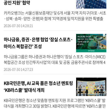
공인 지원’ 협약
카카오뱅크는 서울신용보증재단 및 6개 서울 지역 자치구(마포·서초
·성북·송파·양천·은평)와 함께 '지역경제 밀착지원을 위한 특별출
연 업무협약'을 체결한다고 30일 밝혔다. 카카오뱅크에 따르면 이번
2026-07-30 14:28:21
업무협약...
하나금융, 증권·은행 협업 ‘잠실 스포츠·
마이스 복합공간’ 조성
하나금융그룹은 하나증권과 하나은행이 ‘잠실 스포츠·마이스(MICE)
복합공간 조성 민간투자사업’의 대표 및 공동 금융주관사로 참여해 4
조원 규모의 프로젝트파이낸싱(PF)을 추진한다고 30일 밝혔다. 하나
2026-07-30 14:27:23
금융에...
KB국민은행, AI 교육 품은 청소년 멘토링
‘KB라스쿨’ 발대식 개최
KB국민은행은 청소년 맞춤형 멘토링 지원 프로그램인 ‘KB라스쿨’ 발
대식을 개최했다고 30일 밝혔다. KB국민은행에 따르면 ‘KB라스쿨’은