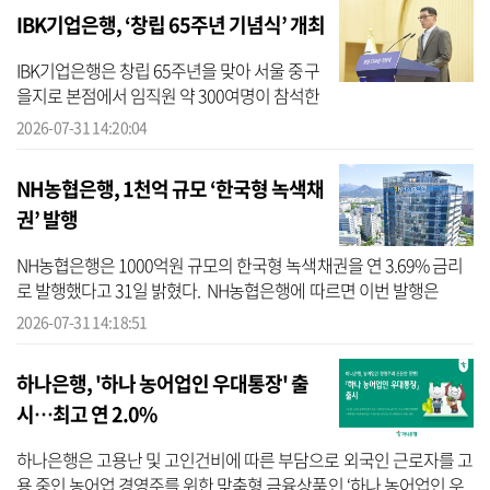
IBK기업은행, ‘창립 65주년 기념식’ 개최
IBK기업은행은 창립 65주년을 맞아 서울 중구
을지로 본점에서 임직원 약 300여명이 참석한
가운데 ‘창립 65주년 기념식’을 가졌다고 31일
2026-07-31 14:20:04
밝혔다. IBK기업은행에 따르면 이날 장민영 은
행장은 중소기업을 향한 ...
NH농협은행, 1천억 규모 ‘한국형 녹색채
권’ 발행
NH농협은행은 1000억원 규모의 한국형 녹색채권을 연 3.69% 금리
로 발행했다고 31일 밝혔다. NH농협은행에 따르면 이번 발행은
2023년 이후 약 3년 만에 이뤄진 한국형 녹색채권으로, 친환경 금융
2026-07-31 14:18:51
을 확대하고 ...
하나은행, '하나 농어업인 우대통장' 출
시…최고 연 2.0%
하나은행은 고용난 및 고인건비에 따른 부담으로 외국인 근로자를 고
용 중인 농어업 경영주를 위한 맞춤형 금융상품인 ‘하나 농어업인 우