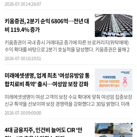
KB국민은행의 대표 사회공헌 사업인 ‘KB Dream Wave 2030’의 학습
2026-07-30 14:26:07
분야 프...
키움증권, 2분기 순익 6806억…전년 대
비 119.4% 증가
키움증권이 국내 증시 거래대금 증가에 따른 브로커리지(위탁매매)
수익 확대를 바탕으로 2분기 호실적을 달성했다. 키움증권은 올해 2
분기 연결 기준 영업이익 7889억원, 순이익 6806억원 기록했다고 30
2026-07-30 10:20:51
일 공시...
미래에셋생명, 업계 최초 ‘여성유방암 통
합치료비 특약’ 출시…여성암 보장 강화
미래에셋생명이 여성 고객의 보장 수요 확대에 맞춰 여성암 집중보장
신규 특약을 선보이며 보장 경쟁력을 강화했다고 30일 밝혔다. 미래
에셋생명에 따르면 이번에 신설된 특약은 ▲통합여성유방암진단특
2026-07-30 09:00:00
약S ▲여...
4대 금융지주, 인건비 늘어도 CIR ‘안