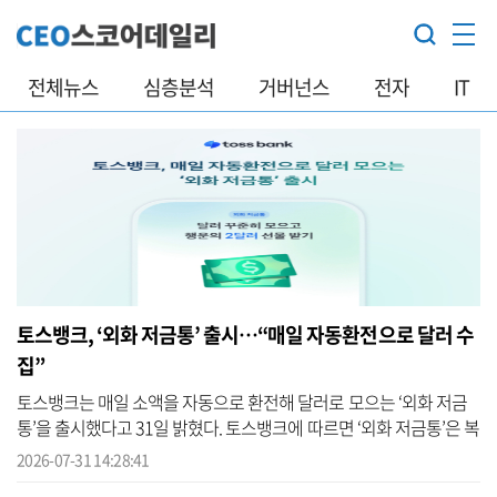
전체뉴스
심층분석
거버넌스
전자
IT
토스뱅크, ‘외화 저금통’ 출시…“매일 자동환전으로 달러 수
집”
토스뱅크는 매일 소액을 자동으로 환전해 달러로 모으는 ‘외화 저금
통’을 출시했다고 31일 밝혔다. 토스뱅크에 따르면 ‘외화 저금통’은 복
잡한 환전 절차 없이도 하루 1만 원부터 달러를 모을 수 있는 습관형
2026-07-31 14:28:41
외...