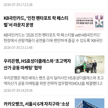
잔액은 지속적인 상승세를 이어가고 있으며, 금리 인상 영향까지 더
2026-07-30 17:21:38
해져 ...
KB국민카드, ‘인천 펜타포트 락 페스티
벌’서 라운지 운영
KB국민카드는 ‘2026 인천 펜타포트 락 페스티벌 with KB국민카드’
현장에서 관람객들이 공연을 더욱 편안하게 즐길 수 있도록 ‘KB국민
카드 라운지’를 운영한다고 30일 밝혔다. KB국민카드에 따르면 올해
2026-07-30 15:11:48
라운지...
우리은행, HS효성더클래스와 ‘초고액자
산가 공동 마케팅’ 협약
우리은행은 메르세데스 벤츠 공식 딜러사인 HS효성더클래스와 초고
액자산가 공동 마케팅을 위한 전략적 업무협약(MOU)을 체결했다고
30일 밝혔다. 우리은행에 따르면 이번 협약은 금융과 프리미엄 모빌
2026-07-30 14:29:34
리티를 결...
카카오뱅크, 서울시 6개 자치구와 ‘소상