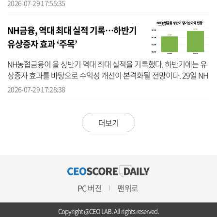
은 위탁수수료 증가와 충당금 부담 완화에 힘입어 순이익을 두 배 이
2026-07-29 17:55:35
상 늘린 ...
NH금융, 역대 최대 실적 기록…하반기
유상증자 효과 ‘주목’
NH농협금융이 올 상반기 역대 최대 실적을 기록했다. 하반기에는 유
상증자 효과를 바탕으로 수익성 개선이 본격화될 전망이다. 29일 NH
농협금융 실적을 분석한 결과, 올 상반기 당기순이익은 1조7791억원
2026-07-29 17:28:38
으로 ...
더보기
PC 버전
맨위로
Copyright @CEO LAB. All rights reserved.