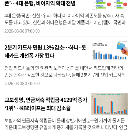
폰’…4대 은행, 비이자익 확대 전념
4대 은행(국민·신한·우리·하나)이 이자이익 의존도를 낮추고자 속
도를 내고 있다. 신한과 하나은행은 배달 애플리케이션(앱)에 국민과
우리은행은 알뜰폰 사업에 전력을 다하고 있다. 4대 은행의 올 상반기
2026-08-08 07:00:00
실...
2분기 카드사 민원 13% 감소…하나·롯
데카드 개선폭 가장 컸다
전업 카드사들의 민원 관리 노력이 성과를 내면서 카드업계 전반의
민원 건수가 감소한 것으로 나타났다. 올해 2분기 7개 전업 카드사의
민원건수와 회원 10만명당 환산민원건수가 모두 직전 분기보다 줄어
2026-08-08 07:00:00
든 가...
교보생명, 연금저축 적립금 4129억 증가
‘1위’…KB라이프는 최대 감소율
보험사의 연금저축 적립금이 올해 상반기에만 2조원 가까이 줄어든
가운데 교보생명만 유일하게 증가세를 기록한 것으로 나타났다. 연금