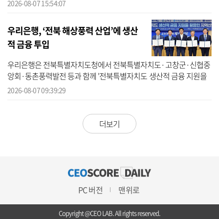
한 디지털자산의 안전한 보관과 효율적인 관리 체계 구축을 목적으로
2026-08-07 15:54:07
한 ...
우리은행, ‘전북 해상풍력 산업’에 생산
적 금융 투입
우리은행은 전북특별자치도청에서 전북특별자치도·고창군·신협중
앙회·동촌풍력발전 등과 함께 '전북특별자치도 생산적 금융 지원을
활용한 지역산업 발전 협약(MOU)'을 체결했다고 7일 밝혔다. 우리은
2026-08-07 09:39:29
행에 따르...
더보기
PC 버전
맨위로
Copyright @CEO LAB. All rights reserved.