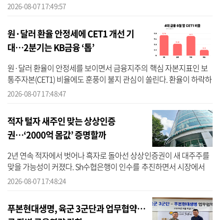
저축보험에서 ETF·펀드 중심의 연금저축펀드로 자금이 이동하는 흐
2026-08-07 17:49:57
름이 본...
원·달러 환율 안정세에 CET1 개선 기
대…2분기는 KB금융 ‘톱’
원·달러 환율이 안정세를 보이면서 금융지주의 핵심 자본지표인 보
통주자본(CET1) 비율에도 훈풍이 불지 관심이 쏠린다. 환율이 하락하
면 CET1 비율이 개선되는 효과가 기대되는 데다, 향후 통화정책 기조
2026-08-07 17:48:47
도 자...
적자 털자 새주인 맞는 상상인증
권…‘2000억 몸값’ 증명할까
2년 연속 적자에서 벗어나 흑자로 돌아선 상상인증권이 새 대주주를
맞을 가능성이 커졌다. Sh수협은행이 인수를 추진하면서 시장에서
800억원 수준으로 평가받던 기업가치가 최근 2000억원 안팎까지 거
2026-08-07 17:48:24
론된다. ...
푸본현대생명, 육군 3군단과 업무협약…