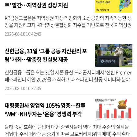
트’ 발간…지역상권 성장 지원
KB금융그룹은은 지역상권 자생력 강화와 소상공인의 지속가능한 성
장을 지원하고자 KB국민상권활성화 지수를 기반으로 전국 지역상권
의 특성과 경쟁력을 분석한 ‘2026 KB상권활성화 인사이트’를 발간했
2026-08-10 10:42:49
다고 10일 ...
신한금융, 31일 ‘그룹 공동 자산관리 포
럼’ 개최…맞춤형 컨설팅 제공
신한금융그룹은 오는 31일 서울 용산 드래곤시티에서 ‘신한 Premier
패스파인더 혜안 2026’을 개최하고, 패스파인더 합동 세미나와 분야
별 전문가의 1:1 맞춤형 컨설팅을 제공한다고 10일 밝혔다. 신한금융
2026-08-10 10:37:35
에 ...
대형증권사 영업익 105% 껑충…한투
‘WM’·NH투자는 ‘운용’ 경쟁력 부각
올해 증시 호황에 힘입어 대형 증권사들이 역대 최대 수준의 실적을
거뒀다. 주식 거래대금 증가에 따른 브로커리지(위탁매매) 수익 확대