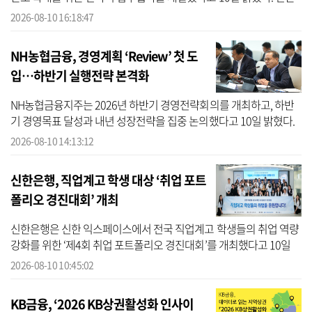
카드에 따르면 지난 7일 서울 강서구 홈앤쇼핑 본사에서 진행된 협약
2026-08-10 16:18:47
식에...
NH농협금융, 경영계획 ‘Review’ 첫 도
입…하반기 실행전략 본격화
NH농협금융지주는 2026년 하반기 경영전략회의를 개최하고, 하반
기 경영목표 달성과 내년 성장전략을 집중 논의했다고 10일 밝혔다.
NH농협금융에 따르면 이번 회의에서는 NH농협금융 최초로 연초 수
2026-08-10 14:13:12
립한 경영계...
신한은행, 직업계고 학생 대상 ‘취업 포트
폴리오 경진대회’ 개최
신한은행은 신한 익스페이스에서 전국 직업계고 학생들의 취업 역량
강화를 위한 ‘제4회 취업 포트폴리오 경진대회’를 개최했다고 10일
밝혔다. 신한은행에 따르면 취업 포트폴리오 경진대회는 신한은행이
2026-08-10 10:45:02
운영...
KB금융, ‘2026 KB상권활성화 인사이