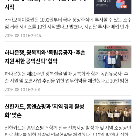
시작
카카오페이증권은 1000원부터 국내 상장주식에 투자할 수 있는 소수
점 거래 서비스를 10일 시작했다고 밝혔다. 지난달 투자매매업 인가
취득 이후 선보이는 첫 리테일 서비스로 지난 2022년 해외주식에서
2026-08-10 16:29:46
먼저 ...
하나은행, 광복회와 ‘독립유공자·후손
지원 위한 공익신탁’ 협약
하나은행은 제81주년 광복절을 맞아 광복회와 함께 독립유공자·후
손 지원 및 보훈사업 추진을 위한 업무협약을 체결했다고 10일 밝혔
다. 하나은행에 따르면 이번 협약은 지난 2015년 하나은행이 수탁한
2026-08-10 16:20:01
‘광복70...
신한카드, 홈앤쇼핑과 ‘지역 경제 활성
화’ 맞손
신한카드는 홈앤쇼핑과 함께 전국 전통시장 활성화 및 지역 소상공인
판로 확대를 위한 전략적 업무협약을 체결했다고 10일 밝혔다. 신한