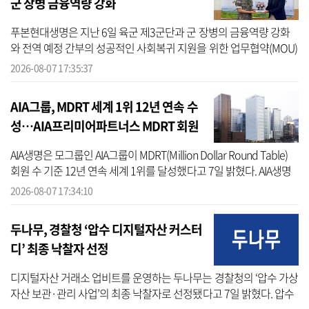
군 장병 금융역량 강화
푸본현대생명은 지난 6일 육군 제3군단과 군 장병의 금융역량 강화
와 전역 예정 간부의 성공적인 사회복귀 지원을 위한 업무협약(MOU)
을 체결했다고 7일 밝혔다. 푸본현대생명에 따르면 이번 협약식은 육
2026-08-07 17:35:37
군 제3...
AIA그룹, MDRT 세계 1위 12년 연속 수
성…AIA프리미어파트너스 MDRT 회원
수 34.2% ↑
AIA생명은 모그룹인 AIA그룹이 MDRT(Million Dollar Round Table)
회원 수 기준 12년 연속 세계 1위를 달성했다고 7일 밝혔다. AIA생명
에 따르면 AIA그룹의 올해 MDRT 회원 수는 총 1만6228명이다.
2026-08-07 17:34:10
MDRT는 생명...
두나무, 경찰청 ‘압수 디지털자산 커스터
디’ 최종 낙찰자 선정
디지털자산 거래소 업비트를 운영하는 두나무는 경찰청의 ‘압수 가상
자산 보관·관리 사업’의 최종 낙찰자로 선정됐다고 7일 밝혔다. 압수