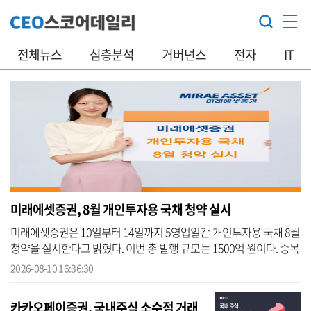
전체뉴스
심층분석
거버넌스
전자
IT
미래에셋증권, 8월 개인투자용 국채 청약 실시
미래에셋증권은 10일부터 14일까지 5영업일간 개인투자용 국채 8월
청약을 실시한다고 밝혔다. 이번 총 발행 규모는 1500억 원이다. 종목
별로는 △3년물 이표채 30억원 △3년물 복리채 70억원 △5년물 700
2026-08-10 16:36:30
억원 △10...
카카오페이증권, 국내주식 소수점 거래