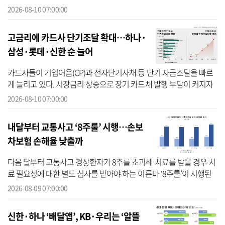
가 공통적으로 실적을 견인한 가운데 자산관리(WM), 운용, 기업금융
2026-08-10 07:00:00
(IB) ...
고금리에 카드사 단기조달 확대…하나·
삼성·롯데·신한 순 늘어
카드사들이 기업어음(CP)과 전자단기사채 등 단기 자금조달을 빠르
게 늘리고 있다. 시장금리 상승으로 장기 카드채 발행 부담이 커지자
상대적으로 조달비용이 낮은 단기물을 활용해 비용 부담을 낮추려는
2026-08-10 07:00:00
움직임...
내달부터 교통사고 ‘8주룰’ 시행…손보
차보험 손해율 낮출까
다음 달부터 교통사고 경상환자가 8주를 초과해 치료를 받을 경우 치
료 필요성에 대한 별도 심사를 받아야 하는 이른바 ‘8주룰’이 시행된
다. 보험업계는 장기 치료에 대한 관리가 강화되면서 자동차보험 손
2026-08-09 07:00:00
해율 ...
신한·하나 ‘배달앱’, KB·우리는 ‘알뜰