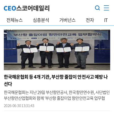
전체뉴스
심층분석
거버넌스
전자
IT
한국해운협회 등 4개 기관, 부산항 줄잡이 안전사고 예방 나
선다
한국해운협회는 지난 29일 부산항만공사, 한국항만연수원, 사단법인
부산항만산업협회와 함께 ‘부산항 줄잡이업 항만안전교육 업무협
약’을 체결했다고 30일 밝혔다. 이번 협약은 선박이 부두에 접안하거
2026-06-30 13:31:43
나 이안...