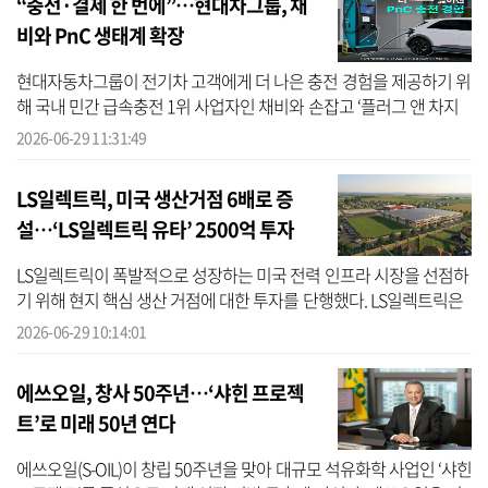
“충전·결제 한 번에”…현대차그룹, 채
비와 PnC 생태계 확장
현대자동차그룹이 전기차 고객에게 더 나은 충전 경험을 제공하기 위
해 국내 민간 급속충전 1위 사업자인 채비와 손잡고 ‘플러그 앤 차지
(Plug & Charge, 이하 PnC)’ 도입을 가속화한다. 현대차그룹은 채비와
2026-06-29 11:31:49
...
LS일렉트릭, 미국 생산거점 6배로 증
설…‘LS일렉트릭 유타’ 2500억 투자
LS일렉트릭이 폭발적으로 성장하는 미국 전력 인프라 시장을 선점하
기 위해 현지 핵심 생산 거점에 대한 투자를 단행했다. LS일렉트릭은
현지시간 25일 미국 유타주 시더시티에 위치한 ‘LS일렉트릭 유타’에
2026-06-29 10:14:01
총 ...
에쓰오일, 창사 50주년…‘샤힌 프로젝
트’로 미래 50년 연다
에쓰오일(S-OIL)이 창립 50주년을 맞아 대규모 석유화학 사업인 ‘샤힌