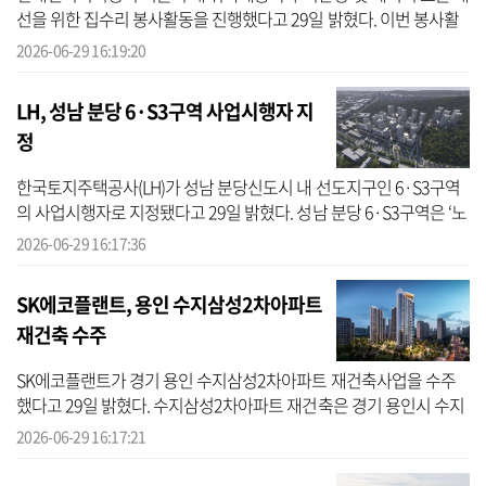
선을 위한 집수리 봉사활동을 진행했다고 29일 밝혔다. 이번 봉사활
동에는 현대엔지니어링 임직원 40명과 대학생 봉사자 164명, 전문 기
2026-06-29 16:19:20
술자 ...
LH, 성남 분당 6·S3구역 사업시행자 지
정
한국토지주택공사(LH)가 성남 분당신도시 내 선도지구인 6·S3구역
의 사업시행자로 지정됐다고 29일 밝혔다. 성남 분당 6·S3구역은 ‘노
후계획도시 정비 및 지원에 관한 특별법’에 따라 올해 1월 특별정비구
2026-06-29 16:17:36
역으로...
SK에코플랜트, 용인 수지삼성2차아파트
재건축 수주
SK에코플랜트가 경기 용인 수지삼성2차아파트 재건축사업을 수주
했다고 29일 밝혔다. 수지삼성2차아파트 재건축은 경기 용인시 수지
구 풍덕천동 692-1번지 일원에 지하3층~지상29층, 4개동, 총 479가
2026-06-29 16:17:21
구 규모의 ...