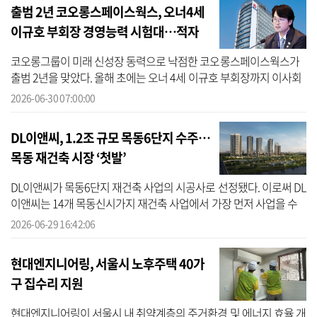
출범 2년 코오롱스페이스웍스, 오너4세
이규호 부회장 경영능력 시험대…적자
해소 관건
코오롱그룹이 미래 신성장 동력으로 낙점한 코오롱스페이스웍스가
출범 2년을 맞았다. 올해 초에는 오너 4세 이규호 부회장까지 이사회
에 합류하며 그룹 차원에서 힘을 쏟는 분위기다. 다만 회사가 2년 연
2026-06-30 07:00:00
속 영업...
DL이앤씨, 1.2조 규모 목동6단지 수주…
목동 재건축 시장 ‘첫발’
DL이앤씨가 목동6단지 재건축 사업의 시공사로 선정됐다. 이로써 DL
이앤씨는 14개 목동신시가지 재건축 사업에서 가장 먼저 사업을 수
주한 건설사로 이름을 올리게 됐다. 29일 도시정비업계에 따르면 DL
2026-06-29 16:42:06
이앤씨는...
현대엔지니어링, 서울시 노후주택 40가
구 집수리 지원
현대엔지니어링이 서울시 내 취약계층의 주거환경 및 에너지 효율 개