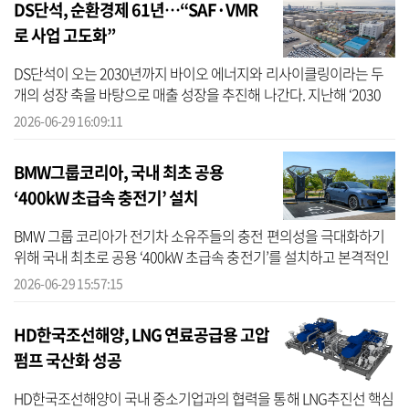
DS단석, 순환경제 61년…“SAF·VMR
로 사업 고도화”
DS단석이 오는 2030년까지 바이오 에너지와 리사이클링이라는 두
개의 성장 축을 바탕으로 매출 성장을 추진해 나간다. 지난해 ‘2030
비전 선포식’ 행사를 통해 매출 3조원 목표를 제시한 DS단석은 확보
2026-06-29 16:09:11
한 수주...
BMW그룹코리아, 국내 최초 공용
‘400kW 초급속 충전기’ 설치
BMW 그룹 코리아가 전기차 소유주들의 충전 편의성을 극대화하기
위해 국내 최초로 공용 ‘400kW 초급속 충전기’를 설치하고 본격적인
운영을 시작한다고 29일 밝혔다. 국내 전기차 충전 인프라의 양적 및
2026-06-29 15:57:15
질적 ...
HD한국조선해양, LNG 연료공급용 고압
펌프 국산화 성공
HD한국조선해양이 국내 중소기업과의 협력을 통해 LNG추진선 핵심