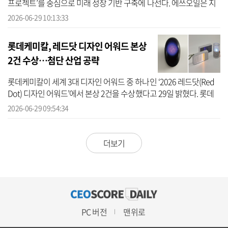
프로젝트’를 중심으로 미래 성장 기반 구축에 나선다. 에쓰오일은 지
난 28일 창립 50주년을 맞았다고 29일 밝혔다. 안와르 알 히즈아지
2026-06-29 10:13:33
에...
롯데케미칼, 레드닷 디자인 어워드 본상
2건 수상…첨단 산업 공략
롯데케미칼이 세계 3대 디자인 어워드 중 하나인 ‘2026 레드닷(Red
Dot) 디자인 어워드’에서 본상 2건을 수상했다고 29일 밝혔다. 롯데
케미칼은 ‘레드닷 디자인 어워드’는 1955년 독일에서 창설된 세계적
2026-06-29 09:54:34
권위...
더보기
PC 버전
맨위로