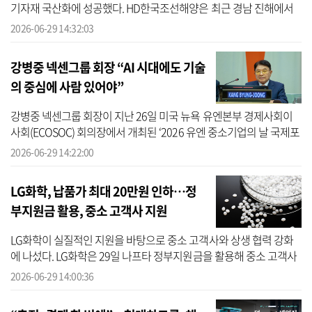
기자재 국산화에 성공했다. HD한국조선해양은 최근 경남 진해에서
LNG 연료공급용 ‘고압펌프(High Pressure Pump)’의 최종 성능 검증
2026-06-29 14:32:03
및 형식 ...
강병중 넥센그룹 회장 “AI 시대에도 기술
의 중심에 사람 있어야”
강병중 넥센그룹 회장이 지난 26일 미국 뉴욕 유엔본부 경제사회이
사회(ECOSOC) 회의장에서 개최된 ‘2026 유엔 중소기업의 날 국제포
럼’에서 기조연설을 진행했다. 이번 행사는 유엔이 지정한 ‘국제 중소
2026-06-29 14:22:00
기업의...
LG화학, 납품가 최대 20만원 인하…정
부지원금 활용, 중소 고객사 지원
LG화학이 실질적인 지원을 바탕으로 중소 고객사와 상생 협력 강화
에 나섰다. LG화학은 29일 나프타 정부지원금을 활용해 중소 고객사
지원과 상생협력 강화에 나선다고 밝혔다. 이번 지원은 비닐, 포장재
2026-06-29 14:00:36
등 ...