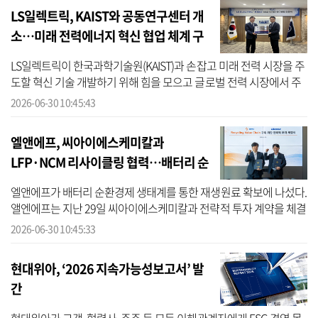
LS일렉트릭, KAIST와 공동연구센터 개
소…미래 전력에너지 혁신 협업 체계 구
축
LS일렉트릭이 한국과학기술원(KAIST)과 손잡고 미래 전력 시장을 주
도할 혁신 기술 개발하기 위해 힘을 모으고 글로벌 전력 시장에서 주
도권 확보에 나선다. LS일렉트릭은 지난 29일 대전 유성구 KAIST 본
2026-06-30 10:45:43
원에...
엘앤에프, 씨아이에스케미칼과
LFP·NCM 리사이클링 협력…배터리 순
환경제 생태계 구축
엘앤에프가 배터리 순환경제 생태계를 통한 재생원료 확보에 나섰다.
앨엔에프는 지난 29일 씨아이에스케미칼과 전략적 투자 계약을 체결
하고 리사이클링 분야 협력을 한층 강화한다고 30일 밝혔다. 대구 본
2026-06-30 10:45:33
사...
현대위아, ‘2026 지속가능성보고서’ 발
간