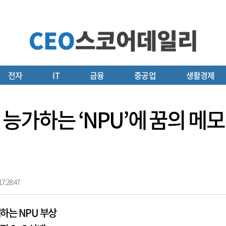
전자
IT
금융
중공업
생활경제
U 능가하는 ‘NPU’에 꿈의 메모
7:28:47
케하는 NPU 부상