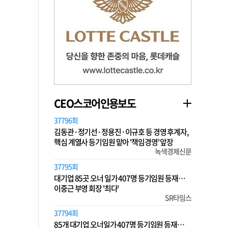
CEO스코어인용보도
37796회
김동관·정기선·정용진·이규호 등 경영 후계자,
핵심 계열사 등기임원 맡아 '책임경영' 앞장
녹색경제신문
37795회
대기업 85곳 오너 일가 407명 등기임원 등재…
이중근 부영 회장 '최다'
SR타임스
37794회
85개 대기업 오너일가 407명 등기임원 등재…