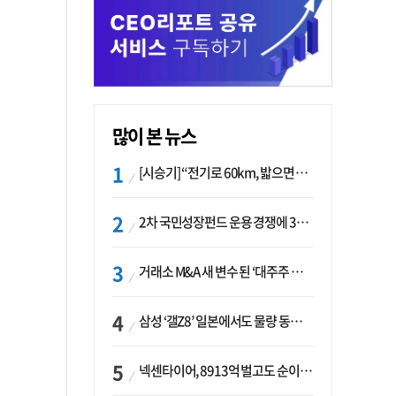
많이 본 뉴스
[시승기] “전기로 60km, 밟으면 462마력”…볼보 XC60 T8의 두 얼굴
2차 국민성장펀드 운용 경쟁에 33개사 몰렸다…신한·하나 등 새 얼굴 대거 합류
거래소 M&A 새 변수 된 ‘대주주 심사’…네이버·두나무 결합도 영향권
삼성 ‘갤Z8’ 일본에서도 물량 동났다…애플 참전 앞두고 선두 수성 ‘시험대’
넥센타이어, 8913억 벌고도 순이익 2억…유럽 세부담에 이익 증발