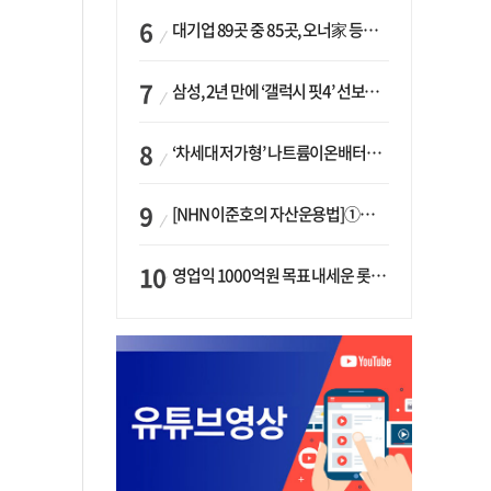
대기업 89곳 중 85곳, 오너家 등기임원 겸직…BS 46곳·SM 45곳 ‘족벌경영’ 고착화
삼성, 2년 만에 ‘갤럭시 핏4’ 선보이나…웨어러블 생태계 확장 ‘시동’
‘차세대 저가형’ 나트륨이온배터리 시대 오나…LG화학·에코프로, 상용화 속도낸다
[NHN 이준호의 자산운용법]①이니시오·JLC ‘부동산’-JLC파트너스 ‘투자’…“부동산 담보대출로 투자재원 확보”
영업익 1000억원 목표 내세운 롯데마트…하반기 ‘오카도’ 시험대