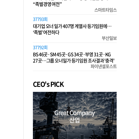
“족벌경영 여전”
스마트타임스
37793회
대기업 오너 일가 407명 계열사 등기임원에…
‘족벌’ 여전하다
부산일보
37792회
BS 46곳·SM 45곳·GS 34곳·부영 31곳·KG
27곳…그룹 오너일가 등기임원 조사결과 '충격'
파이낸셜포스트
CEO's PICK