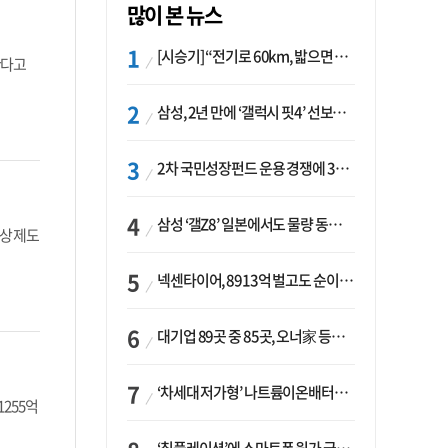
많이 본 뉴스
[시승기] “전기로 60km, 밟으면 462마력”…볼보 XC60 T8의 두 얼굴
한다고
삼성, 2년 만에 ‘갤럭시 핏4’ 선보이나…웨어러블 생태계 확장 ‘시동’
2차 국민성장펀드 운용 경쟁에 33개사 몰렸다…신한·하나 등 새 얼굴 대거 합류
삼성 ‘갤Z8’ 일본에서도 물량 동났다…애플 참전 앞두고 선두 수성 ‘시험대’
상 제도
넥센타이어, 8913억 벌고도 순이익 2억…유럽 세부담에 이익 증발
대기업 89곳 중 85곳, 오너家 등기임원 겸직…BS 46곳·SM 45곳 ‘족벌경영’ 고착화
‘차세대 저가형’ 나트륨이온배터리 시대 오나…LG화학·에코프로, 상용화 속도낸다
255억