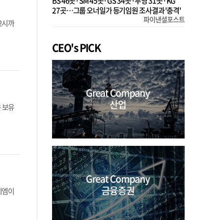
BS 46곳·SM 45곳·GS 34곳·부영 31곳·KG
27곳…그룹 오너일가 등기임원 조사결과 '충격'
파이낸셜포스트
2시까
CEO's PICK
은 보유
비엠이