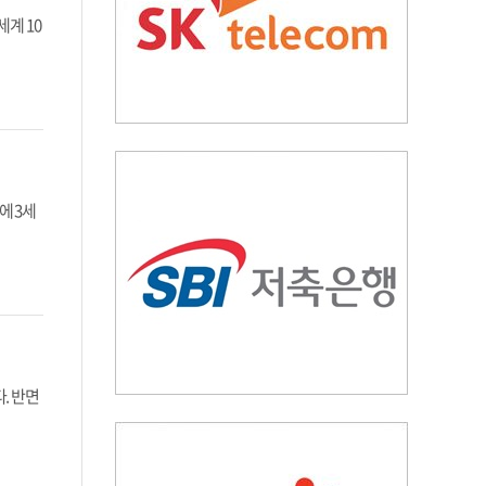
계 10
에 3세
. 반면