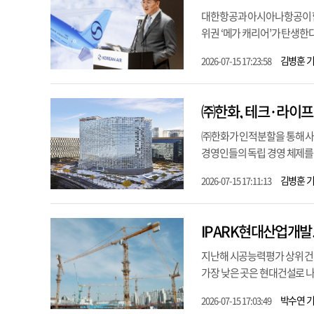
대한항공과 아시아나항공이 합병
위권 ‘메가 캐리어’가 탄생한다
김병훈 
2026-07-15 17:23:58
㈜한화, 테크·라이
㈜한화가 인적분할을 통해 사
경영인들의 독립 경영 체제를 
김병훈 
2026-07-15 17:11:13
IPARK현대산업개발,
지난해 시공능력평가 상위 건설
가장 낮은 곳은 현대건설로 나
박수연 
2026-07-15 17:03:49