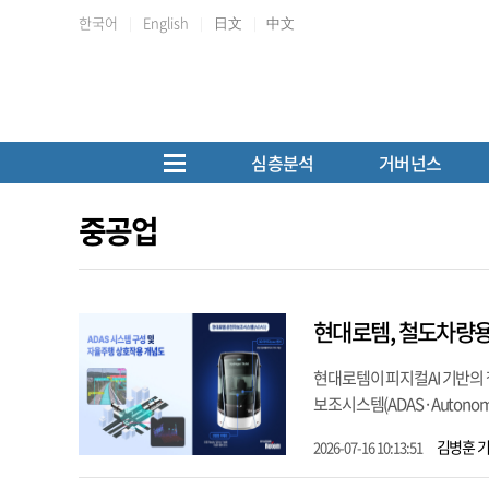
한국어
English
日文
中文
심층분석
거버넌스
중공업
현대로템, 철도차량용
현대로템이 피지컬AI 기반의
보조시스템(ADAS·Autonomous
김병훈 
2026-07-16 10:13:51