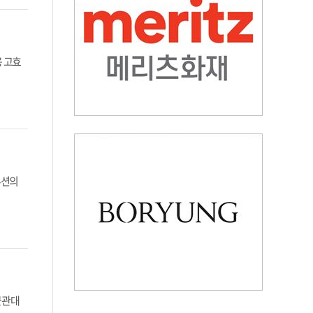
 고효
루션의
균관대