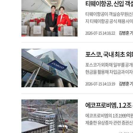
티웨이항공, 신입 객
티웨이항공이 객실승무원(신입인
지 티웨이항공 공식 채용 사이트
김병훈 
2026-07-15 14:16:22
포스코, 국내 최초 외
포스코가 외화채 일부를 공개매수
현금을 활용해 차입금과 이자비
김병훈 
2026-07-15 14:13:19
에코프로비엠, 1.2
에코프로비엠의 1조1999억
제출한 유상증자 관련 증권신