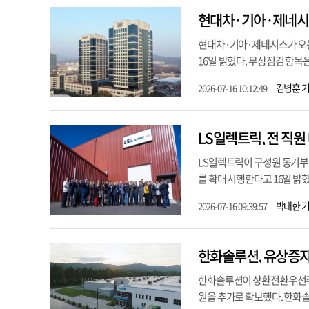
현대차·기아·제네시스
현대차·기아·제네시스가 오는
16일 밝혔다. 무상점검 항
김병훈 
2026-07-16 10:12:49
LS일렉트릭, 전 직원
LS일렉트릭이 구성원 동기부
를 확대 시행한다고 16일 밝혔
박대한 
2026-07-16 09:39:57
한화솔루션, 유상증자
한화솔루션이 상환전환우선주(R
원을 추가로 확보했다. 한화솔