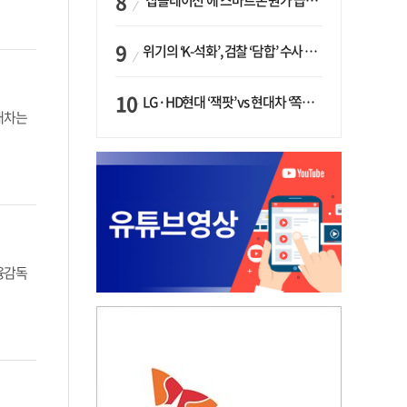
‘칩플레이션’에 스마트폰 원가 급등…삼성전자, ‘엑시노스’ 채택 확대하나
위기의 ‘K-석화’, 검찰 ‘담합’ 수사 착수…“LG·한화·롯데 등 7개 업체, 8개 제품 가격 담합”
LG·HD현대 ‘잭팟’ vs 현대차 ‘쪽박’…글로벌 사모펀드, 韓 대기업 투자 ‘희비’
현대차는
융감독