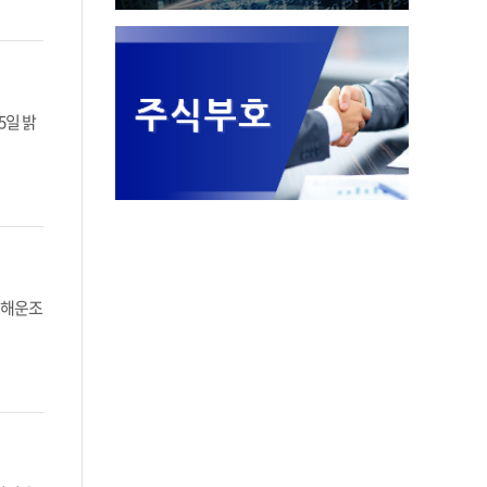
5일 밝
 해운조