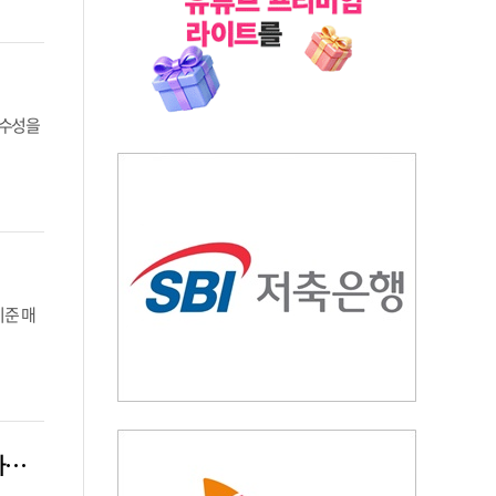
우수성을
기준 매
위기의 ‘K-석화’, 검찰 ‘담합’ 수사 착수…“LG·한화·롯데 등 7개 업체, 8개 제품 가격 담합”