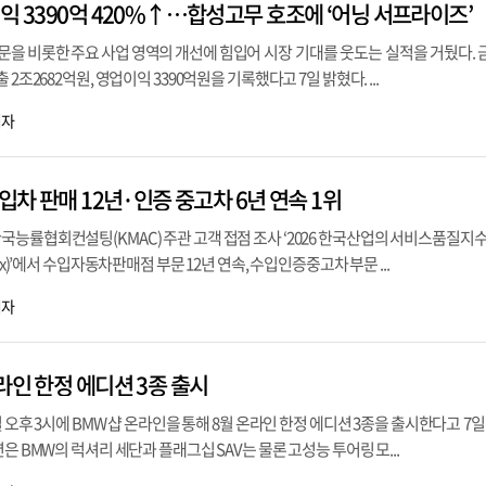
익 3390억 420%↑…합성고무 호조에 ‘어닝 서프라이즈’
을 비롯한 주요 사업 영역의 개선에 힘입어 시장 기대를 웃도는 실적을 거뒀다. 
2조2682억원, 영업이익 3390억원을 기록했다고 7일 밝혔다. ...
기자
수입차 판매 12년·인증 중고차 6년 연속 1위
능률협회컨설팅(KMAC) 주관 고객 접점 조사 ‘2026 한국산업의 서비스품질지수(K
ty Index)’에서 수입자동차판매점 부문 12년 연속, 수입인증중고차 부문 ...
기자
라인 한정 에디션 3종 출시
일 오후 3시에 BMW 샵 온라인을 통해 8월 온라인 한정 에디션 3종을 출시한다고 7일
은 BMW의 럭셔리 세단과 플래그십 SAV는 물론 고성능 투어링 모...