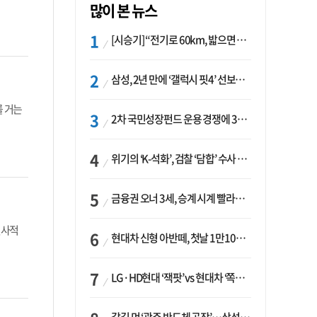
많이 본 뉴스
[시승기] “전기로 60km, 밟으면 462마력”…볼보 XC60 T8의 두 얼굴
삼성, 2년 만에 ‘갤럭시 핏4’ 선보이나…웨어러블 생태계 확장 ‘시동’
를 거는
2차 국민성장펀드 운용 경쟁에 33개사 몰렸다…신한·하나 등 새 얼굴 대거 합류
위기의 ‘K-석화’, 검찰 ‘담합’ 수사 착수…“LG·한화·롯데 등 7개 업체, 8개 제품 가격 담합”
금융권 오너 3세, 승계 시계 빨라지나…한국투자 ‘속도’·미래에셋·메리츠는 ‘거리두기’
전사적
현대차 신형 아반떼, 첫날 1만1094대 계약…역대 최고치 경신
LG·HD현대 ‘잭팟’ vs 현대차 ‘쪽박’…글로벌 사모펀드, 韓 대기업 투자 ‘희비’