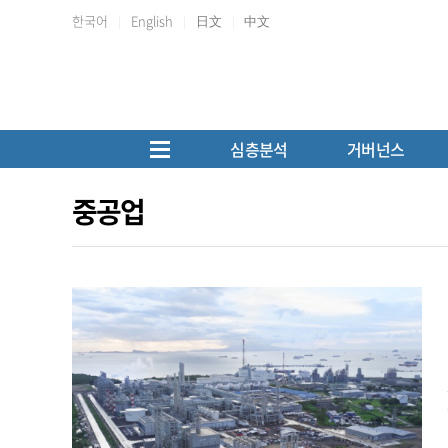
한국어
English
日文
中文
심층분석
거버넌스
중공업