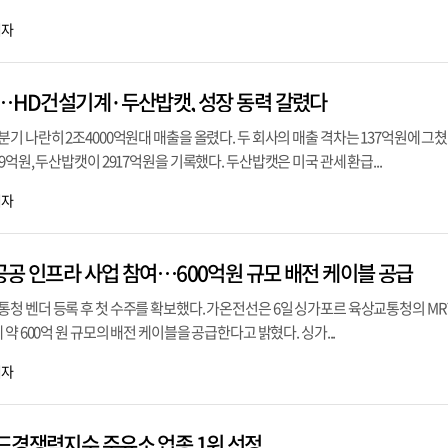
기자
데…HD건설기계·두산밥캣, 성장 동력 갈렸다
기 나란히 2조4000억원대 매출을 올렸다. 두 회사의 매출 격차는 137억원에 그쳤
억원, 두산밥캣이 2917억원을 기록했다. 두산밥캣은 미국 관세 환급...
기자
공공 인프라 사업 참여…600억원 규모 배전 케이블 공급
청 벤더 등록 후 첫 수주를 확보했다. 가온전선은 6일 싱가포르 육상교통청의 MR
약 600억 원 규모의 배전 케이블을 공급한다고 밝혔다. 싱가...
기자
드경쟁력지수 주유소 업종 1위 선정