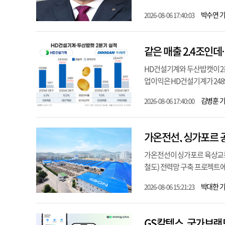
박수연 
2026-08-06 17:40:03
같은 매출 2.4조인
HD건설기계와 두산밥캣이 2분
업이익은 HD건설기계가 2489
김병훈 
2026-08-06 17:40:00
가온전선, 싱가포르 
가온전선이 싱가포르 육상교통
철도) 전력망 구축 프로젝트에 
박대한 
2026-08-06 15:21:23
GS칼텍스, 국가브랜