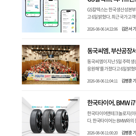
GS칼텍스는 한국생산성본부가
고 6일 밝혔다. 최근 국가고객만
김은서 
2026-08-06 14:22:06
동국씨엠, 부산공장서 임
동국씨엠이 지난 5일 주력 생산
응원해’를 가졌다고 6일 밝혔다.
김병훈 
2026-08-06 11:04:11
한국타이어, BMW 
한국타이어앤테크놀로지(이하 
다. 한국타이어는 BMW와의 
김병훈 
2026-08-06 11:00:20