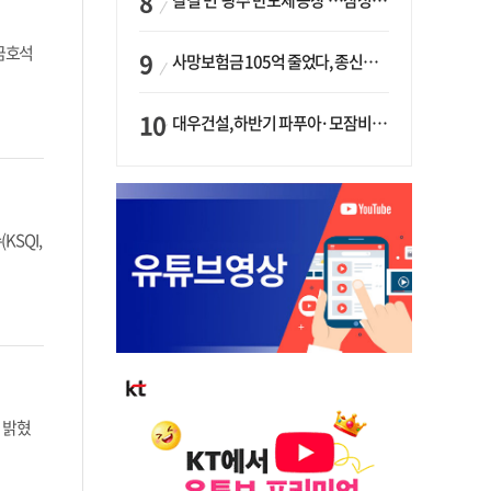
갈길 먼 ‘광주 반도체 공장’…삼성·SK, ‘주 52시간제’ 규제 해소 ‘공방’
금호석
사망보험금 105억 줄었다, 종신보험·유동화 동시에 ‘주춤’…신한라이프는 401억 급증
대우건설, 하반기 파푸아·모잠비크 LNG 플랜트 수주 가시권…수주목표 27조로 샹향
SQI,
 밝혔