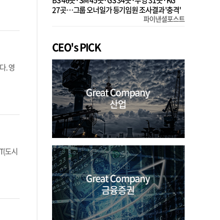
BS 46곳·SM 45곳·GS 34곳·부영 31곳·KG
27곳…그룹 오너일가 등기임원 조사결과 '충격'
파이낸셜포스트
CEO's PICK
다. 영
T(도시