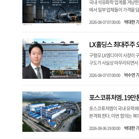
국내 석유화학 업계를 겨냥한 
에서 일부 업체들이 가격을 담
박대한 
2026-08-07 07:00:00
LX홀딩스 최대주주 
구형모 LX엠디아이 사장이 
구도가 사실상 마무리되면서 구
박수연 
2026-08-07 07:00:00
포스코퓨처엠, 19만톤
포스코퓨처엠이 국내 유력 배터
본격화 한다. 이번 합의는 북
박대한 
2026-08-06 19:00:00