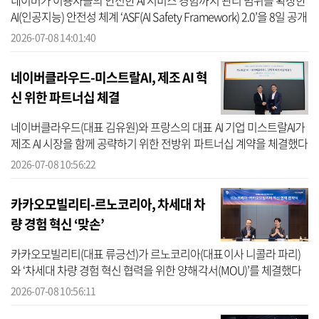
네이버가 이용자들의 안전한 AI 서비스 경험까지 관리 범위를 확장한
AI(인공지능) 안전성 체계 ‘ASF(AI Safety Framework) 2.0’을 8일 공개
했다. ASF 2.0은 네이버가 지난 2024년 AI 서울 서밋에서 공개한
2026-07-08 14:01:40
ASF...
네이버클라우드-미스트랄AI, 제조 AI 혁
신 위한 파트너십 체결
네이버클라우드(대표 김유원)와 프랑스의 대표 AI 기업 미스트랄AI가
제조 AI 시장을 함께 공략하기 위한 전방위 파트너십 계약을 체결했다
고 8일 밝혔다. 이번 협약은 미국 빅테크 기업 중심으로 재편되는
2026-07-08 10:56:22
AI(...
카카오모빌리티-르노코리아, 차세대 차
량 경험 혁신 ‘맞손’
카카오모빌리티(대표 류긍선)가 르노코리아(대표이사 니콜라 파리)
와 ‘차세대 차량 경험 혁신 협력을 위한 양해각서(MOU)’를 체결했다
고 8일 밝혔다. 양사는 카카오모빌리티의 고정밀지도 및 소프트웨어
2026-07-08 10:56:11
와 In-c...