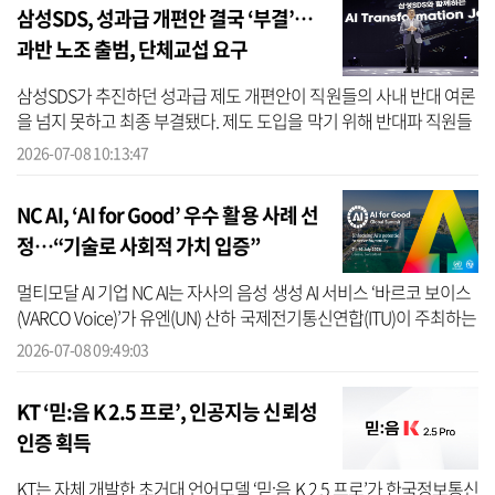
삼성SDS, 성과급 개편안 결국 ‘부결’…
과반 노조 출범, 단체교섭 요구
삼성SDS가 추진하던 성과급 제도 개편안이 직원들의 사내 반대 여론
을 넘지 못하고 최종 부결됐다. 제도 도입을 막기 위해 반대파 직원들
이 벌인 ‘투표 거부(미투표) 운동’이 결정적인 영향을 미친 것으로 풀
2026-07-08 10:13:47
이...
NC AI, ‘AI for Good’ 우수 활용 사례 선
정…“기술로 사회적 가치 입증”
멀티모달 AI 기업 NC AI는 자사의 음성 생성 AI 서비스 ‘바르코 보이스
(VARCO Voice)’가 유엔(UN) 산하 국제전기통신연합(ITU)이 주최하는
‘AI for Good Global Summit 2026’에서 우수 AI 활용 사례로 선정됐
2026-07-08 09:49:03
다...
KT ‘믿:음 K 2.5 프로’, 인공지능 신뢰성
인증 획득
KT는 자체 개발한 초거대 언어모델 ‘믿:음 K 2.5 프로’가 한국정보통신