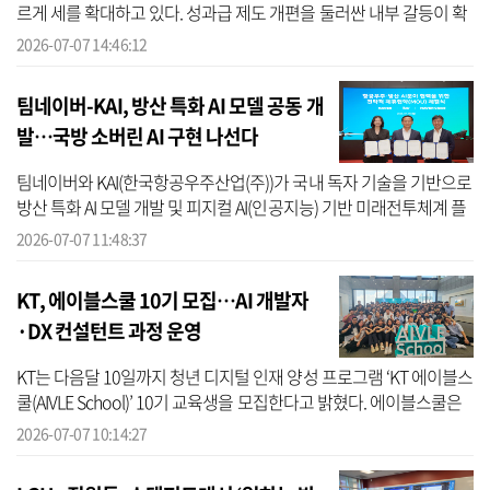
르게 세를 확대하고 있다. 성과급 제도 개편을 둘러싼 내부 갈등이 확
산되면서 조합원 수도 단기간에 급증했다. 삼성그룹 초기업노동조합
2026-07-07 14:46:12
삼...
팀네이버-KAI, 방산 특화 AI 모델 공동 개
발…국방 소버린 AI 구현 나선다
팀네이버와 KAI(한국항공우주산업(주))가 국내 독자 기술을 기반으로
방산 특화 AI 모델 개발 및 피지컬 AI(인공지능) 기반 미래전투체계 플
랫폼 개발을 공동 추진하기로 합의했다고 7일 밝혔다. 3사는 팀네이
2026-07-07 11:48:37
버...
KT, 에이블스쿨 10기 모집…AI 개발자
·DX 컨설턴트 과정 운영
KT는 다음달 10일까지 청년 디지털 인재 양성 프로그램 ‘KT 에이블스
쿨(AIVLE School)’ 10기 교육생을 모집한다고 밝혔다. 에이블스쿨은
KT가 고용노동부와 함께 운영하는 AI·클라우드 기반 실무형 인재 양
2026-07-07 10:14:27
성 프...