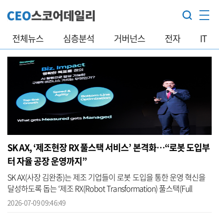
전체뉴스
심층분석
거버넌스
전자
IT
SK AX, ‘제조현장 RX 풀스택 서비스’ 본격화…“로봇 도입부
터 자율 공장 운영까지”
SK AX(사장 김완종)는 제조 기업들이 로봇 도입을 통한 운영 혁신을
달성하도록 돕는 ‘제조 RX(Robot Transformation) 풀스택(Full
Stack) 서비스’를 본격화한다고 9일 밝혔다. SK AX 관계자는 “디지털
2026-07-09 09:46:49
트윈과 ...