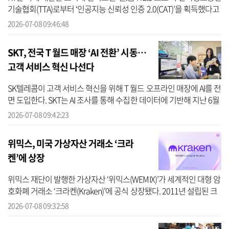
기술협회(TTA)로부터 ‘인공지능 신뢰성 인증 2.0(CAT)’을 획득했다고
8일 밝혔다. CAT는 AI 도입과 운영 전반의 거버넌스 신뢰성을 평가
2026-07-08 09:46:48
하...
SKT, 전국 T 월드 매장 ‘AI 전환’ 시동…
고객 서비스 혁신 나선다
SK텔레콤이 고객 서비스 혁신을 위해 T 월드 오프라인 매장에 AI를 전
면 도입한다. SKT는 AI 조사를 통해 수집한 데이터에 기반해 지난 6월
T 월드 매장 별점 공개를 시작으로, 오는 9월부터 매장용 AI 에이전
2026-07-08 09:42:23
트...
위믹스, 미국 가상자산 거래소 ‘크라
켄’에 상장
위믹스 재단이 발행한 가상자산 ‘위믹스(WEMIX)’가 세계적인 대형 암
호화폐 거래소 ‘크라켄(Kraken)’에 공식 상장됐다. 2011년 설립된 크
라켄은 가장 유동성이 높고 안전한 암호화폐 거래소 중 하나다. 이번
2026-07-08 09:32:58
상...