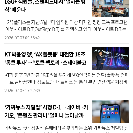
LGU+ 직원들, 스탠퍼드대서 ‘일하는 방
식’ 배운다
LG유플러스는 지난 5월부터 임직원 대상 디자인 씽킹 교육 프로그램
'아웃사이트 D.T(OutSight D.T)'를 진행하고 있다. 아웃사이트 D.T.는
임직원들이 실리콘밸리를 방문해 스탠퍼드대학교 디자인 씽킹 부트
2026-07-07 09:58:42
캠프...
KT 박윤영 號, ‘AX 플랫폼’ 대전환 18조
‘통큰 투자’…“토큰 팩토리·스테이블코
인 키운다”
KT가 향후 3년간 총 18조원을 투자해 ‘AX(인공지능 전환) 플랫폼 컴퍼
니’로 탈바꿈한다. 정보보안·네트워크 등 통신 본업 경쟁력을 재정비
하는 동시에 AI 데이터센터(AIDC), 해저케이블, 토큰 팩토리, 스테이
2026-07-06 17:27:39
블...
‘가짜뉴스 처벌법’ 시행 D-1…네이버·카
카오, ‘콘텐츠 관리비’ 얼마나 늘어날까
가짜뉴스 등에 징벌적 손해배상을 부과하는 소위 가짜뉴스 처벌법(정