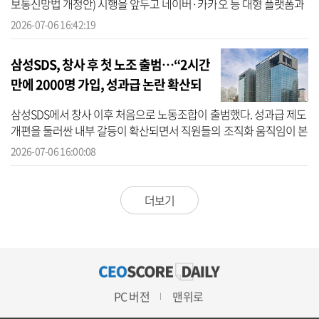
보통신망법 개정안) 시행을 앞두고 네이버·카카오 등 대형 플랫폼과
인플루언서를 중심으로 규제 수위가 대폭 강화될 전망이다. 방송미디
2026-07-06 16:42:19
어...
삼성SDS, 창사 후 첫 노조 출범…“2시간
만에 2000명 가입, 성과급 논란 확산되
나”
삼성SDS에서 창사 이후 처음으로 노동조합이 출범했다. 성과급 제도
개편을 둘러싼 내부 갈등이 확산되면서 직원들의 조직화 움직임이 본
격화된 모습이다. 6일 업계에 따르면 초기업노조 삼성SDS 지부는 이
2026-07-06 16:00:08
날 ...
더보기
PC 버전
맨위로