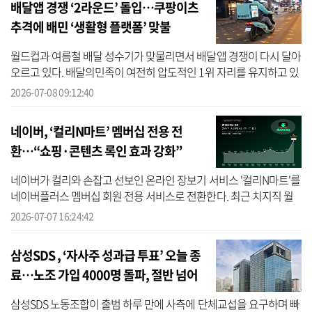
배달앱 경쟁 ‘2라운드’ 돌입…쿠팡이츠
추격에 배민 ‘생활형 플랫폼’ 맞불
월드컵과 여름철 배달 성수기가 맞물리면서 배달앱 경쟁이 다시 달아
오르고 있다. 배달의민족이 여전히 압도적인 1위 자리를 유지하고 있
지만, 쿠팡이츠가 공격적인 혜택과 서비스 개선을 앞세워 격차를 좁
2026-07-08 09:12:40
히는 ...
네이버, ‘컬리N마트’ 멤버십 전용 전
환…“쇼핑·콘텐츠 록인 효과 강화”
네이버가 컬리와 손잡고 선보인 온라인 장보기 서비스 '컬리N마트'를
네이버플러스 멤버십 회원 전용 서비스로 전환한다. 최근 치지직 월
드컵 중계에 멤버십 혜택을 연계한 데 이어 핵심 커머스 서비스까지
2026-07-07 16:24:42
멤버...
삼성SDS , ‘자사주 성과급 투표’ 오늘 종
료…노조 가입 4000명 돌파, 절반 넘어
서나
삼성SDS 노동조합이 출범 하루 만에 사측에 단체교섭을 요구하며 빠