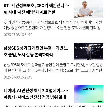
KT “개인정보보호, CEO가 책임진다”…
AI 시대 ‘사전 예방’ 체계로 전환
KT가 인공지능(AI) 시대 개인정보보호 체계를 사후 대응이 아닌 사전
예방 중심으로 전환한다. 개인정보보호를 전담 조직 차원의 관리 업
무가 아니라 최고경영자(CEO)와 최고개인정보보호책임자(CPO)가
2026-07-08 16:31:19
직접 책...
삼성SDS 성과급 개편안 부결…과반 노
조 출범, 노사 갈등 본격화하나
삼성SDS의 자사주 성과급 지급안건이 불발로 그치면서, 노사간 갈등
이 본격화 될 조짐이다. 특히 창사 이후 처음으로 과반 노조가 출범한
데 이어, 회사가 추진하던 인사제도 개편안마저 부결되면서 향후 노
2026-07-08 16:25:49
사간...
네이버, AI 안전성 체계 2.0 업데이트…
이용자·서비스 안전성 점검 범위 확대