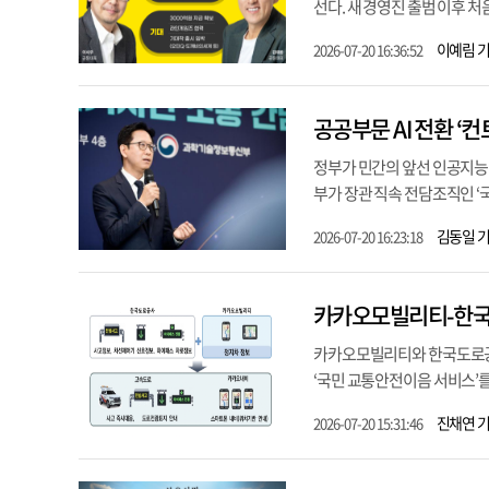
선다. 새 경영진 출범 이후 
이예림 
2026-07-20 16:36:52
공공부문 AI 전환 ‘
정부가 민간의 앞선 인공지능(
부가 장관 직속 전담조직인 ‘국
김동일 
2026-07-20 16:23:18
카카오모빌리티-한국도
카카오모빌리티와 한국도로공사(사
‘국민 교통안전이음 서비스’를 
진채연 
2026-07-20 15:31:46