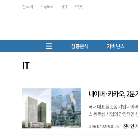
한국어
English
日文
中文
심층분석
거버넌스
IT
네이버·카카오, 2분기
국내 대표 플랫폼 기업 네이버
스 등 핵심 사업의 안정적인 성
진채연 
2026-07-22 09:01:02