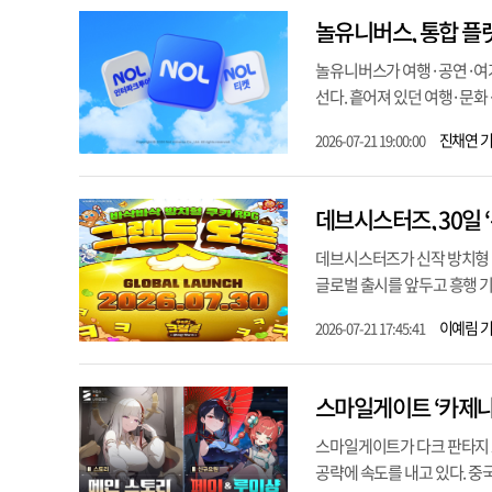
놀유니버스, 통합 플랫
놀유니버스가 여행·공연·여가 
선다. 흩어져 있던 여행·문화·
진채연 
2026-07-21 19:00:00
데브시스터즈, 30일 
데브시스터즈가 신작 방치형 역
글로벌 출시를 앞두고 흥행 기대
이예림 
2026-07-21 17:45:41
스마일게이트 ‘카제나’
스마일게이트가 다크 판타지 로
공략에 속도를 내고 있다. 중국