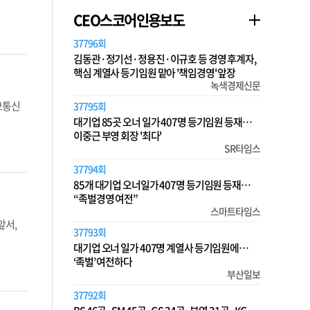
CEO스코어인용보도
37796회
김동관·정기선·정용진·이규호 등 경영 후계자,
핵심 계열사 등기임원 맡아 '책임경영' 앞장
녹색경제신문
보통신
37795회
대기업 85곳 오너 일가 407명 등기임원 등재…
이중근 부영 회장 '최다'
SR타임스
37794회
85개 대기업 오너일가 407명 등기임원 등재…
“족벌경영 여전”
스마트타임스
앞서,
37793회
대기업 오너 일가 407명 계열사 등기임원에…
‘족벌’ 여전하다
부산일보
37792회