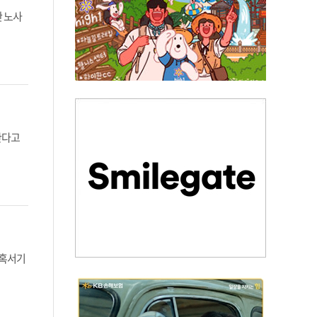
싼 노사
한다고
 혹서기