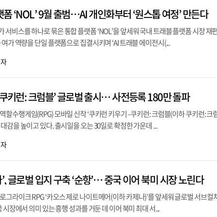
폼 ‘NOL’ 9월 출범…AI 개인화부터 ‘원스톱 여정’ 만든다
서비스를 하나로 묶은 통합 플랫폼 ‘NOL’을 앞세워 국내 트래블 플랫폼 시장 재
여가 역량을 단일 플랫폼으로 집결시키며 ‘AI 트래블 에이전시(...
기자
‘쿠키런: 크럼블’ 글로벌 출시… 사전등록 180만 돌파
할수행게임(RPG) 모바일 신작 ‘쿠키런 키우기 - 쿠키런: 크럼블(이하 쿠키런: 크럼
감을 높이고 있다. 출시일을 오는 30일로 확정한 가운데 ...
기자
, 글로벌 입지 구축 ‘순항’… 중국 이어 북미 시장 노린다
그라이크 RPG ‘카오스 제로 나이트메어(이하 카제나)’를 앞세워 글로벌 서브컬
 시장에서 의미 있는 흥행 성과를 거둔 데 이어 북미 최대 서...