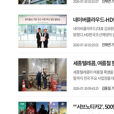
진채연 
2026-07-20 10:31:07
네이버클라우드(대표 김유원)
밝혔다. HD한국조선해양의 설
진채연 
2026-07-20 10:25:01
세종텔레콤, 여름철 
세종텔레콤이 여름철 폭염을 대
말까지 전국 주요 사업장을 대
김동일 
2026-07-20 09:43:25
“‘서브노티카2’, 50