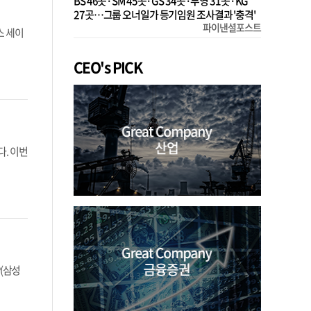
BS 46곳·SM 45곳·GS 34곳·부영 31곳·KG
27곳…그룹 오너일가 등기임원 조사결과 '충격'
파이낸셜포스트
스 세이
CEO's PICK
다. 이번
P(삼성