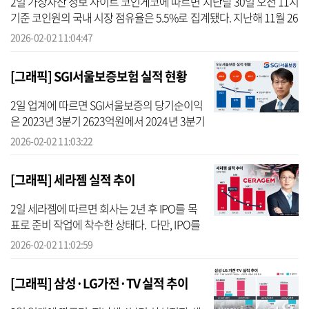
2일 가상자산 정보 사이트 코인게코에 따르면 지난달 30일 오전 11시
기준 코인원의 국내 시장 점유율은 5.5%로 집계됐다. 지난해 11월 26
일 2.8% 수준이었던 점을 감안하면 증가세가 이어지고 있는 셈이다.
2026-02-02 11:04:47
최근...
[그래픽] SGI서울보증보험 실적 현황
2일 업계에 따르면 SGI서울보증의 당기순이익
은 2023년 3분기 2623억원에서 2024년 3분기
1279억원으로 1345억원 감소했다. 같은 기간
2026-02-02 11:03:22
전체 보험사 대출채권 연체율이 0.47%에서
0.62%로 0.15%포인트 상승하는 등...
[그래픽] 세라젬 실적 추이
2일 세라젬에 따르면 회사는 2년 후 IPO를 목
표로 준비 작업에 착수한 상태다. 다만, IPO를
성공적으로 안착시키기 위해 이 대표가 해결해
2026-02-02 11:02:59
야 할 과제는 적지 않다. 우선 정체된 매출과 내
리막길을 걷고 있는 영...
[그래픽] 삼성·LG가전·TV 실적 추이