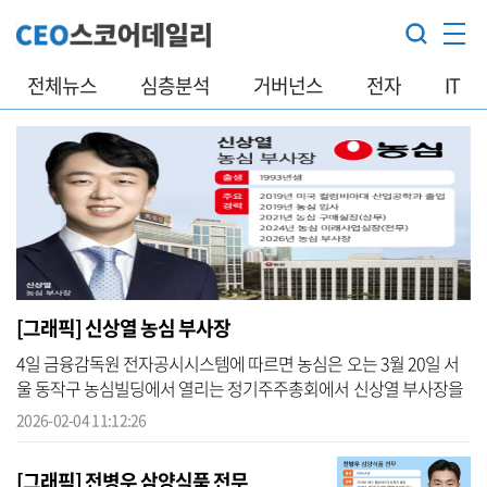
전체뉴스
심층분석
거버넌스
전자
IT
[그래픽] 신상열 농심 부사장
4일 금융감독원 전자공시시스템에 따르면 농심은 오는 3월 20일 서
울 동작구 농심빌딩에서 열리는 정기주주총회에서 신상열 부사장을
사내이사로 신규 선임하는 안건을 상정한다. 1993년생인 신상열 부
2026-02-04 11:12:26
사장은 농...
[그래픽] 전병우 삼양식품 전무