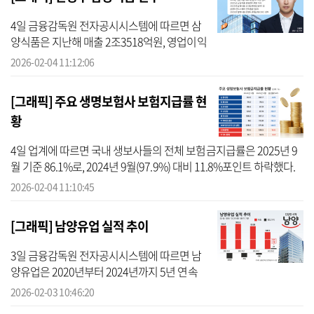
4일 금융감독원 전자공시시스템에 따르면 삼
양식품은 지난해 매출 2조3518억원, 영업이익
5239억원을 기록했다. 2024년 대비 매출은
2026-02-04 11:12:06
36%, 영업이익은 52% 증가한 수치다. 삼양식
품 전체 매출에서 해외가 차지하...
[그래픽] 주요 생명보험사 보험지급률 현
황
4일 업계에 따르면 국내 생보사들의 전체 보험금지급률은 2025년 9
월 기준 86.1%로, 2024년 9월(97.9%) 대비 11.8%포인트 하락했다.
회사별로도 하락 폭이 두드러진 곳이 적지 않았다. 업계는 전반적인
2026-02-04 11:10:45
지급률 ...
[그래픽] 남양유업 실적 추이
3일 금융감독원 전자공시시스템에 따르면 남
양유업은 2020년부터 2024년까지 5년 연속
적자를 기록했다. 코로나19에 따른 판매 부진
2026-02-03 10:46:20
과 ‘불가리스 사태’로 인한 리스크가 겹치며 매