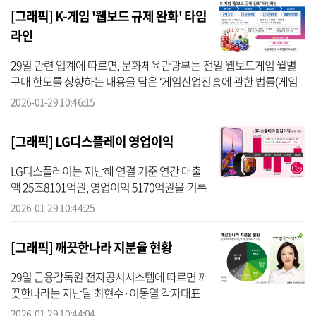
익원 창출에 속도를 낼 전망이...
[그래픽] K-게임 '웹보드 규제 완화' 타임
라인
29일 관련 업계에 따르면, 문화체육관광부는 전일 웹보드게임 월별
구매 한도를 상향하는 내용을 담은 ‘게임산업진흥에 관한 법률(게임
산업법) 시행령’ 개정안이 국무회의를 통과했다고 밝혔다. 이에 따라,
2026-01-29 10:46:15
카드·...
[그래픽] LG디스플레이 영업이익
LG디스플레이는 지난해 연결 기준 연간 매출
액 25조8101억원, 영업이익 5170억원을 기록
했다고 28일 밝혔다. 전년 동기 대비 매출액은
2026-01-29 10:44:25
3% 줄었지만, 영업이익은 흑자 전환했다. LG
디스플레이가 연간 영업이익 흑...
[그래픽] 깨끗한나라 지분율 현황
29일 금융감독원 전자공시시스템에 따르면 깨
끗한나라는 지난달 최현수·이동열 각자대표
체제에서 이동열 단독대표 체제로 전환됐다.
2026-01-29 10:44:04