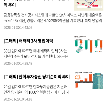
익 추이
금융감독원 전자공시시스템에 따르면 SK하이닉스 지난해 매출액은
97조1467억원, 영업이익은 47조2063억원을 기록했다. 특히 영업익
의 경우 굴지의 대기업 삼성전자를 처음으로 추월했다. 삼성전자는
2026-01-30 14:43:26
연결 기준...
[그래픽] 배터리 3사 영업이익
30일 업계에 따르면 국내 배터리 업체 3사는
지난해 4분기 모두 적자를 기록했다. SK온은
지난해 4분기 영업손실 4414억원을 기록하면
2026-01-30 14:38:48
서 지난 2024년 2분기 이후 가장 큰 적자를 냈
다. LG에너지솔루션은 4분기 ...
[그래픽] 한화투자증권 당기순이익 추이
29일 업계에 따르면 한화투자증권은 지난해
연간 당기순이익 1000억원을 넘기며 ‘어닝 서
프라이즈’를 기록했다. 이번 호실적을 발판으
2026-01-29 10:54:18
로 올해 가상자산 사업을 중심으로 한 신규 수