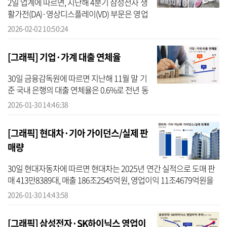
2일 업계에 따르면, 지난해 4분기 삼성전자 생
활가전(DA)·영상디스플레이(VD) 부문은 영업
손실 6000억원을 기록하며 전년 동기 대비 적
2026-02-02 10:50:24
자로 전환했다. 직전 분기에도 1000억원의 영
업손실을 낸 데 이어, 2분기 연...
[그래픽] 기업·가계 대출 연체율
30일 금융감독원에 따르면 지난해 11월 말 기
준 국내 은행의 대출 연체율은 0.6%로 전년 동
기 대비 0.08%포인트 상승했다. 전월 대비로도
2026-01-30 14:46:38
0.02%포인트 올랐다. 이는 기업대출 연체율 상
승의 영향이 컸다. 기업대...
[그래픽] 현대차·기아 가이던스/실제 판
매량
30일 현대자동차에 따르면 현대차는 2025년 연간 실적으로 도매 판
매 413만8389대, 매출 186조2545억원, 영업이익 11조4679억원을
기록했다. 지난해 제시한 가이던스(매출 성장률 5.0~6.0%, 영업이익
2026-01-30 14:43:58
률 6.0~7.0%)...
[그래픽] 삼성전자·SK하이닉스 영업이