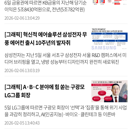
6일 금융권에 따르면 KB금융의 지난해 당기순
이익은 5조8430억원으로, 전년(5조782억원)
보다 15.06% 증가했다. 이는 5조7000억 수준
2026-02-06 13:04:29
이던 시장 전망치를 뛰어넘은 수준으로, 이로
써 KB금융은 2023년부터 3년 연속 ...
[그래픽] 혁신적 에어솔루션 삼성전자 무
풍 에어컨 출시 10주년의 발자취
삼성전자는 지난 5일 서울 서초구 삼성전자 서울 R&D 캠퍼스에서 미
디어 브리핑을 열고, 냉방 성능부터 디자인까지 완전히 새로워진
‘2026년형 AI 무풍 에어컨’ 신제품을 공개했다. 이번 신제품에 대한 관
2026-02-06 13:03:19
심은 ...
[그래픽] A·B·C 분야에 힘 쏟는 구광모
LG그룹 회장
5일 LG그룹에 따르면 구광모 회장이 ‘선택’과 ‘집중’을 통해 위기 사업
을 과감히 정리하고, AI(인공지능)·바이오·클린테크 등 이른바
‘A·B·C’ 분야에 공격적인 투자를 단행하고 있다. 최근 국가대표 AI 파
2026-02-05 13:40:43
운데이...