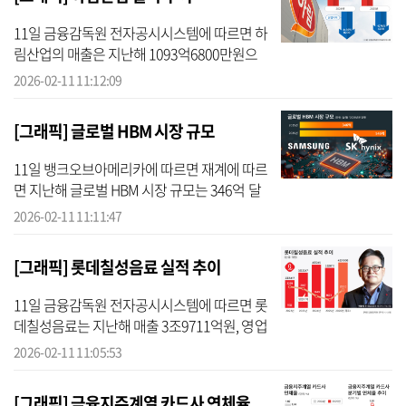
11일 금융감독원 전자공시시스템에 따르면 하
림산업의 매출은 지난해 1093억6800만원으
로 전년 동기 대비 36.32% 증가했다. 하지만 영
2026-02-11 11:12:09
업손실이 1466억8200만원으로, 전년 1276억
원 대비 14.9%% 늘어났다. 매출보...
[그래픽] 글로벌 HBM 시장 규모
11일 뱅크오브아메리카에 따르면 재계에 따르
면 지난해 글로벌 HBM 시장 규모는 346억 달
러에 이른다. 올해는 시장 규모가 546억 달러
2026-02-11 11:11:47
까지 늘어날 것으로 전망된다. 한편 5일(현지시
간) 미국 캘리포니아 산타클...
[그래픽] 롯데칠성음료 실적 추이
11일 금융감독원 전자공시시스템에 따르면 롯
데칠성음료는 지난해 매출 3조9711억원, 영업
이익 1672억원을 기록했다. 전년 대비 매출은
2026-02-11 11:05:53
1.3%, 영업이익은 9.6% 감소한 수치다. 같은
기간 당기순이익은 512억원으...
[그래픽] 금융지주계열 카드사 연체율