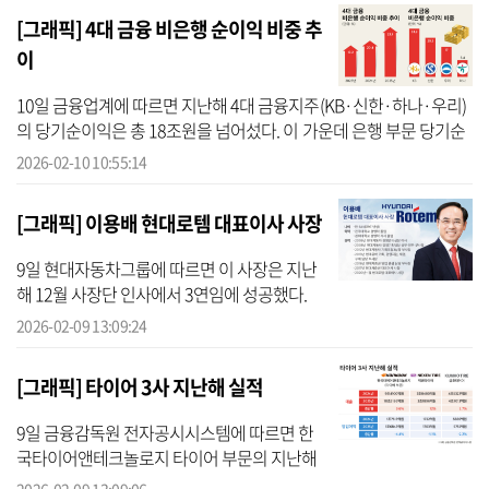
수치로, 모두 사상 최대 실적...
[그래픽] 4대 금융 비은행 순이익 비중 추
이
10일 금융업계에 따르면 지난해 4대 금융지주(KB·신한·하나·우리)
의 당기순이익은 총 18조원을 넘어섰다. 이 가운데 은행 부문 당기순
이익은 14조48억원으로, 전체의 76.3%를 차지했다. 은행 당기순이
2026-02-10 10:55:14
익 비중이 ...
[그래픽] 이용배 현대로템 대표이사 사장
9일 현대자동차그룹에 따르면 이 사장은 지난
해 12월 사장단 인사에서 3연임에 성공했다.
이 사장은 오는 3월 현대로템 정기 주주총회에
2026-02-09 13:09:24
서 연임 최종 확정을 앞두고 있다. 올해 취임 7
년 차에 접어든 이 사장은 ...
[그래픽] 타이어 3사 지난해 실적
9일 금융감독원 전자공시시스템에 따르면 한
국타이어앤테크놀로지 타이어 부문의 지난해
영업이익은 1조6843억원으로 전년 대비 4.4%