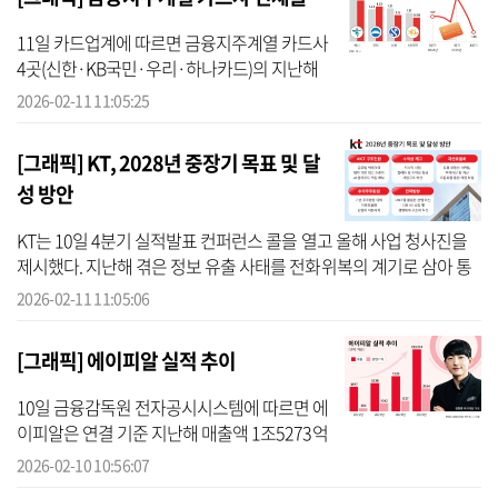
11일 카드업계에 따르면 금융지주계열 카드사
4곳(신한·KB국민·우리·하나카드)의 지난해
말 기준 평균 연체율은 1.36%로 집계됐다. 이
2026-02-11 11:05:25
는 전년 동기(1.53%) 대비 0.18%포인트 개선
된 수준이다. 카드사별로 보면 K...
[그래픽] KT, 2028년 중장기 목표 및 달
성 방안
KT는 10일 4분기 실적발표 컨퍼런스 콜을 열고 올해 사업 청사진을
제시했다. 지난해 겪은 정보 유출 사태를 전화위복의 계기로 삼아 통
신 네트워크와 보안이라는 본업의 경쟁력을 단단히 다지는 한편, 마
2026-02-11 11:05:06
이크로...
[그래픽] 에이피알 실적 추이
10일 금융감독원 전자공시시스템에 따르면 에
이피알은 연결 기준 지난해 매출액 1조5273억
원, 영업이익 3654억원을 기록했다. 매출은 전
2026-02-10 10:56:07
년 동기 대비 111%, 영업이익은 198% 급증한