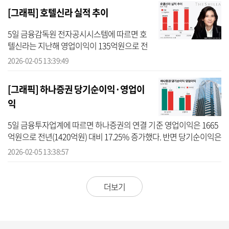
[그래픽] 호텔신라 실적 추이
5일 금융감독원 전자공시시스템에 따르면 호
텔신라는 지난해 영업이익이 135억원으로 전
년 동기 대비 흑자 전환했다. 매출은 4조683억
2026-02-05 13:39:49
원으로 3.1% 증가했고, 순손실은 1728억원으
로 적자 폭이 확대됐다. 순손실...
[그래픽] 하나증권 당기순이익·영업이
익
5일 금융투자업계에 따르면 하나증권의 연결 기준 영업이익은 1665
억원으로 전년(1420억원) 대비 17.25% 증가했다. 반면 당기순이익은
2120억원으로 전년(2240억원)보다 5.36% 줄었다. 하나증권은 증시
2026-02-05 13:38:57
거래 활...
더보기