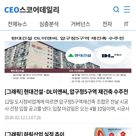
전체뉴스
심층분석
거버넌스
전자
IT
[그래픽] 현대건설·DL이앤씨, 압구정5구역 재건축 수주전
12일 도시정비업계에 따르면 압구정5구역재건축 조합은 전날 시공
사 선정 입찰 공고를 냈다. 입찰 마감일은 오는 4월 10일이며, 시공사
선정 총회는 5월 예정돼 있다. 압구정5구역 재건축은 서울 강남구 압
2026-02-12 11:07:26
구정...
[그래픽] 하림산업 실적 추이