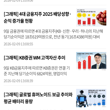
2026-02-09 13:09:06
감소했다. 금액 기준으로는 약 770억원가량 줄
어든 수준이다. 물류비와 인건...
[그래픽] 4대 금융지주 2025 배당성향·
순익 증가율 현황
9일 금융권에 따르면 4대 금융지주(KB·신한·우리·하나)의 지난해
당기순이익은 18조619억원으로, 전년 동기(16조4386억원) 대비
9.9% 증가했다. 4대 금융지주 모두 역대 최대 실적을 갈아치웠다. 순
2026-02-09 13:08:55
이익 증가는 ...
[그래픽] KB증권 WM 고객자산 추이
9일 KB금융지주에 따르면 KB증권은 연결 기
준 지난해 당기순이익 6824억원, 영업이익
9116억원을 기록했다. 이는 각각 전년 대비
2026-02-09 13:08:39
16%, 17% 증가한 수치다. 이번 실적의 핵심 동
력은 WM부문이다. KB증권은 지난해...
[그래픽] 글로벌 휴머노이드 보급 추이와
평균 배터리 용량