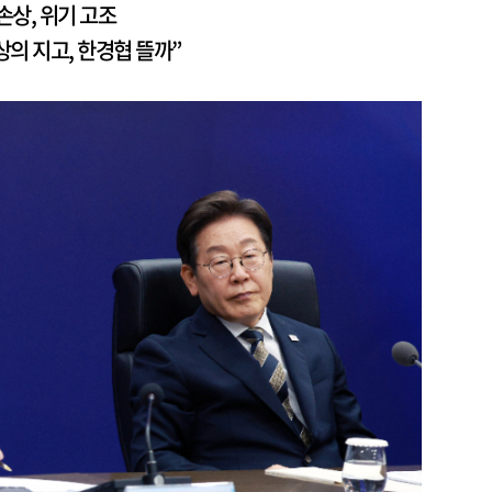
손상, 위기 고조
의 지고, 한경협 뜰까”