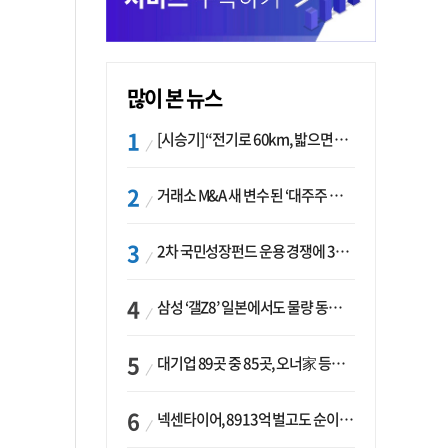
많이 본 뉴스
[시승기] “전기로 60km, 밟으면 462마력”…볼보 XC60 T8의 두 얼굴
거래소 M&A 새 변수 된 ‘대주주 심사’…네이버·두나무 결합도 영향권
2차 국민성장펀드 운용 경쟁에 33개사 몰렸다…신한·하나 등 새 얼굴 대거 합류
삼성 ‘갤Z8’ 일본에서도 물량 동났다…애플 참전 앞두고 선두 수성 ‘시험대’
대기업 89곳 중 85곳, 오너家 등기임원 겸직…BS 46곳·SM 45곳 ‘족벌경영’ 고착화
넥센타이어, 8913억 벌고도 순이익 2억…유럽 세부담에 이익 증발