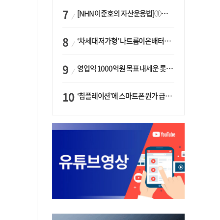
[NHN 이준호의 자산운용법]①이니시오·JLC ‘부동산’-JLC파트너스 ‘투자’…“부동산 담보대출로 투자재원 확보”
‘차세대 저가형’ 나트륨이온배터리 시대 오나…LG화학·에코프로, 상용화 속도낸다
영업익 1000억원 목표 내세운 롯데마트…하반기 ‘오카도’ 시험대
‘칩플레이션’에 스마트폰 원가 급등…삼성전자, ‘엑시노스’ 채택 확대하나