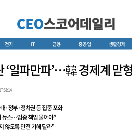
전자
IT
금융
중공업
생활경제
 ‘일파만파’…韓 경제계 맏형,
7:51:14
대·정부·정치권 등 집중 포화
짜 뉴스…엄중 책임 물어야”
 않도록 만전 기해 달라”