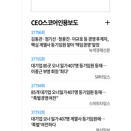
CEO스코어인용보도
37796회
김동관·정기선·정용진·이규호 등 경영 후계자,
핵심 계열사 등기임원 맡아 '책임경영' 앞장
녹색경제신문
37795회
대기업 85곳 오너 일가 407명 등기임원 등재…
이중근 부영 회장 '최다'
SR타임스
37794회
85개 대기업 오너일가 407명 등기임원 등재…
“족벌경영 여전”
스마트타임스
37793회
대기업 오너 일가 407명 계열사 등기임원에…
‘족벌’ 여전하다
부산일보