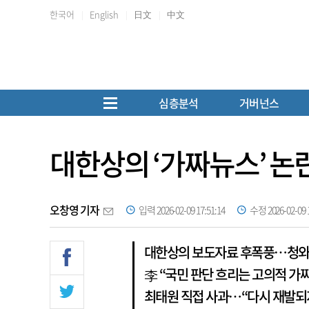
한국어
English
日文
中文
심층분석
거버넌스
대한상의 ‘가짜뉴스’ 논란
오창영 기자
입력 2026-02-09 17:51:14
수정 2026-02-09 1
대한상의 보도자료 후폭풍…청와
李 “국민 판단 흐리는 고의적 가
최태원 직접 사과…“다시 재발되지