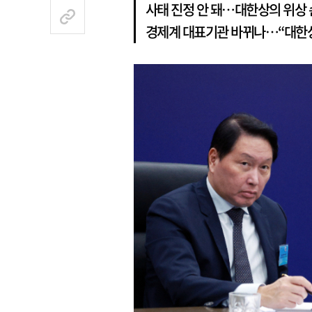
사태 진정 안 돼…대한상의 위상 
경제계 대표기관 바뀌나…“대한상