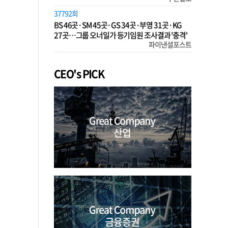
37792회
BS 46곳·SM 45곳·GS 34곳·부영 31곳·KG
27곳…그룹 오너일가 등기임원 조사결과 '충격'
파이낸셜포스트
CEO's PICK