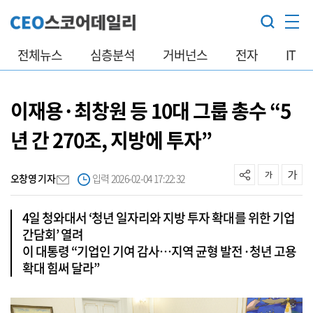
전체뉴스
심층분석
거버넌스
전자
IT
이재용·최창원 등 10대 그룹 총수 “5
년 간 270조, 지방에 투자”
오창영 기자
입력 2026-02-04 17:22:32
4일 청와대서 ‘청년 일자리와 지방 투자 확대를 위한 기업
간담회’ 열려
이 대통령 “기업인 기여 감사…지역 균형 발전·청년 고용
확대 힘써 달라”