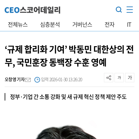
전체뉴스
심층분석
거버넌스
전자
IT
‘규제 합리화 기여’ 박동민 대한상의 전
무, 국민훈장 동백장 수훈 영예
오창영 기자
입력 2026-01-30 13:26:20
정부·기업 간 소통 강화 및 새 규제 혁신 정책 제안 주도