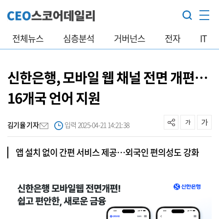
전체뉴스
심층분석
거버넌스
전자
IT
신한은행, 모바일 웹 채널 전면 개편…
16개국 언어 지원
김기율 기자
입력 2025-04-21 14:21:38
앱 설치 없이 간편 서비스 제공…외국인 편의성도 강화