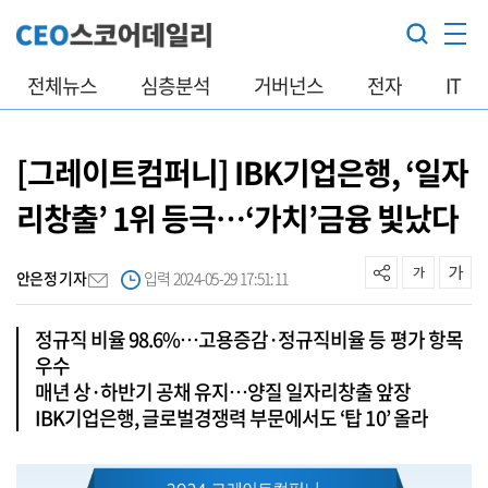
전체뉴스
심층분석
거버넌스
전자
IT
[그레이트컴퍼니] IBK기업은행, ‘일자
리창출’ 1위 등극…‘가치’금융 빛났다
안은정 기자
입력 2024-05-29 17:51:11
정규직 비율 98.6%…고용증감·정규직비율 등 평가 항목
우수
매년 상·하반기 공채 유지…양질 일자리창출 앞장
IBK기업은행, 글로벌경쟁력 부문에서도 ‘탑 10’ 올라