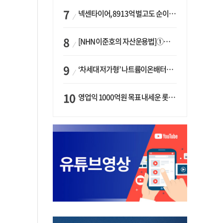
넥센타이어, 8913억 벌고도 순이익 2억…유럽 세부담에 이익 증발
[NHN 이준호의 자산운용법]①이니시오·JLC ‘부동산’-JLC파트너스 ‘투자’…“부동산 담보대출로 투자재원 확보”
‘차세대 저가형’ 나트륨이온배터리 시대 오나…LG화학·에코프로, 상용화 속도낸다
영업익 1000억원 목표 내세운 롯데마트…하반기 ‘오카도’ 시험대