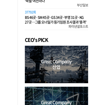
‘족벌’ 여전하다
부산일보
37792회
BS 46곳·SM 45곳·GS 34곳·부영 31곳·KG
27곳…그룹 오너일가 등기임원 조사결과 '충격'
파이낸셜포스트
CEO's PICK