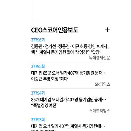
CEO스코어인용보도
37796회
김동관·정기선·정용진·이규호 등 경영 후계자,
핵심 계열사 등기임원 맡아 '책임경영' 앞장
녹색경제신문
37795회
대기업 85곳 오너 일가 407명 등기임원 등재…
이중근 부영 회장 '최다'
SR타임스
37794회
85개 대기업 오너일가 407명 등기임원 등재…
“족벌경영 여전”
스마트타임스
37793회
대기업 오너 일가 407명 계열사 등기임원에…