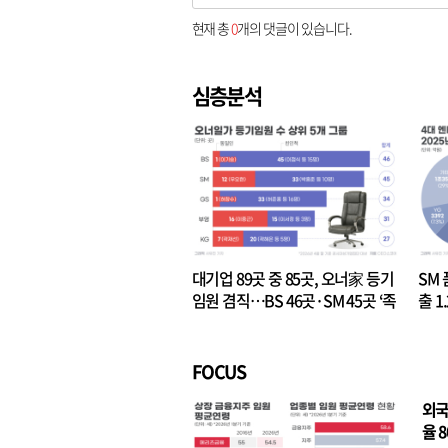
현재 총
0
개의 댓글이 있습니다.
심층분석
대기업 89곳 중 85곳, 오너家 등기
SM 
임원 겸직…BS 46곳·SM 45곳 ‘족
출 1
벌경영’ 고착화
·3위
FOCUS
외국
율 