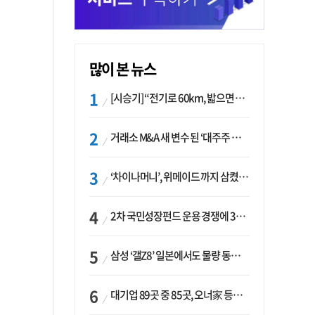
많이 본 뉴스
[시승기] “전기로 60km, 밟으면 462마력”…볼보 XC60 T8의 두 얼굴
거래소 M&A 새 변수 된 ‘대주주 심사’…네이버·두나무 결합도 영향권
‘차이나머니’, 위메이드 까지 삼켰다… K콘텐츠, 글로벌 확장에도 中 투자 ‘경계령’
2차 국민성장펀드 운용 경쟁에 33개사 몰렸다…신한·하나 등 새 얼굴 대거 합류
삼성 ‘갤Z8’ 일본에서도 물량 동났다…애플 참전 앞두고 선두 수성 ‘시험대’
대기업 89곳 중 85곳, 오너家 등기임원 겸직…BS 46곳·SM 45곳 ‘족벌경영’ 고착화