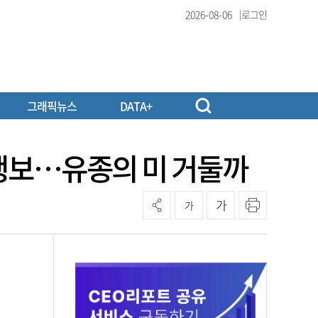
2026-08-06
로그인
그래픽뉴스
DATA+
폭 행보…유종의 미 거둘까
가
가