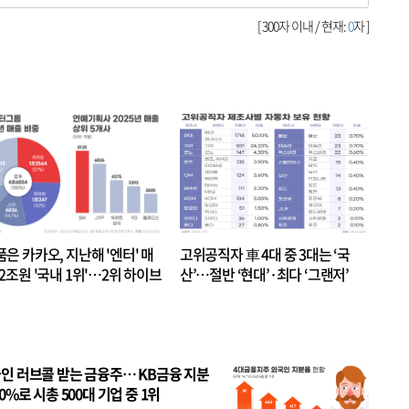
[ 300자 이내 / 현재:
0
자 ]
품은 카카오, 지난해 '엔터' 매
고위공직자 車 4대 중 3대는 ‘국
.2조원 '국내 1위'…2위 하이브
산’…절반 ‘현대’·최다 ‘그랜저’
 JYP 순
인 러브콜 받는 금융주… KB금융 지분
80%로 시총 500대 기업 중 1위