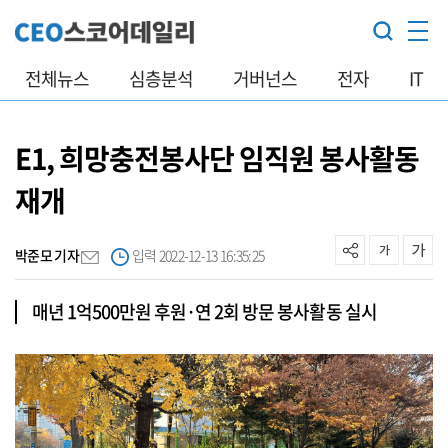
전체뉴스
심층분석
거버넌스
전자
IT
E1, 희망충전봉사단 임직원 봉사활동
재개
박준모 기자
입력 2022-12-13 16:35:25
매년 1억500만원 후원·연 2회 방문 봉사활동 실시