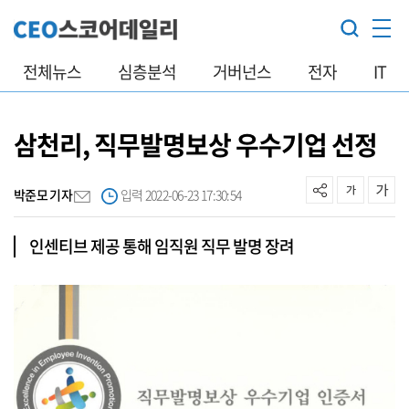
전체뉴스
심층분석
거버넌스
전자
IT
삼천리, 직무발명보상 우수기업 선정
박준모 기자
입력 2022-06-23 17:30:54
인센티브 제공 통해 임직원 직무 발명 장려