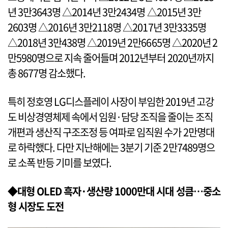
년 3만3643명 △2014년 3만2434명 △2015년 3만
2603명 △2016년 3만2118명 △2017년 3만3335명
△2018년 3만438명 △2019년 2만6665명 △2020년 2
만5980명으로 지속 줄어들며 2012년부터 2020년까지
총 8677명 감소했다.
특히 정호영 LG디스플레이 사장이 부임한 2019년 고강
도 비상경영체제 속에서 임원·담당 조직을 줄이는 조직
개편과 생산직 구조조정 등 여파로 임직원 수가 2만명대
로 하락했다. 다만 지난해에는 3분기 기준 2만7489명으
로 소폭 반등 기미를 보였다.
◆대형 OLED 흑자·생산량 1000만대 시대 성큼…중소
형 시장도 도전