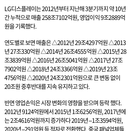
LG디스플레이는 2012년부터 지난해 3분기까지 약 10년
간 누적으로 매출 258조7102억원, 영업이익 9조2889억
원을 기록했다.
연도별로 보면 매출은 △2012년 29조4297억원 △2013
년 27조330억원 △2014년 26조4555억원 △2015년 28
조3839억원 △2016년 26조5041억원 △2017년 27조
7902억원 △2018년 24조3366억원 △2019년 23조
4756억원 △2020년 24조2301억원으로 큰 변동 없이
20조원 중후반대를 지속 유지하고 있다.
반면 영업손익은 시장 변화의 영향을 받으며 등락 했다.
2012년 9124억원에서 2015년 1조6256억원, 2017년에
는 2조4616억원까지 증가하다 2019년 –1조3594억원,
2020년 –291억원 등 적자로 전환했다. 중국 패널업체들