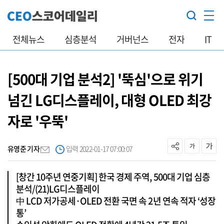
전체뉴스
심층분석
거버넌스
전자
IT
[500대 기업 분석2] '뚝심'으로 위기
넘긴 LG디스플레이, 대형 OLED 최강
자로 '우뚝'
유영준 기자
입력 2022-01-17 07:00:07
[창간 10주년 연중기획] 한국 경제 주역, 500대 기업 심층
분석/(21)LG디스플레이
中 LCD 저가공세·OLED 전환 국면 속 2년 연속 적자 ‘성장
통’