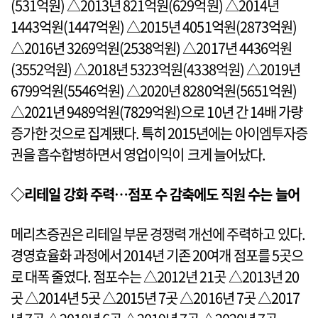
(531억원) △2013년 821억원(629억원) △2014년
1443억원(1447억원) △2015년 4051억원(2873억원)
△2016년 3269억원(2538억원) △2017년 4436억원
(3552억원) △2018년 5323억원(4338억원) △2019년
6799억원(5546억원) △2020년 8280억원(5651억원)
△2021년 9489억원(7829억원)으로 10년 간 14배 가량
증가한 것으로 집계됐다. 특히 2015년에는 아이엠투자증
권을 흡수합병하면서 영업이익이 크게 늘어났다.
◇리테일 강화 주력…점포 수 감축에도 직원 수는 늘어
메리츠증권은 리테일 부문 경쟁력 개선에 주력하고 있다.
경영효율화 과정에서 2014년 기존 20여개 점포를 5곳으
로 대폭 줄였다. 점포수는 △2012년 21곳 △2013년 20
곳 △2014년 5곳 △2015년 7곳 △2016년 7곳 △2017