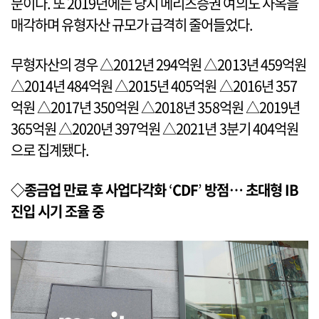
문이다. 또 2019년에는 당시 메리츠증권 여의도 사옥을
매각하며 유형자산 규모가 급격히 줄어들었다.
무형자산의 경우 △2012년 294억원 △2013년 459억원
△2014년 484억원 △2015년 405억원 △2016년 357
억원 △2017년 350억원 △2018년 358억원 △2019년
365억원 △2020년 397억원 △2021년 3분기 404억원
으로 집계됐다.
◇종금업 만료 후 사업다각화
‘
CDF
’
방점… 초대형 IB
진입 시기 조율 중