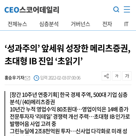
전체뉴스
심층분석
거버넌스
전자
IT
‘성과주의’ 앞세워 성장한 메리츠증권,
초대형 IB 진입 ‘초읽기’
홍승우 기자
입력 2022-02-03 07:00:06
[창간 10주년 연중기획] 한국 경제 주역, 500대 기업 심층
분석/ (40)메리츠증권
10년간 누적 영업수익 80조원대…영업이익은 14배 증가
전문투자자 ‘리테일’ 경쟁력 개선 주력…초대형 IB 인가로
발행어음 사업 고려 중
그린뉴딜에 2조8천억원 투자…신사업 다각화로 미래 성