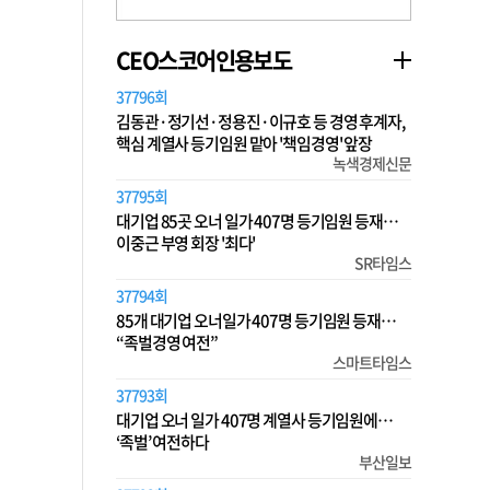
CEO스코어인용보도
37796회
김동관·정기선·정용진·이규호 등 경영 후계자,
핵심 계열사 등기임원 맡아 '책임경영' 앞장
녹색경제신문
37795회
대기업 85곳 오너 일가 407명 등기임원 등재…
이중근 부영 회장 '최다'
SR타임스
37794회
85개 대기업 오너일가 407명 등기임원 등재…
“족벌경영 여전”
스마트타임스
37793회
대기업 오너 일가 407명 계열사 등기임원에…
‘족벌’ 여전하다
부산일보