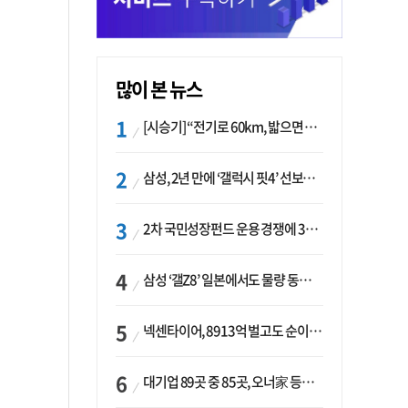
많이 본 뉴스
[시승기] “전기로 60km, 밟으면 462마력”…볼보 XC60 T8의 두 얼굴
삼성, 2년 만에 ‘갤럭시 핏4’ 선보이나…웨어러블 생태계 확장 ‘시동’
2차 국민성장펀드 운용 경쟁에 33개사 몰렸다…신한·하나 등 새 얼굴 대거 합류
삼성 ‘갤Z8’ 일본에서도 물량 동났다…애플 참전 앞두고 선두 수성 ‘시험대’
넥센타이어, 8913억 벌고도 순이익 2억…유럽 세부담에 이익 증발
대기업 89곳 중 85곳, 오너家 등기임원 겸직…BS 46곳·SM 45곳 ‘족벌경영’ 고착화