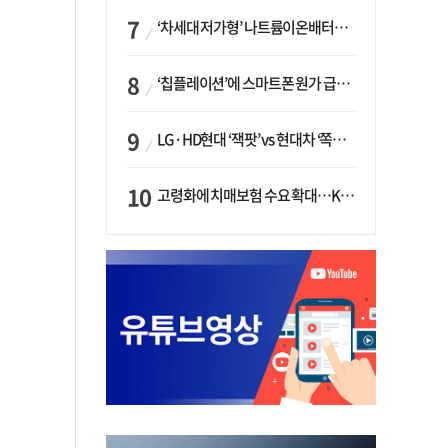
‘차세대 저가형’ 나트륨이온배터리 시대 오나…LG화학·에코프로, 상용화 속도낸다
‘칩플레이션’에 스마트폰 원가 급등…삼성전자, ‘엑시노스’ 채택 확대하나
LG·HD현대 ‘잭팟’ vs 현대차 ‘쪽박’…글로벌 사모펀드, 韓 대기업 투자 ‘희비’
고령화에 치매보험 수요 확대…KB손보·삼성화재가 ‘시장 주도’