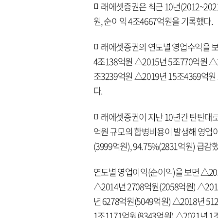
미래에셋증권은 최근 10년(2012~202
원, 순이익 4조4667억원을 기록했다.
미래에셋증권의 연도별 영업수익을 보면 △
4조138억원 △2015년 5조770억원 △2
조3239억원 △2019년 15조4369억원
다.
미래에셋증권이 지난 10년간 탄탄대로만 
억원 규모의 합병비용이 발생해 영업이익
(3999억원), 94.75%(2831억원
연도별 영업이익(순이익)을 보면 △2012년
△2014년 2708억원(2058억원) △201
년 6278억원(5049억원) △2018년 51
1조1171억원(8343억원) △2021년 