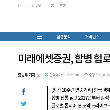
한국어
English
日文
中文
심층분석
거버넌스
미래에셋증권, 합병 험로 
홍승우 기자
입력 2022-01-28 07:00:06
수정 2022-01-28 0
[창간 10주년 연중기획] 한국 경제
합병 진통 딛고 2017년부터 실적
글로벌 톱티어 IB 도약 드라이브…