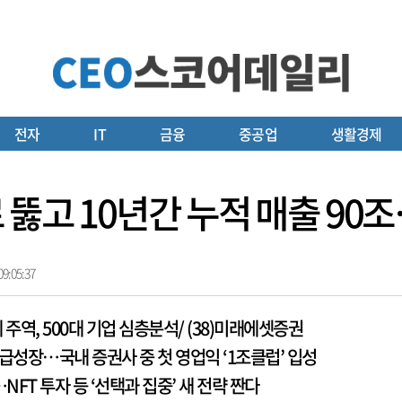
전자
IT
금융
중공업
생활경제
뚫고 10년간 누적 매출 90조
9:05:37
 주역, 500대 기업 심층분석/ (38)미래에셋증권
 급성장…국내 증권사 중 첫 영업익 ‘1조클럽’ 입성
NFT 투자 등 ‘선택과 집중’ 새 전략 짠다