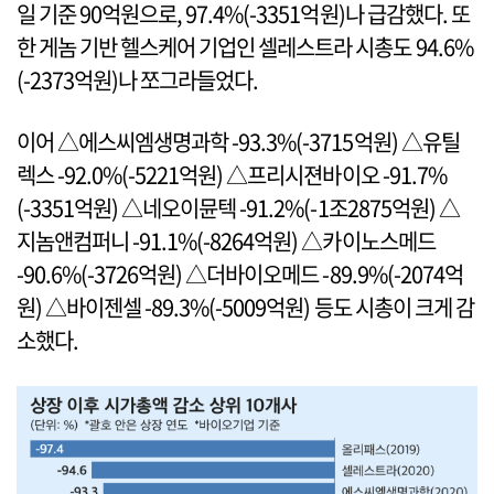
일 기준 90억원으로, 97.4%(-3351억원)나 급감했다. 또
한 게놈 기반 헬스케어 기업인 셀레스트라 시총도 94.6%
(-2373억원)나 쪼그라들었다.
이어 △에스씨엠생명과학 -93.3%(-3715억원) △유틸
렉스 -92.0%(-5221억원) △프리시젼바이오 -91.7%
(-3351억원) △네오이뮨텍 -91.2%(-1조2875억원) △
지놈앤컴퍼니 -91.1%(-8264억원) △카이노스메드
-90.6%(-3726억원) △더바이오메드 -89.9%(-2074억
원) △바이젠셀 -89.3%(-5009억원) 등도 시총이 크게 감
소했다.