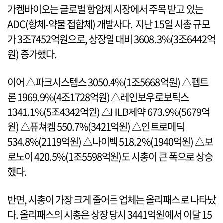
가켐바이오는 글로벌 항암제 시장에서 주목 받고 있는
ADC(항체-약물 접합체) 개발사다. 지난 15일 시총 규모
가 3조7452억원으로, 상장일 대비 3608.3%(3조6442억
원) 증가했다.
이어 △파크시스템스 3050.4%(1조5668억원) △펩트
론 1969.9%(4조1728억원) △레인보우로보틱스
1341.1%(5조4342억원) △HLB제약 673.9%(5679억
원) △퓨쳐켐 550.7%(3421억원) △인트로메딕
534.8%(2119억원) △나이벡 518.2%(1940억원) △보
로노이 420.5%(1조5598억원)도 시총이 큰 폭으로 상승
했다.
반면, 시총이 가장 크게 줄어든 업체는 올리패스로 나타났
다. 올리패스의 시총은 상장 당시 3441억원에서 이달 15