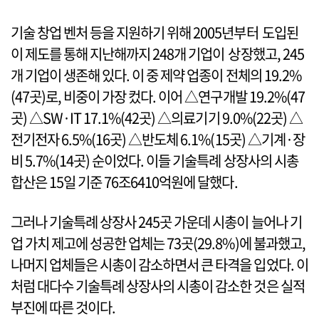
기술 창업 벤처 등을 지원하기 위해 2005년부터 도입된
이 제도를 통해 지난해까지 248개 기업이 상장했고, 245
개 기업이 생존해 있다. 이 중 제약 업종이 전체의 19.2%
(47곳)로, 비중이 가장 컸다. 이어 △연구개발 19.2%(47
곳) △SW·IT 17.1%(42곳) △의료기기 9.0%(22곳) △
전기전자 6.5%(16곳) △반도체 6.1%(15곳) △기계·장
비 5.7%(14곳) 순이었다. 이들 기술특례 상장사의 시총
합산은 15일 기준 76조6410억원에 달했다.
그러나 기술특례 상장사 245곳 가운데 시총이 늘어나 기
업 가치 제고에 성공한 업체는 73곳(29.8%)에 불과했고,
나머지 업체들은 시총이 감소하면서 큰 타격을 입었다. 이
처럼 대다수 기술특례 상장사의 시총이 감소한 것은 실적
부진에 따른 것이다.