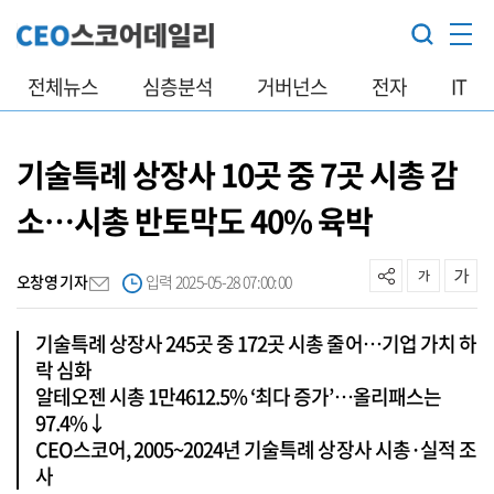
전체뉴스
심층분석
거버넌스
전자
IT
기술특례 상장사 10곳 중 7곳 시총 감
소…시총 반토막도 40% 육박
오창영 기자
입력 2025-05-28 07:00:00
기술특례 상장사 245곳 중 172곳 시총 줄어…기업 가치 하
락 심화
알테오젠 시총 1만4612.5% ‘최다 증가’…올리패스는
97.4%↓
CEO스코어, 2005~2024년 기술특례 상장사 시총·실적 조
사