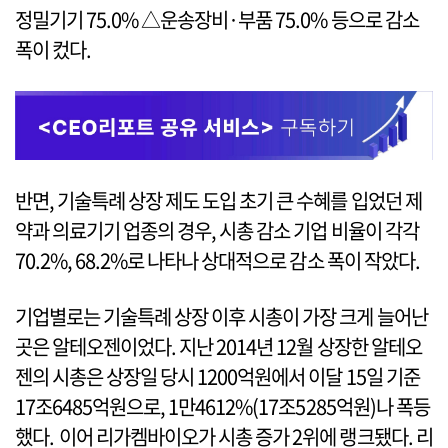
정밀기기 75.0% △운송장비·부품 75.0% 등으로 감소
폭이 컸다.
반면, 기술특례 상장 제도 도입 초기 큰 수혜를 입었던 제
약과 의료기기 업종의 경우, 시총 감소 기업 비율이 각각
70.2%, 68.2%로 나타나 상대적으로 감소 폭이 작았다.
기업별로는 기술특례 상장 이후 시총이 가장 크게 늘어난
곳은 알테오젠이었다. 지난 2014년 12월 상장한 알테오
젠의 시총은 상장일 당시 1200억원에서 이달 15일 기준
17조6485억원으로, 1만4612%(17조5285억원)나 폭등
했다. 이어 리가켐바이오가 시총 증가 2위에 랭크됐다. 리