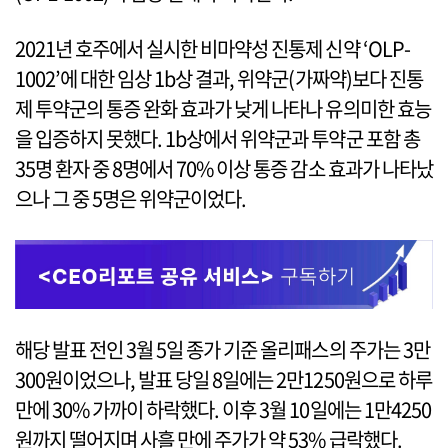
2021년 호주에서 실시한 비마약성 진통제 신약 ‘OLP-
1002’에 대한 임상 1b상 결과, 위약군(가짜약)보다 진통
제 투약군의 통증 완화 효과가 낮게 나타나 유의미한 효능
을 입증하지 못했다. 1b상에서 위약군과 투약군 포함 총
35명 환자 중 8명에서 70% 이상 통증 감소 효과가 나타났
으나 그 중 5명은 위약군이었다.
해당 발표 전인 3월 5일 종가 기준 올리패스의 주가는 3만
300원이었으나, 발표 당일 8일에는 2만1250원으로 하루
만에 30% 가까이 하락했다. 이후 3월 10일에는 1만4250
원까지 떨어지며 사흘 만에 주가가 약 53% 급락했다.