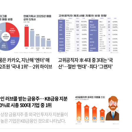
품은 카카오, 지난해 '엔터' 매
고위공직자 車 4대 중 3대는 ‘국
.2조원 '국내 1위'…2위 하이브
산’…절반 ‘현대’·최다 ‘그랜저’
 JYP 순
인 러브콜 받는 금융주… KB금융 지분
80%로 시총 500대 기업 중 1위
 상장 금융지주 중 외국인 투자자 지분율이
 높은 기업은 KB금융인 것으로 나타났다.
 외국인 지분율이 가장 낮은 곳은 메리츠금