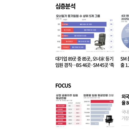
심층분석
대기업 89곳 중 85곳, 오너家 등기
SM 
임원 겸직…BS 46곳·SM 45곳 ‘족
출 1
벌경영’ 고착화
·3위
FOCUS
외국
율 
국내
가장
반면