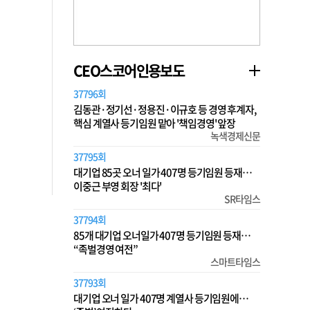
CEO스코어인용보도
37796회
김동관·정기선·정용진·이규호 등 경영 후계자,
핵심 계열사 등기임원 맡아 '책임경영' 앞장
녹색경제신문
37795회
대기업 85곳 오너 일가 407명 등기임원 등재…
이중근 부영 회장 '최다'
SR타임스
37794회
85개 대기업 오너일가 407명 등기임원 등재…
“족벌경영 여전”
스마트타임스
37793회
대기업 오너 일가 407명 계열사 등기임원에…