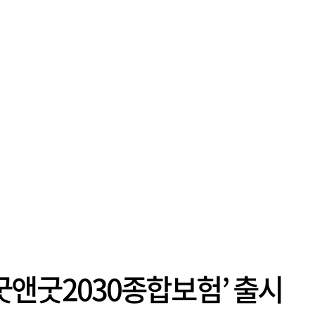
‘#굿앤굿2030종합보험’ 출시