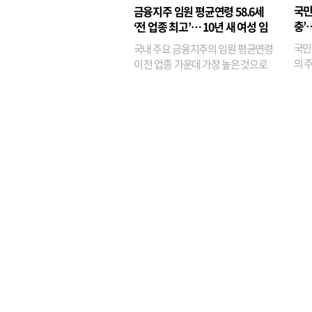
융이
국민
금융지주 임원 평균연령 58.6세
기관
충’
‘전 업종 최고’… 10년 새 여성 임
원은 14배 껑충
국민
국내 주요 금융지주의 임원 평균연령
의 주
이 전 업종 가운데 가장 높은 것으로
가까
나타났다. 금융업 특유의 경험 중심 인
가 
사와 내부 승진 문화가 이어지면서 10
의 대
년새 임원의 평균연령이 높아졌으며,
평균연령이 60대를 기...