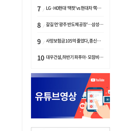
LG·HD현대 ‘잭팟’ vs 현대차 ‘쪽박’…글로벌 사모펀드, 韓 대기업 투자 ‘희비’
갈길 먼 ‘광주 반도체 공장’…삼성·SK, ‘주 52시간제’ 규제 해소 ‘공방’
사망보험금 105억 줄었다, 종신보험·유동화 동시에 ‘주춤’…신한라이프는 401억 급증
대우건설, 하반기 파푸아·모잠비크 LNG 플랜트 수주 가시권…수주목표 27조로 샹향