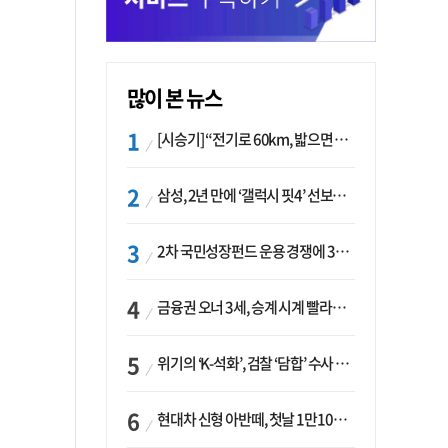
많이 본 뉴스
[시승기] “전기로 60km, 밟으면 462마력”…볼보 XC60 T8의 두 얼굴
삼성, 2년 만에 ‘갤럭시 핏4’ 선보이나…웨어러블 생태계 확장 ‘시동’
2차 국민성장펀드 운용 경쟁에 33개사 몰렸다…신한·하나 등 새 얼굴 대거 합류
금융권 오너 3세, 승계 시계 빨라지나…한국투자 ‘속도’·미래에셋·메리츠는 ‘거리두기’
위기의 ‘K-석화’, 검찰 ‘담합’ 수사 착수…“LG·한화·롯데 등 7개 업체, 8개 제품 가격 담합”
현대차 신형 아반떼, 첫날 1만1094대 계약…역대 최고치 경신