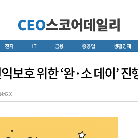
전자
IT
금융
중공업
생활경제
익보호 위한 ‘완·소 데이’ 진
4:46:36