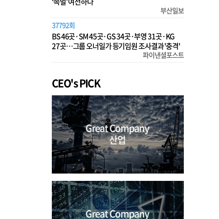
‘족벌’ 여전하다
부산일보
37792회
BS 46곳·SM 45곳·GS 34곳·부영 31곳·KG
27곳…그룹 오너일가 등기임원 조사결과 '충격'
파이낸셜포스트
CEO's PICK