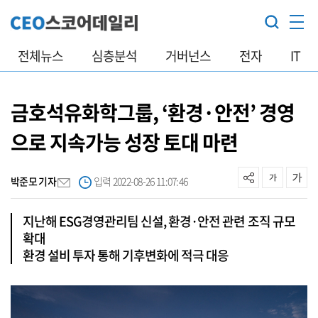
전체뉴스
심층분석
거버넌스
전자
IT
금호석유화학그룹, ‘환경·안전’ 경영
으로 지속가능 성장 토대 마련
박준모 기자
입력 2022-08-26 11:07:46
지난해 ESG경영관리팀 신설, 환경·안전 관련 조직 규모
확대
환경 설비 투자 통해 기후변화에 적극 대응