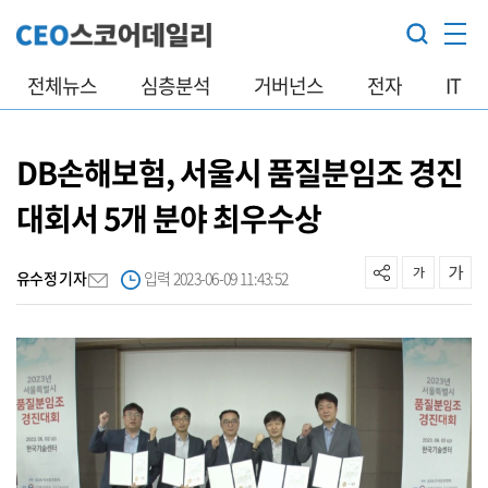
전체뉴스
심층분석
거버넌스
전자
IT
DB손해보험, 서울시 품질분임조 경진
대회서 5개 분야 최우수상
유수정 기자
입력 2023-06-09 11:43:52