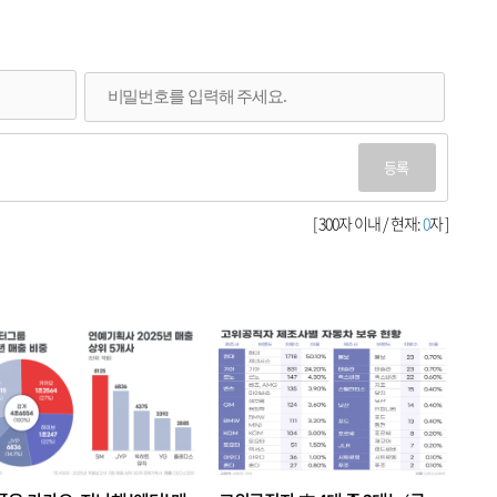
등록
[ 300자 이내 / 현재:
0
자 ]