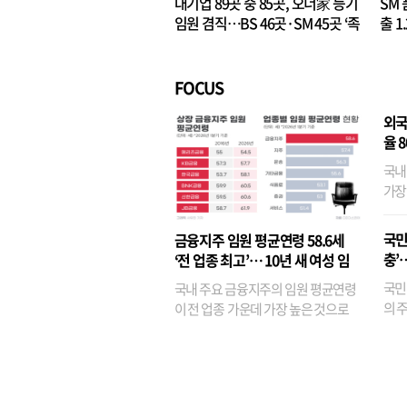
대기업 89곳 중 85곳, 오너家 등기
SM 
임원 겸직…BS 46곳·SM 45곳 ‘족
출 1
벌경영’ 고착화
·3위
FOCUS
외국
율 
국내
가장
반면
융이
국민
금융지주 임원 평균연령 58.6세
기관
충’
‘전 업종 최고’… 10년 새 여성 임
원은 14배 껑충
국민
국내 주요 금융지주의 임원 평균연령
의 주
이 전 업종 가운데 가장 높은 것으로
가까
나타났다. 금융업 특유의 경험 중심 인
가 
사와 내부 승진 문화가 이어지면서 10
의 대
년새 임원의 평균연령이 높아졌으며,
평균연령이 60대를 기...