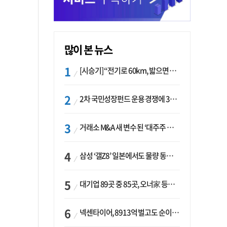
많이 본 뉴스
[시승기] “전기로 60km, 밟으면 462마력”…볼보 XC60 T8의 두 얼굴
2차 국민성장펀드 운용 경쟁에 33개사 몰렸다…신한·하나 등 새 얼굴 대거 합류
거래소 M&A 새 변수 된 ‘대주주 심사’…네이버·두나무 결합도 영향권
삼성 ‘갤Z8’ 일본에서도 물량 동났다…애플 참전 앞두고 선두 수성 ‘시험대’
대기업 89곳 중 85곳, 오너家 등기임원 겸직…BS 46곳·SM 45곳 ‘족벌경영’ 고착화
넥센타이어, 8913억 벌고도 순이익 2억…유럽 세부담에 이익 증발