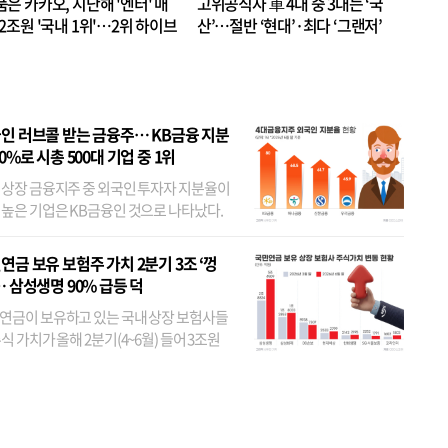
품은 카카오, 지난해 '엔터' 매
고위공직자 車 4대 중 3대는 ‘국
.2조원 '국내 1위'…2위 하이브
산’…절반 ‘현대’·최다 ‘그랜저’
 JYP 순
인 러브콜 받는 금융주… KB금융 지분
80%로 시총 500대 기업 중 1위
 상장 금융지주 중 외국인 투자자 지분율이
 높은 기업은 KB금융인 것으로 나타났다.
 외국인 지분율이 가장 낮은 곳은 메리츠금
었다. 특히 KB금융은 지난달 말 기준 해외
연금 보유 보험주 가치 2분기 3조 ‘껑
투자자 지분율이...
… 삼성생명 90% 급등 덕
연금이 보유하고 있는 국내 상장 보험사들
식 가치가 올해 2분기(4~6월) 들어 3조원
이 불어난 것으로 집계됐다. 삼성생명 주가
이 기간 90% 가까이 치솟으면서 전체 증가분
부분을 책임진 덕...