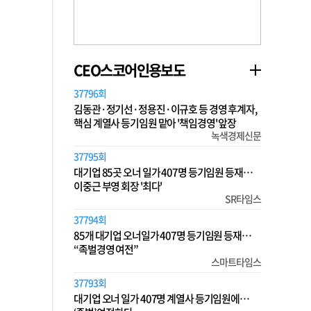
CEO스코어인용보도
37796회
김동관·정기선·정용진·이규호 등 경영 후계자,
핵심 계열사 등기임원 맡아 '책임경영' 앞장
녹색경제신문
37795회
대기업 85곳 오너 일가 407명 등기임원 등재…
이중근 부영 회장 '최다'
SR타임스
37794회
85개 대기업 오너일가 407명 등기임원 등재…
“족벌경영 여전”
스마트타임스
37793회
대기업 오너 일가 407명 계열사 등기임원에…