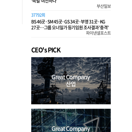
‘족벌’ 여전하다
부산일보
37792회
BS 46곳·SM 45곳·GS 34곳·부영 31곳·KG
27곳…그룹 오너일가 등기임원 조사결과 '충격'
파이낸셜포스트
CEO's PICK