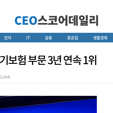
전자
IT
금융
중공업
생활경제
장기보험 부문 3년 연속 1위
1:14:45