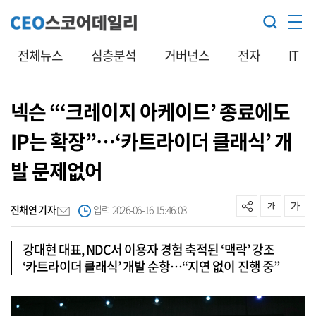
전체뉴스
심층분석
거버넌스
전자
IT
넥슨 “‘크레이지 아케이드’ 종료에도
IP는 확장”…‘카트라이더 클래식’ 개
발 문제없어
진채연 기자
입력 2026-06-16 15:46:03
강대현 대표, NDC서 이용자 경험 축적된 ‘맥락’ 강조
‘카트라이더 클래식’ 개발 순항…“지연 없이 진행 중”