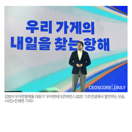
김범석 우아한형제들 대표가 ‘우아한테크콘퍼런스2025’ 기조연설에서 발언하는 모습.
<사진=진채연 기자>