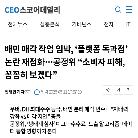
전체뉴스
심층분석
거버넌스
전자
IT
배민 매각 작업 임박, ‘플랫폼 독과점’
논란 재점화…공정위 “소비자 피해,
꼼꼼히 보겠다”
진채연 기자
입력 2026-06-11 17:37:10
우버, DH 최대주주 등극, 배민 분리 매각 변수…“지배력
강화 vs 매각 지연” 충돌
공정위, ‘생태계 심사’ 예고…수수료·노출 알고리즘·데이
터 통합 영향까지 본다