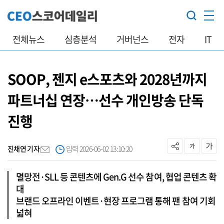
전체뉴스
심층분석
거버넌스
전자
IT
SOOP, 젠지 e스포츠와 2028년까지
파트너십 연장…선수 개인방송 단독
진행
진채연 기자
입력 2026-06-02 13:10:20
멸망전·SLL 등 콘텐츠에 Gen.G 선수 참여, 협업 콘텐츠 확
대
브랜드 오프라인 이벤트·현장 프로그램 통해 팬 참여 기회
넓혀