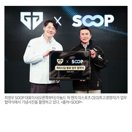
최영우 SOOP 대표이사(오른쪽부터) 아놀드 허 젠지 이스포츠 CEO(최고경영자)가 업무
협약식에서 기념사진을 촬영하고 있다. <출처=SOOP>