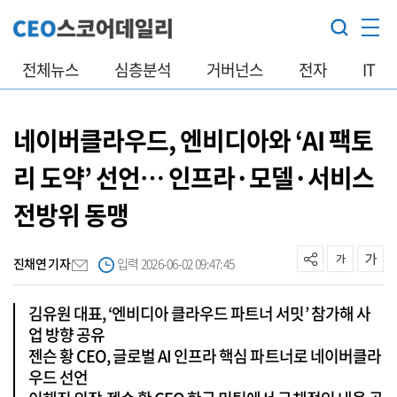
전체뉴스
심층분석
거버넌스
전자
IT
네이버클라우드, 엔비디아와 ‘AI 팩토
리 도약’ 선언… 인프라·모델·서비스
전방위 동맹
진채연 기자
입력 2026-06-02 09:47:45
김유원 대표, ‘엔비디아 클라우드 파트너 서밋’ 참가해 사
업 방향 공유
젠슨 황 CEO, 글로벌 AI 인프라 핵심 파트너로 네이버클라
우드 선언