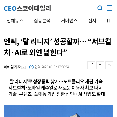
전체뉴스
심층분석
거버넌스
전자
IT
엔씨, ‘탈 리니지’ 성공할까… “서브컬
처·AI로 외연 넓힌다”
이예림 기자
입력 2026-06-02 17:08:54
‘탈 리니지’로 성장동력 찾기…포트폴리오 재편 가속
서브컬처·모바일 캐주얼로 새로운 이용자 확보 나서
기술·콘텐츠·플랫폼 기업 전환 선언…AI 사업도 확대