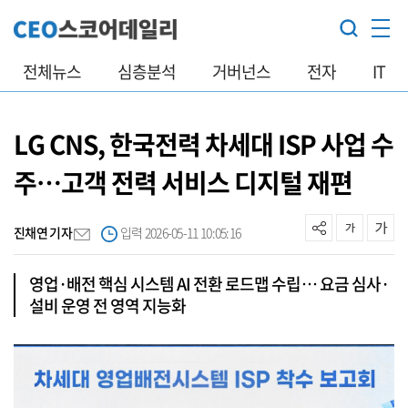
전체뉴스
심층분석
거버넌스
전자
IT
LG CNS, 한국전력 차세대 ISP 사업 수
주…고객 전력 서비스 디지털 재편
진채연 기자
입력 2026-05-11 10:05:16
영업·배전 핵심 시스템 AI 전환 로드맵 수립… 요금 심사·
설비 운영 전 영역 지능화