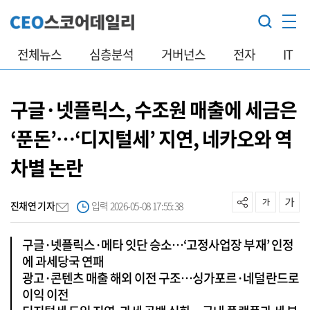
전체뉴스
심층분석
거버넌스
전자
IT
구글·넷플릭스, 수조원 매출에 세금은
‘푼돈’…‘디지털세’ 지연, 네카오와 역
차별 논란
진채연 기자
입력 2026-05-08 17:55:38
구글·넷플릭스·메타 잇단 승소…‘고정사업장 부재’ 인정
에 과세당국 연패
광고·콘텐츠 매출 해외 이전 구조…싱가포르·네덜란드로
이익 이전