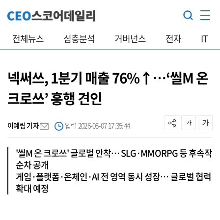
전체뉴스
심층분석
거버넌스
전자
IT
넥써쓰, 1분기 매출 76%↑…‘씰M 온
크로쓰’ 흥행 견인
이예림 기자
입력 2026-05-07 17:35:44
'씰M 온 크로쓰' 글로벌 안착… SLG·MMORPG 등 후속작
순차 공개
게임·플랫폼·온체인·AI 전 영역 동시 성장… 글로벌 협력
확대 예정