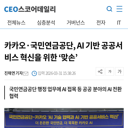
전체뉴스
심층분석
거버넌스
전자
IT
카카오·국민연금공단, AI 기반 공공서
비스 혁신을 위한 ‘맞손’
진채연 기자
입력 2026-03-31 15:38:26
국민연금공단 행정 업무에 AI 접목 등 공공 분야의 AI 전환
협력